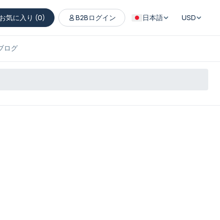
お気に入り (
0
)
B2Bログイン
日本語
USD
ブログ