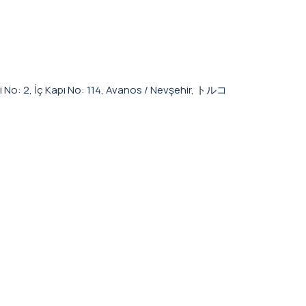
 No: 2, İç Kapı No: 114, Avanos / Nevşehir, トルコ