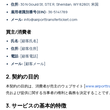
住所:
30 N Gould St, STE R, Sheridan, WY 82801, 米国
雇用者識別番号(EIN):
36-5141789
メール:
info@airporttransferticket.com
買主/消費者
氏名:
[顧客氏名]
住所:
[顧客住所]
電話:
[顧客電話]
メール:
[顧客メール]
2. 契約の目的
本契約の目的は、消費者が売主のウェブサイト [
www.airporttr
売および提供に関する当事者の権利と義務を決定することです
3. サービスの基本的特徴