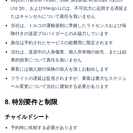
AirportTransferTicket、EMK Seyahat Acentası Turizm
Ltd. Şti.、およびXfergo LLCは、不可抗力に起因する遅延ま
たはキャンセルについて責任を負いません
当社は、トルコの運輸規制に準拠したライセンスおよび保
険付きの送迎プロバイダーとのみ協力しています
責任は予約されたサービスの総費用に限定されます
当社は、送迎中の人身傷害、個人所有物の紛失、または結
果的損害について責任を負いません
乗客には個人旅行保険の加入を強くお勧めします
フライトの遅延は監視されますが、乗客は重大なスケジュ
ール変更について当社に通知する必要があります
8. 特別要件と制限
チャイルドシート
予約時に依頼する必要があります