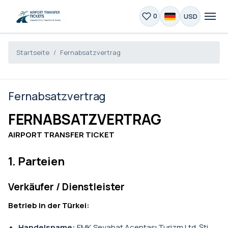
USD
0
Startseite
Fernabsatzvertrag
Fernabsatzvertrag
FERNABSATZVERTRAG
AIRPORT TRANSFER TICKET
1. Parteien
Verkäufer / Dienstleister
Betrieb in der Türkei:
Handelsname:
EMK Seyahat Acentası Turizm Ltd. Şti.