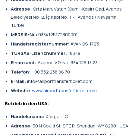
Adresse:
Orta Mah. Vatan (Camii-Kebir) Cad. Avanos
Belediyesi No: 2, İç Kapı No: 114, Avanos / Nevşehir,
Türkei
MERSIS-Nr.:
0334125172300001
Handelsregisternummer:
AVANOS-1725
TÜRSAB-Lizenznummer:
18349
Finanzamt:
Avanos V.D. No: 334 125 17 23
Telefon:
+90 552 238 88 70
E-Mail:
info@airporttransferticket.com
Website:
www.airporttransferticket.com
Betrieb in den USA:
Handelsname:
Xfergo LLC
Adresse:
30 N Gould St, STE R, Sheridan, WY 82801, USA