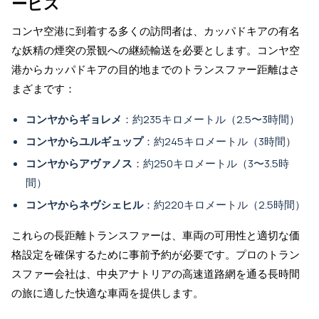
ービス
コンヤ空港に到着する多くの訪問者は、カッパドキアの有名
な妖精の煙突の景観への継続輸送を必要とします。コンヤ空
港からカッパドキアの目的地までのトランスファー距離はさ
まざまです：
コンヤからギョレメ
：約235キロメートル（2.5〜3時間）
コンヤからユルギュップ
：約245キロメートル（3時間）
コンヤからアヴァノス
：約250キロメートル（3〜3.5時
間）
コンヤからネヴシェヒル
：約220キロメートル（2.5時間）
これらの長距離トランスファーは、車両の可用性と適切な価
格設定を確保するために事前予約が必要です。プロのトラン
スファー会社は、中央アナトリアの高速道路網を通る長時間
の旅に適した快適な車両を提供します。