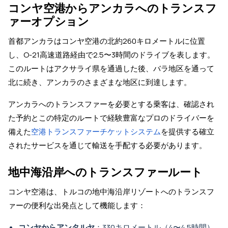
コンヤ空港からアンカラへのトランスフ
ァーオプション
首都アンカラはコンヤ空港の北約260キロメートルに位置
し、O-21高速道路経由で2.5〜3時間のドライブを表します。
このルートはアクサライ県を通過した後、バラ地区を通って
北に続き、アンカラのさまざまな地区に到達します。
アンカラへのトランスファーを必要とする乗客は、確認され
た予約とこの特定のルートで経験豊富なプロのドライバーを
備えた
空港トランスファーチケットシステム
を提供する確立
されたサービスを通じて輸送を手配する必要があります。
地中海沿岸へのトランスファールート
コンヤ空港は、トルコの地中海沿岸リゾートへのトランスフ
ァーの便利な出発点として機能します：
コンヤからアンタルヤ
：330キロメートル（4〜4.5時間）