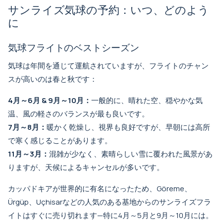
サンライズ気球の予約：いつ、どのよう
に
気球フライトのベストシーズン
気球は年間を通じて運航されていますが、フライトのチャン
スが高いのは春と秋です：
4月～6月 & 9月～10月：
一般的に、晴れた空、穏やかな気
温、風の軽さのバランスが最も良いです。
7月～8月：
暖かく乾燥し、視界も良好ですが、早朝には高所
で寒く感じることがあります。
11月～3月：
混雑が少なく、素晴らしい雪に覆われた風景があ
りますが、天候によるキャンセルが多いです。
カッパドキアが世界的に有名になったため、Göreme、
Ürgüp、Uçhisarなどの人気のある基地からのサンライズフラ
イトはすぐに売り切れます—特に4月～5月と9月～10月には。