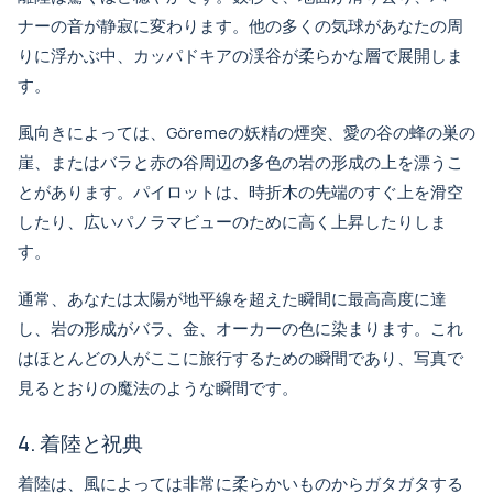
ナーの音が静寂に変わります。他の多くの気球があなたの周
りに浮かぶ中、カッパドキアの渓谷が柔らかな層で展開しま
す。
風向きによっては、Göremeの妖精の煙突、愛の谷の蜂の巣の
崖、またはバラと赤の谷周辺の多色の岩の形成の上を漂うこ
とがあります。パイロットは、時折木の先端のすぐ上を滑空
したり、広いパノラマビューのために高く上昇したりしま
す。
通常、あなたは太陽が地平線を超えた瞬間に最高高度に達
し、岩の形成がバラ、金、オーカーの色に染まります。これ
はほとんどの人がここに旅行するための瞬間であり、写真で
見るとおりの魔法のような瞬間です。
4. 着陸と祝典
着陸は、風によっては非常に柔らかいものからガタガタする