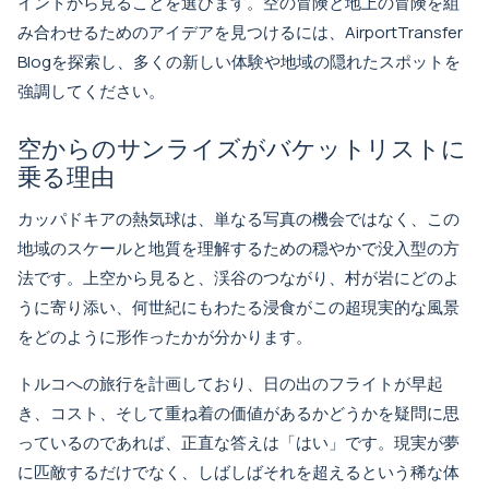
イントから見ることを選びます。空の冒険と地上の冒険を組
み合わせるためのアイデアを見つけるには、
AirportTransfer
Blog
を探索し、多くの新しい体験や地域の隠れたスポットを
強調してください。
空からのサンライズがバケットリストに
乗る理由
カッパドキアの熱気球は、単なる写真の機会ではなく、この
地域のスケールと地質を理解するための穏やかで没入型の方
法です。上空から見ると、渓谷のつながり、村が岩にどのよ
うに寄り添い、何世紀にもわたる浸食がこの超現実的な風景
をどのように形作ったかが分かります。
トルコへの旅行を計画しており、日の出のフライトが早起
き、コスト、そして重ね着の価値があるかどうかを疑問に思
っているのであれば、正直な答えは「はい」です。現実が夢
に匹敵するだけでなく、しばしばそれを超えるという稀な体