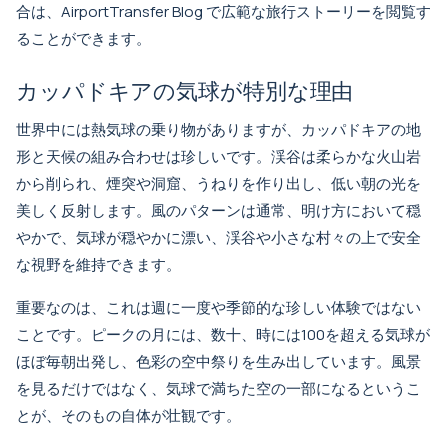
合は、
AirportTransfer Blog
で広範な旅行ストーリーを閲覧す
ることができます。
カッパドキアの気球が特別な理由
世界中には熱気球の乗り物がありますが、カッパドキアの地
形と天候の組み合わせは珍しいです。渓谷は柔らかな火山岩
から削られ、煙突や洞窟、うねりを作り出し、低い朝の光を
美しく反射します。風のパターンは通常、明け方において穏
やかで、気球が穏やかに漂い、渓谷や小さな村々の上で安全
な視野を維持できます。
重要なのは、これは週に一度や季節的な珍しい体験ではない
ことです。ピークの月には、数十、時には100を超える気球が
ほぼ毎朝出発し、色彩の空中祭りを生み出しています。風景
を見るだけではなく、気球で満ちた空の一部になるというこ
とが、そのもの自体が壮観です。