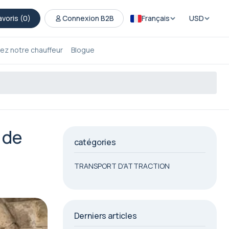
avoris (
0
)
Connexion B2B
Français
USD
ez notre chauffeur
Blogue
 de
catégories
TRANSPORT D'ATTRACTION
Derniers articles