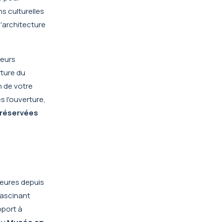
ns culturelles
'architecture
ieurs
ture du
n de votre
s l'ouverture,
préservées
ieures depuis
fascinant
pport à