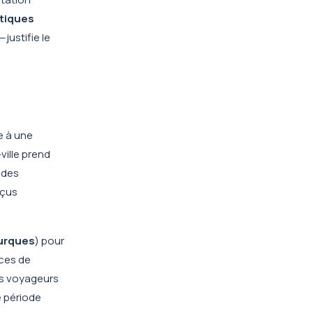
stiques
justifie le
e à une
ville prend
 des
rçus
turques
) pour
ices de
ins voyageurs
e période