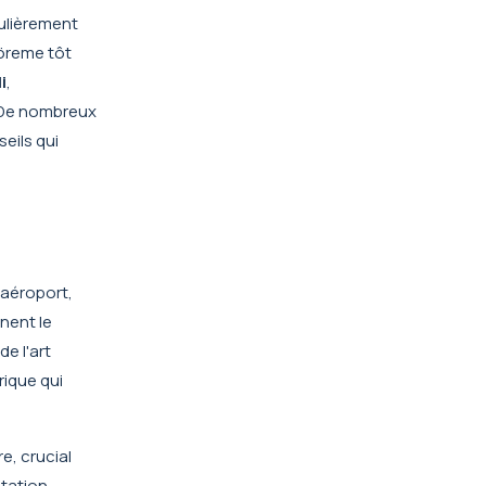
culièrement
öreme tôt
i
,
 De nombreux
eils qui
'aéroport,
nent le
de l'art
rique qui
e, crucial
étation