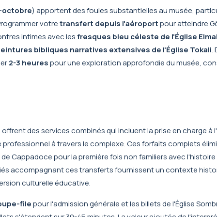
-octobre
) apportent des foules substantielles au musée, parti
. Programmer votre
transfert depuis l'aéroport
pour atteindre G
ontres intimes avec les
fresques bleu céleste de l'Église Elmal
eintures bibliques narratives extensives de l'Église Tokali
.
uer
2-3 heures
pour une exploration approfondie du musée, cons
.
ffrent des services combinés qui incluent la prise en charge à l
 professionnel à travers le complexe. Ces forfaits complets élimi
 de Cappadoce pour la première fois non familiers avec l'histoire 
nciés accompagnant ces transferts fournissent un contexte histo
rsion culturelle éducative.
upe-file
pour l'admission générale et les billets de l'Église Sombr
illets s'étendent sur 30-45 minutes. La valeur ajoutée de l'interpr