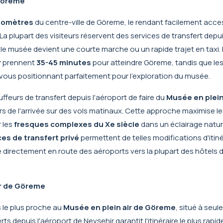
 Göreme
ilomètres
du centre-ville de Göreme, le rendant facilement acce
 La plupart des visiteurs réservent des
services de transfert depui
ù le musée devient une courte marche ou un rapide trajet en taxi.
r
prennent
35-45 minutes
pour atteindre Göreme, tandis que le
 vous positionnant parfaitement pour l'exploration du musée.
eurs de transfert depuis l'aéroport de faire du
Musée en plein
 lors de l'arrivée sur des vols matinaux. Cette approche maximise l
 les
fresques complexes du Xe siècle
dans un éclairage natur
ces de transfert privé
permettent de telles modifications d'itin
 directement en route des aéroports vers la plupart des hôtels
air de Göreme
s le plus proche au
Musée en plein air de Göreme
, situé à seu
erts depuis l'aéroport de Nevşehir
garantit l'itinéraire le plus rapi