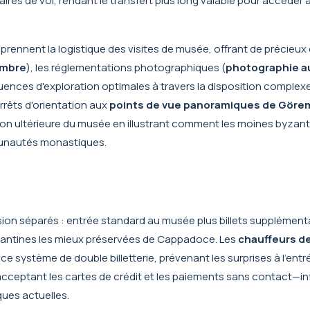
aires de vol, rendant le transfert plus long valable pour accéder
rennent la logistique des visites de musée, offrant de précieux 
ombre
), les réglementations photographiques (
photographie au
quences d'exploration optimales à travers la disposition comple
rrêts d'orientation aux
points de vue panoramiques de Göre
tion ultérieure du musée en illustrant comment les moines byzant
munautés monastiques.
sion séparés : entrée standard au musée plus billets supplément
byzantines les mieux préservées de Cappadoce. Les
chauffeurs de
e système de double billetterie, prévenant les surprises à l'ent
ceptant les cartes de crédit et les paiements sans contact—i
ques actuelles.