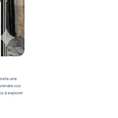
essite une
mprendre vos
ps à explorer