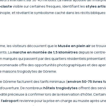
oclaste
visible sur certaines fresques, identifiant les
styles arti
nople, et révélant le symbolisme caché dans les récits bibliques—
eme, les visiteurs découvrent que le
Musée en plein air
se trouv
ents. La
marche en montée de 1,5 kilomètres
depuis le centre-
en marqués qui passent par des quartiers résidentiels présentant
promenade offre des opportunités photographiques et des ape
de maisons troglodytes de Göreme.
 de Göreme facturent des tarifs minimaux (
environ 50-75 livres 
s d'ouverture. De nombreux
hôtels troglodytes
offrent des serv
dité précieuse à confirmer lors de la réservation d'hôtel. Certa
 l'aéroport
revienne pour la prise en charge au musée après un