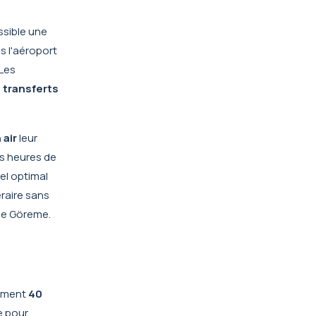
ssible une
s l'aéroport
 Les
s
transferts
 air
leur
es heures de
el optimal
éraire sans
 de Göreme.
lement
40
de pour