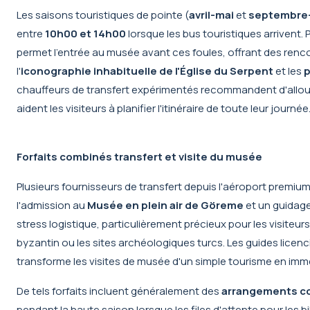
Les saisons touristiques de pointe (
avril-mai
et
septembre
entre
10h00 et 14h00
lorsque les bus touristiques arrivent
permet l'entrée au musée avant ces foules, offrant des renc
l'
iconographie inhabituelle de l'Église du Serpent
et les
p
chauffeurs de transfert expérimentés recommandent d'allo
aident les visiteurs à planifier l'itinéraire de toute leur journée
Forfaits combinés transfert et visite du musée
Plusieurs
fournisseurs de transfert depuis l'aéroport
premium o
l'admission au
Musée en plein air de Göreme
et un guidage
stress logistique, particulièrement précieux pour les visiteurs
byzantin ou les sites archéologiques turcs. Les guides lice
transforme les visites de musée d'un simple tourisme en imme
De tels forfaits incluent généralement des
arrangements co
pendant la haute saison lorsque les files d'attente pour les b