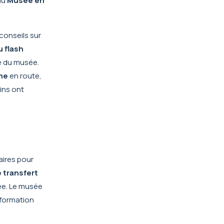
 au
Musée en
conseils sur
 flash
xe du musée.
me
en route,
ins ont
aires pour
 transfert
rée. Le musée
nformation