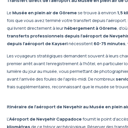
Transfert direct de l'aéroport au Musée en plein air de
Le
Musée en plein air de Göreme
se trouve à environ
1,5 k
fois que vous avez terminé votre transfert depuis l'aéroport.
qui livrent directement à leur
hébergement à Göreme
, d'o
transferts professionnels depuis l'aéroport de Nevşehi
depuis l'aéroport de Kayseri
nécessitent
60-75 minutes
,
Les voyageurs stratégiques demandent souvent à leurs chauff
premier arrêt avant l'enregistrement à l'hôtel, en particulier
lumière du jour au musée, vous permettant de photographier
avant l'arrivée des foules de l'après-midi. De nombreux
servi
frais supplémentaires, reconnaissant que le musée se trouve
Itinéraire de l'aéroport de Nevşehir au Musée en plein 
L'
Aéroport de Nevşehir Cappadoce
fournit le point d'accè
kilomètres
de ce trésor archéologique. Réserver des
transf