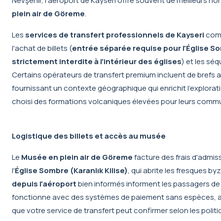
Nevşehir, l'aéroport de Kayseri offre souvent de meilleurs hor
plein air de Göreme
.
Les
services de transfert professionnels de Kayseri
comp
l'achat de billets (
entrée séparée requise pour l'Église S
strictement interdite à l'intérieur des églises
) et les sé
Certains opérateurs de transfert premium incluent de brefs a
fournissant un contexte géographique qui enrichit l'explora
choisi des formations volcaniques élevées pour leurs com
Logistique des billets et accès au musée
Le
Musée en plein air de Göreme
facture des frais d'admis
l'
Église Sombre (Karanlık Kilise)
, qui abrite les fresques 
depuis l'aéroport
bien informés informent les passagers de c
fonctionne avec des systèmes de paiement sans espèces, ac
que votre service de transfert peut confirmer selon les politi