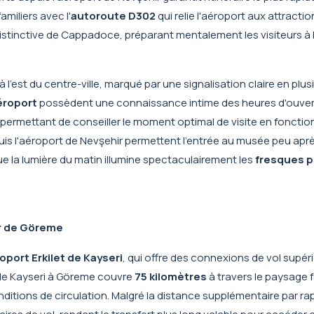
miliers avec l'
autoroute D302
qui relie l'aéroport aux attractio
stinctive de Cappadoce, préparant mentalement les visiteurs à l
à l'est du centre-ville, marqué par une signalisation claire en plus
éroport
possèdent une connaissance intime des heures d'ouver
r permettant de conseiller le moment optimal de visite en fonctio
uis l'aéroport de Nevşehir permettent l'entrée au musée peu aprè
ue la lumière du matin illumine spectaculairement les
fresques 
ir de Göreme
oport Erkilet de Kayseri
, qui offre des connexions de vol supér
 de Kayseri à Göreme
couvre
75 kilomètres
à travers le paysage 
nditions de circulation. Malgré la distance supplémentaire par ra