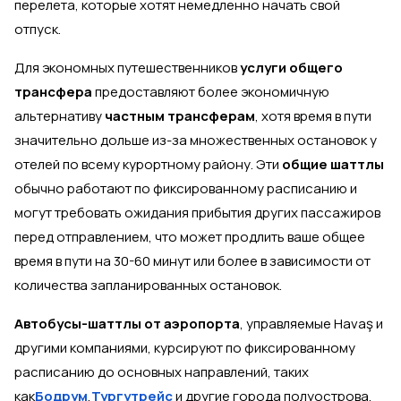
перелета, которые хотят немедленно начать свой
отпуск.
Для экономных путешественников
услуги общего
трансфера
предоставляют более экономичную
альтернативу
частным трансферам
, хотя время в пути
значительно дольше из-за множественных остановок у
отелей по всему курортному району. Эти
общие шаттлы
обычно работают по фиксированному расписанию и
могут требовать ожидания прибытия других пассажиров
перед отправлением, что может продлить ваше общее
время в пути на 30-60 минут или более в зависимости от
количества запланированных остановок.
Автобусы-шаттлы от аэропорта
, управляемые Havaş и
другими компаниями, курсируют по фиксированному
расписанию до основных направлений, таких
как
Бодрум
,
Тургутрейс
и другие города полуострова.