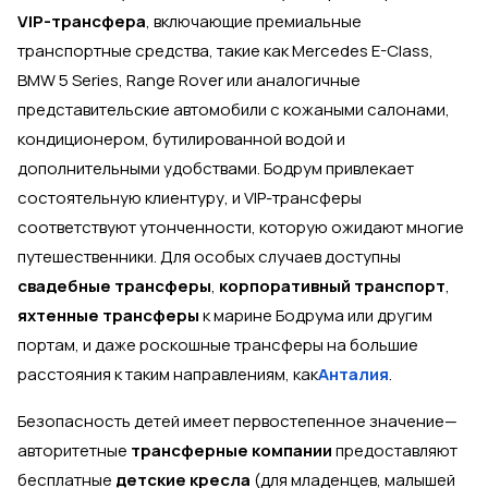
VIP-трансфера
, включающие премиальные
транспортные средства, такие как Mercedes E-Class,
BMW 5 Series, Range Rover или аналогичные
представительские автомобили с кожаными салонами,
кондиционером, бутилированной водой и
дополнительными удобствами. Бодрум привлекает
состоятельную клиентуру, и VIP-трансферы
соответствуют утонченности, которую ожидают многие
путешественники. Для особых случаев доступны
свадебные трансферы
,
корпоративный транспорт
,
яхтенные трансферы
к марине Бодрума или другим
портам, и даже роскошные трансферы на большие
расстояния к таким направлениям, как
Анталия
.
Безопасность детей имеет первостепенное значение—
авторитетные
трансферные компании
предоставляют
бесплатные
детские кресла
(для младенцев, малышей