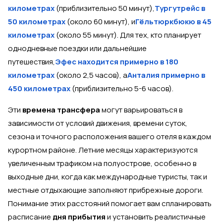
километрах
(приблизительно 50 минут),
Тургутрейс в
50 километрах
(около 60 минут), и
Гёльтюркбюкю в 45
километрах
(около 55 минут). Для тех, кто планирует
однодневные поездки или дальнейшие
путешествия,
Эфес находится примерно в 180
километрах
(около 2,5 часов), а
Анталия примерно в
450 километрах
(приблизительно 5-6 часов).
Эти
времена трансфера
могут варьироваться в
зависимости от условий движения, времени суток,
сезона и точного расположения вашего отеля в каждом
курортном районе. Летние месяцы характеризуются
увеличенным трафиком на полуострове, особенно в
выходные дни, когда как международные туристы, так и
местные отдыхающие заполняют прибрежные дороги.
Понимание этих расстояний помогает вам спланировать
расписание
дня прибытия
и установить реалистичные