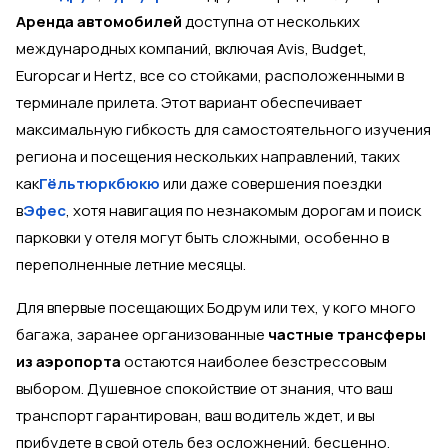
Аренда автомобилей
доступна от нескольких
международных компаний, включая Avis, Budget,
Europcar и Hertz, все со стойками, расположенными в
терминале прилета. Этот вариант обеспечивает
максимальную гибкость для самостоятельного изучения
региона и посещения нескольких направлений, таких
как
Гёльтюркбюкю
или даже совершения поездки
в
Эфес
, хотя навигация по незнакомым дорогам и поиск
парковки у отеля могут быть сложными, особенно в
переполненные летние месяцы.
Для впервые посещающих Бодрум или тех, у кого много
багажа, заранее организованные
частные трансферы
из аэропорта
остаются наиболее безстрессовым
выбором. Душевное спокойствие от знания, что ваш
транспорт гарантирован, ваш водитель ждет, и вы
прибудете в свой отель без осложнений, бесценно,