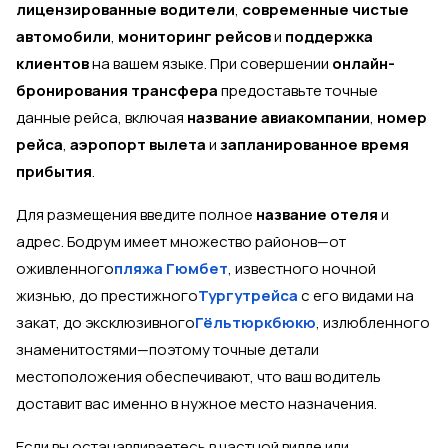
лицензированные водители
,
современные чистые
автомобили
,
мониторинг рейсов
и
поддержка
клиентов
на вашем языке. При совершении
онлайн-
бронирования трансфера
предоставьте точные
данные рейса, включая
название авиакомпании
,
номер
рейса
,
аэропорт вылета
и
запланированное время
прибытия
.
Для размещения введите полное
название отеля
и
адрес. Бодрум имеет множество районов—от
оживленного
пляжа Гюмбет
, известного ночной
жизнью, до престижного
Тургутрейса
с его видами на
закат, до эксклюзивного
Гёльтюркбюкю
, излюбленного
знаменитостями—поэтому точные детали
местоположения обеспечивают, что ваш водитель
доставит вас именно в нужное место назначения.
Если вы останавливаетесь в частной вилле или