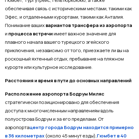
Гюмбет, Тургутрейс, Гёльтюркбюкю, а также
обеспечивая связь с историческими местами, такими как
Эфес, и отдаленными курортами, такими как Анталия.
Понимание ваших
вариантов трансфера из аэропорта
и
процесса встречи
имеет важное значение для
плавного начала вашего турецкого эгейского
приключения, независимо от того, приезжаете ли вы на
роскошный яхтенный отдых, пребывание на пляжном
курорте или культурное исследование.
Расстояния и время в пути до основных направлений
Расположение аэропорта Бодрум Миляс
стратегически позиционировано для обеспечения
доступа к многочисленным направлениям вдоль
полуострова Бодрум и за его пределами. От
аэропорта
центр города Бодрум находится примерно
в 36 километрах
(около 45 минут езды),
Гюмбет в 40