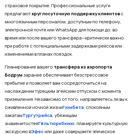
страховое покрытие. Профессиональные услуги
предлагают
круглосуточную поддержку клиентов
с
многоязычным персоналом, доступным по телефону,
электронной почте или WhatsApp для помощи до, во
время или после вашего трансфера—критически важно
при работе с потенциальными задержками рейсов или
изменениями в планах поездок.
Планирование вашего
трансфера из аэропорта
Бодрум
заранее обеспечивает безстрессовое
прибытие и позволяет вам сосредоточиться на
наслаждении турецким эгейским отпуском с момента
приземления. Независимо от того, направляетесь ли вы к
оживленной ночной жизни
Гюмбета
, спокойным
закатам
Тургутрейса
, убежищам
знаменитостей
Гёльтюркбюкю
, планируете культурную
экскурсию в
Эфес
или даже совершаете эпическое