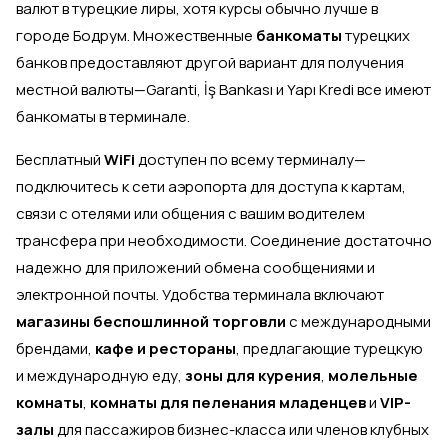
валют в турецкие лиры, хотя курсы обычно лучше в
городе Бодрум. Множественные
банкоматы
турецких
банков предоставляют другой вариант для получения
местной валюты—Garanti, İş Bankası и Yapı Kredi все имеют
банкоматы в терминале.
Бесплатный
WiFi
доступен по всему терминалу—
подключитесь к сети аэропорта для доступа к картам,
связи с отелями или общения с вашим водителем
трансфера при необходимости. Соединение достаточно
надежно для приложений обмена сообщениями и
электронной почты. Удобства терминала включают
магазины беспошлинной торговли
с международными
брендами,
кафе и рестораны
, предлагающие турецкую
и международную еду,
зоны для курения
,
молельные
комнаты
,
комнаты для пеленания младенцев
и
VIP-
залы
для пассажиров бизнес-класса или членов клубных