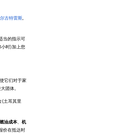
尔古特雷斯
,
适当的指示可
3小时)加上您
这使它们对于家
较大团体。
金(土耳其里
燃油成本
、
机
报价在抵达时