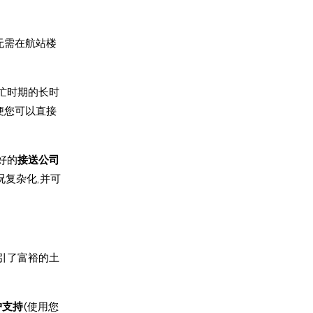
无需在航站楼
忙时期的长时
便您可以直接
好的
接送公司
况复杂化,并可
引了富裕的土
户支持
(使用您