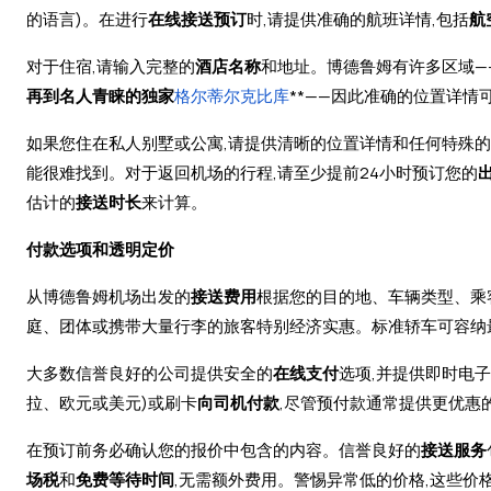
的语言)。在进行
在线接送预订
时,请提供准确的航班详情,包括
航
对于住宿,请输入完整的
酒店名称
和地址。博德鲁姆有许多区域—
再到名人青睐的独家
格尔蒂尔克比库
**——因此准确的位置详
如果您住在私人别墅或公寓,请提供清晰的位置详情和任何特殊的
能很难找到。对于返回机场的行程,请至少提前24小时预订您的
估计的
接送时长
来计算。
付款选项和透明定价
从博德鲁姆机场出发的
接送费用
根据您的目的地、车辆类型、乘
庭、团体或携带大量行李的旅客特别经济实惠。标准轿车可容纳最
大多数信誉良好的公司提供安全的
在线支付
选项,并提供即时电
拉、欧元或美元)或刷卡
向司机付款
,尽管预付款通常提供更优惠
在预订前务必确认您的报价中包含的内容。信誉良好的
接送服务
场税
和
免费等待时间
,无需额外费用。警惕异常低的价格,这些价