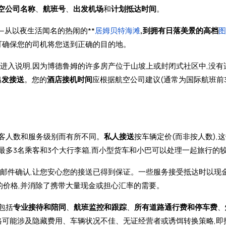
空公司名称
、
航班号
、
出发机场
和
计划抵达时间
。
—从以夜生活闻名的热闹的**
居姆贝特海滩
,到拥有日落美景的高档
图
情可确保您的司机将您送到正确的目的地。
进入说明,因为博德鲁姆的许多房产位于山坡上或封闭式社区中,没有
出发接送
。您的
酒店接机时间
应根据航空公司建议(通常为国际航班前
客人数和服务级别而有所不同。
私人接送
按车辆定价(而非按人数),
多3名乘客和3个大行李箱,而小型货车和小巴可以处理一起旅行的
子邮件确认,让您安心您的接送已得到保证。一些服务接受抵达时以现
的价格,并消除了携带大量现金或担心汇率的需要。
包括
专业接待和陪同
、
航班监控和跟踪
、
所有道路通行费和停车费
、
格可能涉及隐藏费用、车辆状况不佳、无证经营者或诱饵转换策略,即