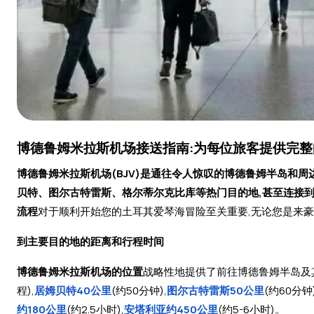
博德鲁姆米拉斯机场接送指南:为每位旅客提供完
博德鲁姆米拉斯机场(BJV)是通往令人惊叹的博德鲁姆半岛和
贝特、图尔古特雷斯、格尔蒂尔克比库等热门目的地,甚至连接
流程
对于顺利开始您的土耳其爱琴海冒险至关重要,无论您是来
到主要目的地的距离和行程时间
博德鲁姆米拉斯机场的位置
战略性地提供了前往博德鲁姆半岛及
程),
居姆贝特40公里
(约50分钟),
图尔古特雷斯50公里
(约60分钟)
约180公里
(约2.5小时),
安塔利亚约450公里
(约5-6小时)。