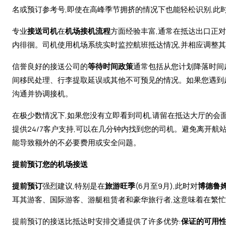
名或预订参考号,即使在高峰季节拥挤的情况下也能轻松识别,此
专业
接送司机
在
机场接机流程
方面经验丰富,通常在抵达出口正
内徘徊。司机使用机场系统实时监控航班抵达情况,并相应调整其
信誉良好的接送公司的
等待时间政策
通常包括从您计划降落时间
间移民处理、行李提取延误或其他不可预见的情况。如果您遇到
沟通并协调接机。
在极少数情况下,如果您没有立即看到司机,请留在抵达大厅的会
提供24/7客户支持,可以在几分钟内找到您的司机。避免离开航
能导致额外的不必要费用或安全问题。
提前预订您的机场接送
提前预订
强烈建议,特别是在
旅游旺季
(6月至9月),此时对
博德鲁
耳其游客、国际游客、游艇租赁者和豪华旅行者,这意味着在繁
提前预订的接送比抵达时安排交通提供了许多优势:
保证的可用