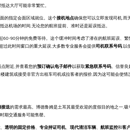
时抵达大厅可能非常繁忙。
对面的指定会面区域就位。这个
接机地点
确保您可以立即发现司机,而
抵达机场的时间,无论您的航班提前、准时还是延误抵达。
起60-90分钟的免费等待。这个缓冲时间考虑了潜在的航班延误、繁
超过此时间窗口的重大延误,大多数专业服务会提供
司机联系号码
,以
面点附近,并查看您的
预订确认电子邮件
以获取
紧急联系号码
。信誉良
站楼建筑或接受非官方出租车司机或拉客者的报价,因为这可能会使情
姆接送
的需求最高。博德鲁姆是土耳其最受欢迎的度假目的地之一,吸
忙时期交通服务可能售罄。
性
、
透明的固定价格
、
专业持证司机
、
现代清洁车辆
、
航班监控
和
客