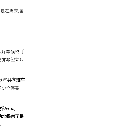
是在周末,国
大厅等候您,手
达并希望立即
这些
共享班车
多少个停靠
Avis、
目的地提供了最
份。