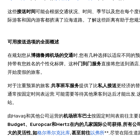
这些
接送时间
可能会根据交通状况、时间、季节以及您在每个度
际游客和国内游客都挤满了沿海道路。了解这些距离有助于您规
可用接送选项的全面概述
在规划您从
博德鲁姆机场的交通
时,您有几种选择以适应不同的
持带有您姓名的个性化标牌。这种
门到门服务
直接将您送到酒店
开始度假的旅客。
对于注重预算的旅客,
共享班车服务
提供了比
私人接送
更经济的替
通常按固定时间表运营,可能需要等待其他乘客到达后才能出发,这
站。
由Havaş和其他公司运营的
机场班车巴士
按固定时间表前往主要目
Budget、Europcar和Hertz在内的几家国际公司获得
大的灵活性,如
格尔蒂尔克比库
,甚至前往
以弗所
**,尽管在陌生