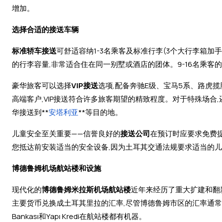
增加。
选择合适的接送车辆
标准轿车接送
可舒适容纳1-3名乘客及标准行李(3个大行李箱加手
的行李容量,非常适合住在同一别墅或酒店的团体。9-16名乘
豪华旅客可以选择
VIP接送
选项,配备奔驰E级、宝马5系、路虎
高端客户,VIP接送符合许多旅客期望的精致程度。对于特殊场合,
华接送到**
安塔利亚
**等目的地。
儿童安全至关重要——信誉良好的
接送公司
在预订时应要求免费
您抵达前安装适当的安全设备,因为土耳其交通法规要求适当的
博德鲁姆机场航站楼和设施
现代化的
博德鲁姆米拉斯机场航站楼
近年来经历了重大扩建和翻
主要货币兑换成土耳其里拉的汇率,尽管博德鲁姆市区的汇率通
Bankası和Yapı Kredi在航站楼都有机器。