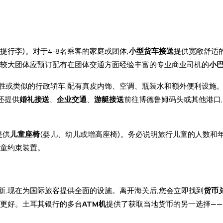
提行李)。对于4-8名乘客的家庭或团体,
小型货车接送
提供宽敞舒适
客的较大团体应预订配有在团体交通方面经验丰富的专业商业司机的
小
揽胜或类似的行政轿车,配有真皮内饰、空调、瓶装水和额外便利设施
还提供
婚礼接送
、
企业交通
、
游艇接送
前往博德鲁姆码头或其他港口
提供
儿童座椅
(婴儿、幼儿或增高座椅)。务必说明旅行儿童的人数和年
儿童约束装置。
新,现在为国际旅客提供全面的设施。离开海关后,您会立即找到
货币
常更好。土耳其银行的多台
ATM机
提供了获取当地货币的另一选择——Gar