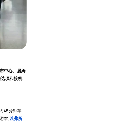
姆市中心、居姆
送选项
和
接机
(约45分钟车
游客,
以弗所