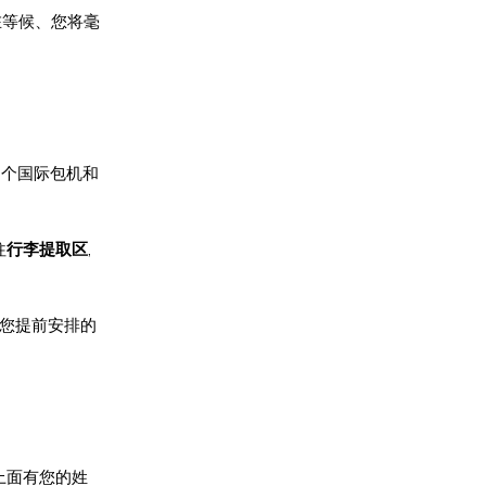
在等候、您将毫
多个国际包机和
往
行李提取区
,
是您提前安排的
上面有您的姓