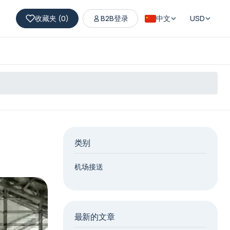
收藏夹 (
0
)
B2B登录
中文
USD
类别
机场接送
最新的文章