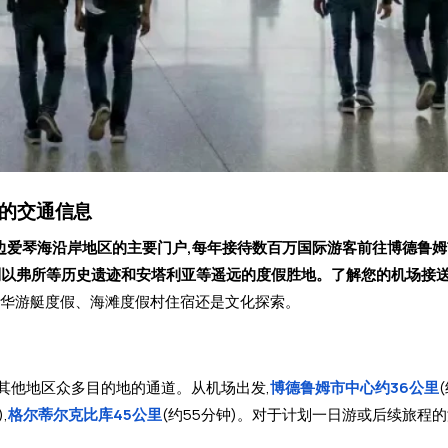
整的交通信息
周边爱琴海沿岸地区的主要门户,每年接待数百万国际游客前往博德鲁
到以弗所等历史遗迹和安塔利亚等遥远的度假胜地。了解您的机场接
豪华游艇度假、海滩度假村住宿还是文化探索。
其他地区众多目的地的通道。从机场出发,
博德鲁姆市中心约36公里
,
格尔蒂尔克比库45公里
(约55分钟)。对于计划一日游或后续旅程的