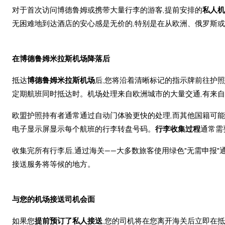
对于首次访问博德鲁姆或携带大量行李的游客,提前安排的
私人机
无困难地到达酒店的安心感是无价的,特别是在从欧洲、俄罗斯
在博德鲁姆米拉斯机场降落后
抵达
博德鲁姆米拉斯机场
后,您将沿着清晰标记的指示牌前往护照检
定期航班同时抵达时。机场处理来自欧洲城市的大量交通,有来
欧盟护照持有者通常通过自动门体验更快的处理,而其他国籍可
电子显示屏显示每个航班的行李转盘号码。
行李收集过程
通常需
收集完所有行李后,通过海关——大多数旅客使用绿色"无需申报"
接送服务将等候的地方。
与您的机场接送司机会面
如果您
提前预订了私人接送
,您的司机将在您离开海关后立即在