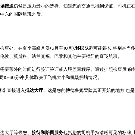
场接送
仍然是压力最小的选择。知道您的交通已得到保证、司机正
或中东的国际航班之后。
查处。在夏季高峰月份(5月至10月),
移民队列
可能很长,特别是当
自伦敦、莫斯科、法兰克福、巴黎和其他主要枢纽的直飞航班。
能需要额外的时间进行签证验证或入境盖章程序。通过护照检查后,前
要15-30分钟,具体取决于飞机大小和机场拥堵情况。
通道,直接进入
抵达大厅
。这是您的博德鲁姆冒险真正开始的地方,也
抵达大厅等候您。
接待和陪同服务
包括您的司机手持清晰可见的标牌,