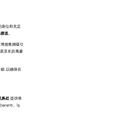
的座位和充足
巴接送
。
。博德鲁姆吸引
,甚至长距离豪
龄,以确保在
兑换处
,提供将
anti、İş