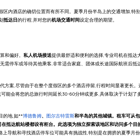
假区内酒店的确切位置而有所不同。夏季月份半岛上的交通增加,特别
划
抵达日
的行程,并对您的
机场交通时间
设定合理的期望。
预算和偏好。
私人机场接送
提供最舒适和便利的选择,专业司机在抵达
,无需停车或等待其他乘客,非常适合家庭、团体或长途国际航班后抵
代方案,尽管由于在整个度假区的多个酒店停留,行程时间显著更长。
可能会将您的总旅行时间延长30-60分钟或更多,具体取决于计划了
的地,如**
博德鲁姆
、
图尔古特雷斯
和半岛的其他城镇。租车可从包括
,所有公司在抵达航站楼都设有柜台。此选项为独立探索该地区和访问多个
道路上导航和寻找酒店停车位可能具有挑战性,特别是在拥挤的夏季月