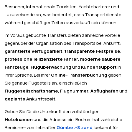
Besucher, internationale Touristen, Yachtcharterer und
Luxusreisende an, was bedeutet, dass Transportdienste
während geschäftiger Zeiten ausverkauft sein können.
Im Voraus gebuchte Transfers bieten zahlreiche Vorteile
gegenüber der Organisation des Transports bei Ankunft:
garantierte Verfügbarkeit
,
transparente Festpreise
,
professionelle lizenzierte Fahrer
,
moderne saubere
Fahrzeuge
,
Flugüberwachung
und
Kundensupport
in
Ihrer Sprache. Bei Ihrer
Online-Transferbuchung
geben
Sie genaue Flugdetails an, einschließlich
Fluggesellschaftsname
,
Flugnummer
,
Abflughafen
und
geplante Ankunftszeit
.
Geben Sie für die Unterkunft den vollständigen
Hotelnamen
und die Adresse ein. Bodrum hat zahlreiche
Bereiche—vom lebhaften
Gümbet-Strand
, bekannt für