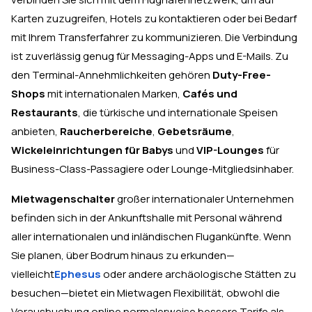
Karten zuzugreifen, Hotels zu kontaktieren oder bei Bedarf
mit Ihrem Transferfahrer zu kommunizieren. Die Verbindung
ist zuverlässig genug für Messaging-Apps und E-Mails. Zu
den Terminal-Annehmlichkeiten gehören
Duty-Free-
Shops
mit internationalen Marken,
Cafés und
Restaurants
, die türkische und internationale Speisen
anbieten,
Raucherbereiche
,
Gebetsräume
,
Wickeleinrichtungen für Babys
und
VIP-Lounges
für
Business-Class-Passagiere oder Lounge-Mitgliedsinhaber.
Mietwagenschalter
großer internationaler Unternehmen
befinden sich in der Ankunftshalle mit Personal während
aller internationalen und inländischen Flugankünfte. Wenn
Sie planen, über Bodrum hinaus zu erkunden—
vielleicht
Ephesus
oder andere archäologische Stätten zu
besuchen—bietet ein Mietwagen Flexibilität, obwohl die
Vorausbuchung online normalerweise bessere Tarife als