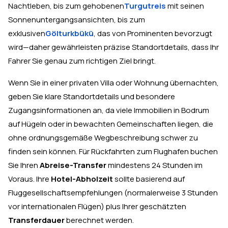
Nachtleben, bis zum gehobenen
Turgutreis
mit seinen
Sonnenuntergangsansichten, bis zum
exklusiven
Gölturkbükü
, das von Prominenten bevorzugt
wird—daher gewährleisten präzise Standortdetails, dass Ihr
Fahrer Sie genau zum richtigen Ziel bringt.
Wenn Sie in einer privaten Villa oder Wohnung übernachten,
geben Sie klare Standortdetails und besondere
Zugangsinformationen an, da viele Immobilien in Bodrum
auf Hügeln oder in bewachten Gemeinschaften liegen, die
ohne ordnungsgemäße Wegbeschreibung schwer zu
finden sein können. Für Rückfahrten zum Flughafen buchen
Sie Ihren
Abreise-Transfer
mindestens 24 Stunden im
Voraus. Ihre
Hotel-Abholzeit
sollte basierend auf
Fluggesellschaftsempfehlungen (normalerweise 3 Stunden
vor internationalen Flügen) plus Ihrer geschätzten
Transferdauer
berechnet werden.