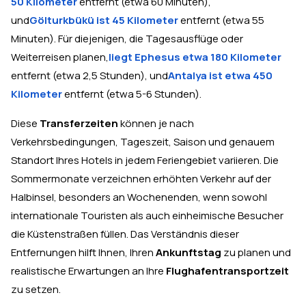
50 Kilometer
entfernt (etwa 60 Minuten),
und
Gölturkbükü ist 45 Kilometer
entfernt (etwa 55
Minuten). Für diejenigen, die Tagesausflüge oder
Weiterreisen planen,
liegt Ephesus etwa 180 Kilometer
entfernt (etwa 2,5 Stunden), und
Antalya ist etwa 450
Kilometer
entfernt (etwa 5-6 Stunden).
Diese
Transferzeiten
können je nach
Verkehrsbedingungen, Tageszeit, Saison und genauem
Standort Ihres Hotels in jedem Feriengebiet variieren. Die
Sommermonate verzeichnen erhöhten Verkehr auf der
Halbinsel, besonders an Wochenenden, wenn sowohl
internationale Touristen als auch einheimische Besucher
die Küstenstraßen füllen. Das Verständnis dieser
Entfernungen hilft Ihnen, Ihren
Ankunftstag
zu planen und
realistische Erwartungen an Ihre
Flughafentransportzeit
zu setzen.