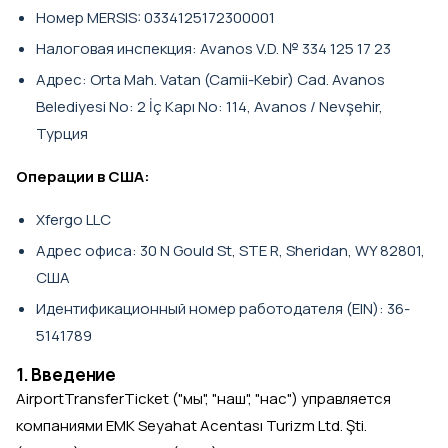
Номер MERSIS: 0334125172300001
Налоговая инспекция: Avanos V.D. № 334 125 17 23
Адрес: Orta Mah. Vatan (Camii-Kebir) Cad. Avanos
Belediyesi No: 2 İç Kapı No: 114, Avanos / Nevşehir,
Турция
Операции в США:
Xfergo LLC
Адрес офиса: 30 N Gould St, STE R, Sheridan, WY 82801,
США
Идентификационный номер работодателя (EIN): 36-
5141789
1. Введение
AirportTransferTicket ("мы", "наш", "нас") управляется
компаниями EMK Seyahat Acentası Turizm Ltd. Şti.