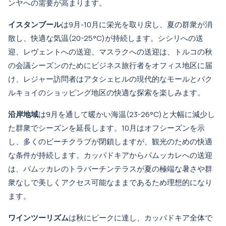
ンヤへの需要が高まります。
イスタンブール
は9月-10月に栄光を取り戻し、夏の群衆が消
散し、快適な気温(20-25°C)が持続します。
シシリへの送
迎
、
レヴェントへの送迎
、
マスラクへの送迎
は、トルコの秋
の会議シーズンのためにビジネス旅行者をオフィス地区に届
け、レジャー訪問者は
アタシェヒルの現代的なモール
と
バク
ルキョイのショッピング地区
の快適な探索を楽しみます。
沿岸地域
は9月を通して暖かい海温(23-26°C)と大幅に減少し
た群衆でシーズンを延長します。10月はオフシーズンを示
し、多くのビーチクラブが閉鎖しますが、観光のための快適
な条件が持続します。
カッパドキアからパムッカレへの送迎
は、パムッカレのトラバーチンテラスが夏の極端な暑さや群
衆なしで美しくアクセス可能なままであるため理想的になり
ます。
ワインツーリズム
は秋にピークに達し、カッパドキア全体で