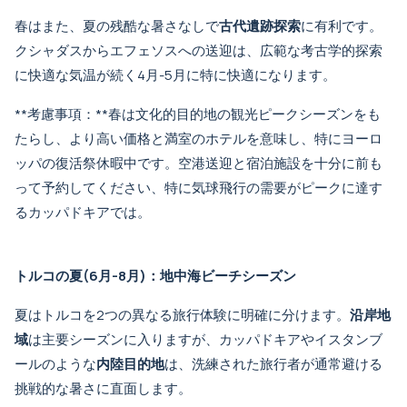
春はまた、夏の残酷な暑さなしで
古代遺跡探索
に有利です。
クシャダスからエフェソスへの送迎
は、広範な考古学的探索
に快適な気温が続く4月-5月に特に快適になります。
**考慮事項：**春は文化的目的地の観光ピークシーズンをも
たらし、より高い価格と満室のホテルを意味し、特にヨーロ
ッパの復活祭休暇中です。
空港送迎
と宿泊施設を十分に前も
って予約してください、特に気球飛行の需要がピークに達す
るカッパドキアでは。
トルコの夏(6月-8月)：地中海ビーチシーズン
夏はトルコを2つの異なる旅行体験に明確に分けます。
沿岸地
域
は主要シーズンに入りますが、カッパドキアやイスタンブ
ールのような
内陸目的地
は、洗練された旅行者が通常避ける
挑戦的な暑さに直面します。