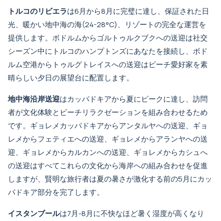
トルコのリビエラ
は6月から8月に完璧に達し、保証された日
光、暖かい地中海の海(24-28°C)、リゾートの完全な運営を
提供します。
ボドルムからゴルトゥルクブクへの送迎
は社交
シーズン中にトルコのハンプトンズにあなたを接続し、
ボド
ルム空港からトゥルグトレイスへの送迎
はビーチ愛好家を素
晴らしい夕日の展望台に配置します。
地中海沿岸送迎
はカッパドキアから夏にピークに達し、訪問
者が文化体験とビーチリラクゼーションを組み合わせるため
です。
ギョレメカッパドキアからアンタルヤへの送迎
、
ギョ
レメからフェティエへの送迎
、
ギョレメからアランヤへの送
迎
、
ギョレメからカルカンへの送迎
、
ギョレメからカシュへ
の送迎
はすべてこれらの文化から海岸への組み合わせを促進
しますが、賢明な旅行者は夏の暑さが激化する前の5月にカッ
パドキア部分を完了します。
イスタンブール
は7月-8月に不快なほど暑く湿度が高くなり