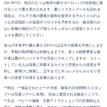
(30-35°C)、地元の人々は海岸の家やヨーロッパの目的地に逃
げることで夏を受け入れます。夏にイスタンブールを訪れる
場合は、マルマラ海の微風が緩和を提供する
サルイェルのよ
うな水辺地区への送迎
や
フロリヤ
を予約するか、観光客の少
ない本物の地区の
アジア側ユスキュダルへの送迎
と
カドゥキ
ョイ
を選択してください。
カッパドキア
の夏の暑さ(35°C+)は正午の探索を不快にします
が、早朝の気球飛行は壮観なままです。多くの経験豊富な旅
行者は夏のカッパドキアを完全にスキップしますが、コミッ
トしている人は深夜に到着する
カイセリ空港からの送迎
を予
約し、夜明けに探索し、正午までに
ギョレメからカイセリ空
港への送迎
で出発する必要があります。
**利点：**保証されたビーチ天候、最長の日光時間(
イスタン
ブール写真ツアー
に有用)、完全に運営される観光インフラ。
**欠点：**ピーク価格、主要アトラクションでの圧倒的な人