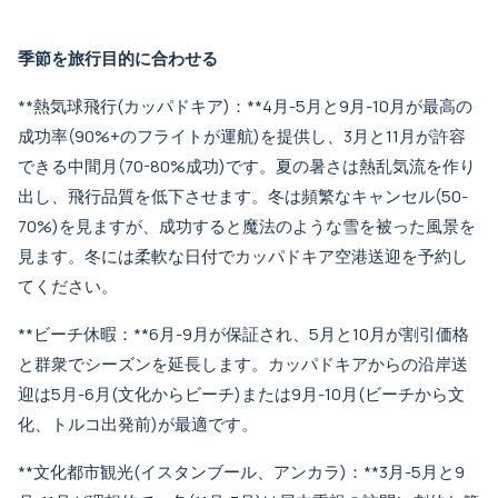
季節を旅行目的に合わせる
**熱気球飛行(カッパドキア)：**4月-5月と9月-10月が最高の
成功率(90%+のフライトが運航)を提供し、3月と11月が許容
できる中間月(70-80%成功)です。夏の暑さは熱乱気流を作り
出し、飛行品質を低下させます。冬は頻繁なキャンセル(50-
70%)を見ますが、成功すると魔法のような雪を被った風景を
見ます。冬には柔軟な日付で
カッパドキア空港送迎
を予約し
てください。
**ビーチ休暇：**6月-9月が保証され、5月と10月が割引価格
と群衆でシーズンを延長します。
カッパドキアからの沿岸送
迎
は5月-6月(文化からビーチ)または9月-10月(ビーチから文
化、トルコ出発前)が最適です。
**文化都市観光(イスタンブール、アンカラ)：**3月-5月と9