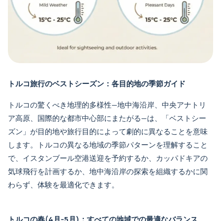
トルコ旅行のベストシーズン：各目的地の季節ガイド
トルコの驚くべき地理的多様性—地中海沿岸、中央アナトリ
ア高原、国際的な都市中心部にまたがる—は、「ベストシー
ズン」が目的地や旅行目的によって劇的に異なることを意味
します。トルコの異なる地域の季節パターンを理解すること
で、
イスタンブール空港送迎
を予約するか、
カッパドキアの
気球飛行
を計画するか、
地中海沿岸の探索
を組織するかに関
わらず、体験を最適化できます。
トルコの春(4月-5月)：すべての地域での最適なバランス