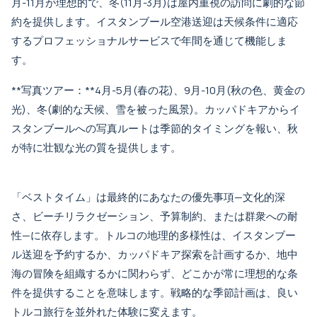
月-11月が理想的で、冬(11月-3月)は屋内重視の訪問に劇的な節
約を提供します。
イスタンブール空港送迎
は天候条件に適応
するプロフェッショナルサービスで年間を通じて機能しま
す。
**写真ツアー：**4月-5月(春の花)、9月-10月(秋の色、黄金の
光)、冬(劇的な天候、雪を被った風景)。
カッパドキアからイ
スタンブールへの写真ルート
は季節的タイミングを報い、秋
が特に壮観な光の質を提供します。
「ベストタイム」は最終的にあなたの優先事項—文化的深
さ、ビーチリラクゼーション、予算制約、または群衆への耐
性—に依存します。トルコの地理的多様性は、
イスタンブー
ル送迎
を予約するか、
カッパドキア探索
を計画するか、
地中
海の冒険
を組織するかに関わらず、どこかが常に理想的な条
件を提供することを意味します。戦略的な季節計画は、良い
トルコ旅行を並外れた体験に変えます。