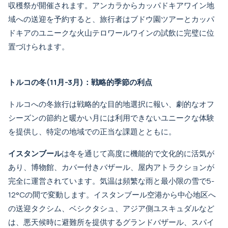
収穫祭が開催されます。アンカラから
カッパドキアワイン地
域への送迎
を予約すると、旅行者はブドウ園ツアーとカッパ
ドキアのユニークな火山テロワールワインの試飲に完璧に位
置づけられます。
トルコの冬(11月-3月)：戦略的季節の利点
トルコへの冬旅行は戦略的な目的地選択に報い、劇的なオフ
シーズンの節約と暖かい月には利用できないユニークな体験
を提供し、特定の地域での正当な課題とともに。
イスタンブール
は冬を通じて高度に機能的で文化的に活気が
あり、博物館、カバー付きバザール、屋内アトラクションが
完全に運営されています。気温は頻繁な雨と最小限の雪で5-
12°Cの間で変動します。
イスタンブール空港から中心地区へ
の送迎
タクシム、
ベシクタシュ
、
アジア側ユスキュダル
など
は、悪天候時に避難所を提供するグランドバザール、スパイ