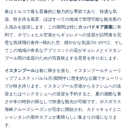
春はトルコで最も普遍的に魅力的な季節であり、快適な気
温、咲き誇る風景、ほぼすべての地域で管理可能な観光客の
人混みを提供します。この期間は特に
カッパドキア探索
に有
利で、
ネヴシェヒル空港からギョレメへの送迎
が訪問者を完
璧な気球飛行条件—晴れた空、穏やかな気温(15-25°C)、そし
てこの地域の有名なアプリコットの花が
ギョレメとイスタン
ブール間の送迎
のための写真映えする背景を作り出します。
イスタンブール
は春に輝きを放ち、イスタンブールチューリ
ップフェスティバル(4月)期間中に歴史的な公園でチューリッ
プが咲き誇ります。
イスタンブール空港からタクシムへの送
迎
または
ベシクタシュへの送迎
を予約すると、夏の過酷な暑
さや冬の時折の雨なしで快適な観光が可能です。ボスポラス
海峡クルーズシーズンが完全に開始され、
カドゥキョイ
と
ニ
シャンタシ
の屋外カフェが素晴らしい集まりの場になりま
す。