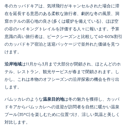
冬のカッパドキアは、気球飛行がキャンセルされた場合に滞
在を延長する意思のある柔軟な旅行者、劇的な冬の風景、洞
窟ホテルの居心地の良さ(多くは暖炉を備えている)、ほぼ空
の谷のハイキングトレイルを評価する人々に報います。予算
意識の高い旅行者は、ピークシーズンと比較して40-60%割引
の
カッパドキア宿泊と送迎パッケージ
で並外れた価値を見つ
けます。
沿岸地域
は11月から3月まで大部分が閉鎖され、ほとんどのホ
テル、レストラン、観光サービスが春まで閉鎖されます。し
かし、これは本物のオフシーズンの沿岸探索の機会を作り出
します。
パムッカレのような
温泉目的地
は冬の魅力を獲得し、
カッパ
ドキアからパムッカレへの送迎
が訪問者を自然に暖かい温泉
プール(35°C)を楽しむために位置づけ、涼しい気温と美しく
対比します。