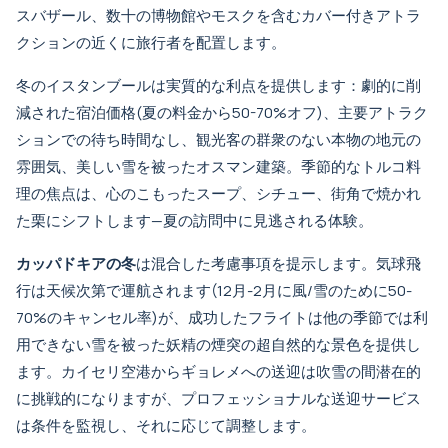
スバザール、数十の博物館やモスクを含むカバー付きアトラ
クションの近くに旅行者を配置します。
冬のイスタンブールは実質的な利点を提供します：劇的に削
減された宿泊価格(夏の料金から50-70%オフ)、主要アトラク
ションでの待ち時間なし、観光客の群衆のない本物の地元の
雰囲気、美しい雪を被ったオスマン建築。季節的なトルコ料
理の焦点は、心のこもったスープ、シチュー、街角で焼かれ
た栗にシフトします—夏の訪問中に見逃される体験。
カッパドキアの冬
は混合した考慮事項を提示します。気球飛
行は天候次第で運航されます(12月-2月に風/雪のために50-
70%のキャンセル率)が、成功したフライトは他の季節では利
用できない雪を被った妖精の煙突の超自然的な景色を提供し
ます。
カイセリ空港からギョレメへの送迎
は吹雪の間潜在的
に挑戦的になりますが、プロフェッショナルな送迎サービス
は条件を監視し、それに応じて調整します。