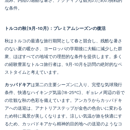
混み、内陸の過酷な暑さ、アクティブな観光のための挑戦的
な条件。
トルコの秋(9月-10月)：プレミアムシーズンの復活
秋はトルコの最適な旅行期間として春と競合し、残酷な暑さ
のない夏の暖かさ、ヨーロッパの学期後に大幅に減少した群
衆、ほぼすべての地域での理想的な条件を提供します。多く
の経験豊富なトルコ旅行者は、9月-10月を訪問の絶対的なベ
ストタイムと考えています。
カッパドキア
は第二の主要シーズンに入り、完璧な気球飛行
条件、快適なハイキング気温(18-25°C)、ギョレメ周辺の谷で
の壮観な秋の色彩を備えています。
アンカラからカッパドキ
アへの送迎
は、アナトリアステップが金色の色合いに変わる
ため特に風景が美しくなります。涼しい気温が旅を快適にす
るため、
カッパドキアから精神的目的地への送迎
のようなコ