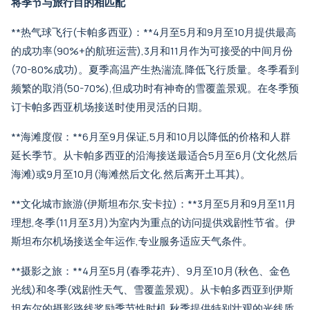
将季节与旅行目的相匹配
**热气球飞行(卡帕多西亚)：**4月至5月和9月至10月提供最高
的成功率(90%+的航班运营),3月和11月作为可接受的中间月份
(70-80%成功)。夏季高温产生热湍流,降低飞行质量。冬季看到
频繁的取消(50-70%),但成功时有神奇的雪覆盖景观。在冬季预
订
卡帕多西亚机场接送
时使用灵活的日期。
**海滩度假：**6月至9月保证,5月和10月以降低的价格和人群
延长季节。
从卡帕多西亚的沿海接送
最适合5月至6月(文化然后
海滩)或9月至10月(海滩然后文化,然后离开土耳其)。
**文化城市旅游(伊斯坦布尔,安卡拉)：**3月至5月和9月至11月
理想,冬季(11月至3月)为室内为重点的访问提供戏剧性节省。
伊
斯坦布尔机场接送
全年运作,专业服务适应天气条件。
**摄影之旅：**4月至5月(春季花卉)、9月至10月(秋色、金色
光线)和冬季(戏剧性天气、雪覆盖景观)。
从卡帕多西亚到伊斯
坦布尔的摄影路线
奖励季节性时机,秋季提供特别壮观的光线质