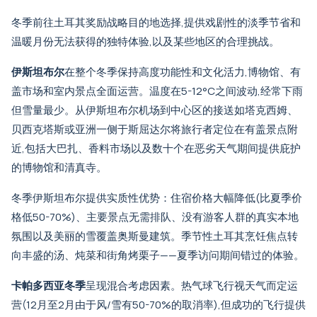
冬季前往土耳其奖励战略目的地选择,提供戏剧性的淡季节省和
温暖月份无法获得的独特体验,以及某些地区的合理挑战。
伊斯坦布尔
在整个冬季保持高度功能性和文化活力,博物馆、有
盖市场和室内景点全面运营。温度在5-12°C之间波动,经常下雨
但雪量最少。
从伊斯坦布尔机场到中心区的接送
如塔克西姆、
贝西克塔斯
或
亚洲一侧于斯屈达尔
将旅行者定位在有盖景点附
近,包括大巴扎、香料市场以及数十个在恶劣天气期间提供庇护
的博物馆和清真寺。
冬季伊斯坦布尔提供实质性优势：住宿价格大幅降低(比夏季价
格低50-70%)、主要景点无需排队、没有游客人群的真实本地
氛围以及美丽的雪覆盖奥斯曼建筑。季节性土耳其烹饪焦点转
向丰盛的汤、炖菜和街角烤栗子——夏季访问期间错过的体验。
卡帕多西亚冬季
呈现混合考虑因素。热气球飞行视天气而定运
营(12月至2月由于风/雪有50-70%的取消率),但成功的飞行提供