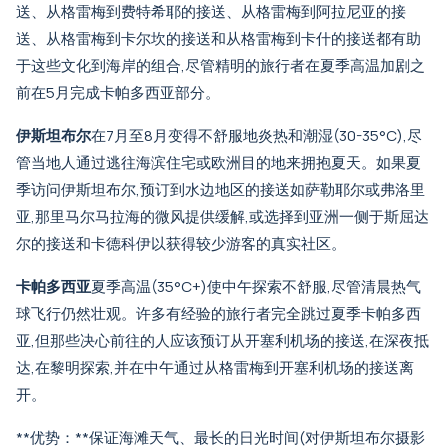
送
、
从格雷梅到费特希耶的接送
、
从格雷梅到阿拉尼亚的接
送
、
从格雷梅到卡尔坎的接送
和
从格雷梅到卡什的接送
都有助
于这些文化到海岸的组合,尽管精明的旅行者在夏季高温加剧之
前在5月完成卡帕多西亚部分。
伊斯坦布尔
在7月至8月变得不舒服地炎热和潮湿(30-35°C),尽
管当地人通过逃往海滨住宅或欧洲目的地来拥抱夏天。如果夏
季访问伊斯坦布尔,预订
到水边地区的接送
如萨勒耶尔或
弗洛里
亚
,那里马尔马拉海的微风提供缓解,或选择
到亚洲一侧于斯屈达
尔的接送
和
卡德科伊
以获得较少游客的真实社区。
卡帕多西亚
夏季高温(35°C+)使中午探索不舒服,尽管清晨热气
球飞行仍然壮观。许多有经验的旅行者完全跳过夏季卡帕多西
亚,但那些决心前往的人应该预订
从开塞利机场的接送
,在深夜抵
达,在黎明探索,并在中午通过
从格雷梅到开塞利机场的接送
离
开。
**优势：**保证海滩天气、最长的日光时间(对
伊斯坦布尔摄影