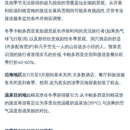
其他季节无法获得的超凡脱俗的雪覆盖仙女烟囱景观。
从开塞
利机场到格雷梅的接送
在暴风雪期间可能具有挑战性,尽管专业
接送服务监控条件并相应调整。
冬季卡帕多西亚奖励愿意延长停留时间的灵活旅行者(如果热气
球飞行取消),以及那些欣赏戏剧性冬季景观、洞穴酒店的舒适
(许多配有壁炉)和几乎空无一人的山谷徒步小径的人。预算意
识强的旅行者发现非凡的价值,
卡帕多西亚住宿和接送套餐
比旺
季打折40-60%。
沿海地区
在11月至3月期间基本关闭,大多数酒店、餐厅和旅游服
务关闭直到春季。然而,这为真实的淡季沿海探索创造了机会。
温泉目的地
如棉花堡在冬季获得吸引力,
从卡帕多西亚到棉花堡
的接送
将游客定位为享受自然温暖的温泉池(35°C),与凉爽的空
气温度形成美丽的对比。