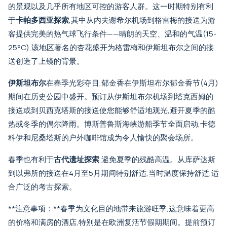
的景观以及几乎所有地区可控的游客人群。这一时期特别有利
于
卡帕多西亚探索
,其中
从内夫谢希尔机场到格雷梅的接送
为游
客提供完美的热气球飞行条件——晴朗的天空、温和的气温(15-
25°C),该地区著名的杏花盛开为
格雷梅和伊斯坦布尔之间的接
送
创造了上镜的背景。
伊斯坦布尔
在春季光彩夺目,郁金香在伊斯坦布尔郁金香节(4月)
期间在历史公园中盛开。预订
从伊斯坦布尔机场到塔克西姆的
接送
或
到贝西克塔斯的接送
使您能够舒适地观光,避开夏季的酷
热或冬季的偶尔降雨。博斯普鲁斯海峡游船季节全面启动,
卡德
科伊
和
尼桑塔斯
的户外咖啡馆成为令人愉快的聚会场所。
春季也有利于
古代遗址探索
,避免夏季的残酷高温。
从库萨达斯
到以弗所的接送
在4月至5月期间特别舒适,当时温度保持舒适,适
合广泛的考古探索。
**注意事项：**春季为文化目的地带来旅游旺季,这意味着更高
的价格和满房的酒店,特别是在欧洲复活节假期期间。提前预订