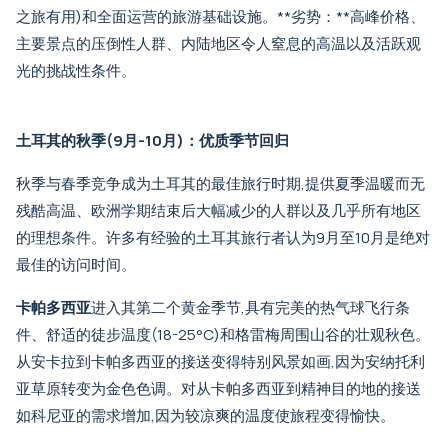
之旅
有用)和全面运营的旅游基础设施。**劣势：**高峰价格、
主要景点的压倒性人群、内陆地区令人窒息的高温以及活跃观
光的挑战性条件。
土耳其的秋季(9月-10月)：优质季节回归
秋季与春季竞争成为土耳其的最佳旅行时期,提供夏季温暖而无
残酷高温、欧洲学期结束后大幅减少的人群以及几乎所有地区
的理想条件。许多有经验的土耳其旅行者认为9月至10月是绝对
最佳的访问时间。
卡帕多西亚
进入其第二个黄金季节,具有完美的热气球飞行条
件、舒适的徒步温度(18-25°C)和格雷梅周围山谷的壮观秋色。
从安卡拉到卡帕多西亚的接送
变得特别风景如画,因为安纳托利
亚草原转变为金色色调。对
从卡帕多西亚到精神目的地的接送
如科尼亚的需求增加,因为较凉爽的温度使旅程变得愉快。