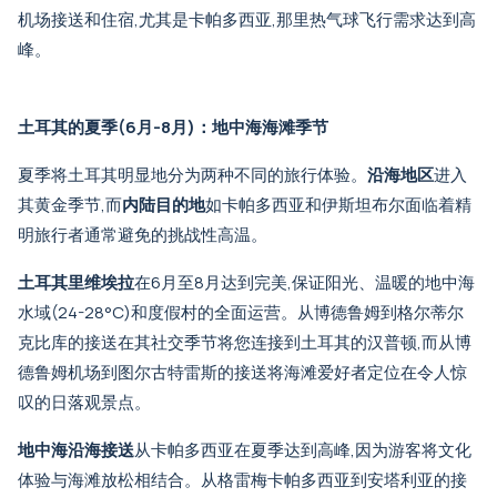
机场接送
和住宿,尤其是卡帕多西亚,那里热气球飞行需求达到高
峰。
土耳其的夏季(6月-8月)：地中海海滩季节
夏季将土耳其明显地分为两种不同的旅行体验。
沿海地区
进入
其黄金季节,而
内陆目的地
如卡帕多西亚和伊斯坦布尔面临着精
明旅行者通常避免的挑战性高温。
土耳其里维埃拉
在6月至8月达到完美,保证阳光、温暖的地中海
水域(24-28°C)和度假村的全面运营。
从博德鲁姆到格尔蒂尔
克比库的接送
在其社交季节将您连接到土耳其的汉普顿,而
从博
德鲁姆机场到图尔古特雷斯的接送
将海滩爱好者定位在令人惊
叹的日落观景点。
地中海沿海接送
从卡帕多西亚在夏季达到高峰,因为游客将文化
体验与海滩放松相结合。
从格雷梅卡帕多西亚到安塔利亚的接