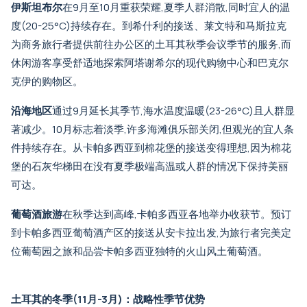
伊斯坦布尔
在9月至10月重获荣耀,夏季人群消散,同时宜人的温
度(20-25°C)持续存在。
到希什利的接送
、
莱文特
和
马斯拉克
为商务旅行者提供前往办公区的土耳其秋季会议季节的服务,而
休闲游客享受舒适地探索
阿塔谢希尔的现代购物中心
和
巴克尔
克伊的购物区
。
沿海地区
通过9月延长其季节,海水温度温暖(23-26°C)且人群显
著减少。10月标志着淡季,许多海滩俱乐部关闭,但观光的宜人条
件持续存在。
从卡帕多西亚到棉花堡的接送
变得理想,因为棉花
堡的石灰华梯田在没有夏季极端高温或人群的情况下保持美丽
可达。
葡萄酒旅游
在秋季达到高峰,卡帕多西亚各地举办收获节。预订
到卡帕多西亚葡萄酒产区的接送
从安卡拉出发,为旅行者完美定
位葡萄园之旅和品尝卡帕多西亚独特的火山风土葡萄酒。
土耳其的冬季(11月-3月)：战略性季节优势