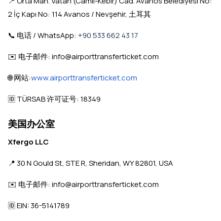
📍 Orta Mah. Vatan (Camii-Kebir) Cad. Avanos Belediyesi No:
2 İç Kapı No: 114 Avanos / Nevşehir, 土耳其
📞 电话 / WhatsApp:
+90 533 662 43 17
✉️ 电子邮件: info@airporttransferticket.com
🌐 网站:
www.airporttransferticket.com
🆔 TÜRSAB 许可证号: 18349
美国办公室
Xfergo LLC
📍 30 N Gould St, STE R, Sheridan, WY 82801, USA
✉️ 电子邮件: info@airporttransferticket.com
🆔 EIN: 36-5141789