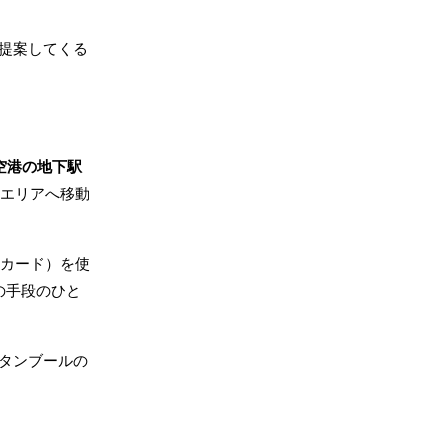
提案してくる
空港の地下駅
部エリアへ移動
Cカード）を使
の手段のひと
タンブールの