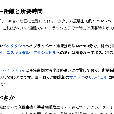
—距離と所要時間
ナヴットキョイ地区に位置しており、
タクシム広場まで約35〜45km
。これはかなりの距離であり、ラッシュアワー時には所要時間が大
や
ベシクタシュ
へのプライベート送迎
は通常
45〜60分
で、料金は
イ
、
ユスキュダル
、
アタシェヒル
への送迎は橋を渡ってボスポラス
、
バクルキョイ
は空港南側の沿岸道路沿いに位置しており、所要時
エリアのひとつです。ヨーロッパ側北部の
マスラク
や
サルイェル
に
きます。
べきか
識に従って
入国審査
と
手荷物受取
エリアへ進んでください。ターミ