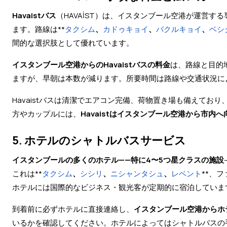
Havaistバス
（HAVAİST）は、イスタンブール空港が運営
ます。路線は**
タクシム
、
カドゥキョイ
、
バクルキョイ
、
ベシ
間的な選択肢として優れています。
イスタンブール空港からのHavaistバスの料金
は、路線と目的
ますが、早朝は本数が減ります。所要時間は路線や交通状況に
Havaistバスは清潔でエアコン完備、荷物置き場も備えて
方やカップルには、
Havaistはイスタンブール空港から市
5. ホテルのシャトルバスサービス
イスタンブールの多くのホテル——特に4〜5つ星クラスの施設
これは**
タクシム
、
シシリ
、
ニシャンタシュ
、
レベント
**、
ホテルには国際的なビジネス・観光客が定期的に宿泊していま
到着前に必ずホテルに直接連絡し、
イスタンブール空港からホ
いるかを確認してください。ホテルによってはシャトルバスの手