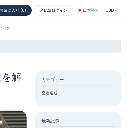
お気に入り (
0
)
B2Bログイン
日本語
USD
ブログ
段を解
カテゴリー
空港送迎
最新記事