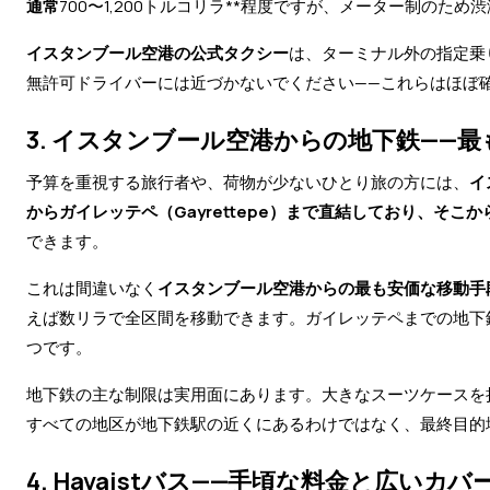
通常
700〜1,200トルコリラ**程度ですが、メーター制のた
イスタンブール空港の公式タクシー
は、ターミナル外の指定乗
無許可ドライバーには近づかないでください——これらはほぼ
3. イスタンブール空港からの地下鉄——
予算を重視する旅行者や、荷物が少ないひとり旅の方には、
イ
からガイレッテペ（Gayrettepe）まで直結しており、そこ
できます。
これは間違いなく
イスタンブール空港からの最も安価な移動手
えば数リラで全区間を移動できます。ガイレッテペまでの地下
つです。
地下鉄の主な制限は実用面にあります。大きなスーツケースを
すべての地区が地下鉄駅の近くにあるわけではなく、最終目的
4. Havaistバス——手頃な料金と広いカ