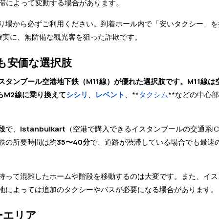
め渋滞によって変動する場合があります。
り場から必ずご利用ください。到着ホール内で「安いタクシー」を
確実に、無防備な観光客を狙った詐欺です。
最も安価な選択肢
スタンブール空港地下鉄（M11線）が優れた選択肢です。M11線は
からM2線に乗り換えて
シシリ
、
レベント
、**
タクシム
**などの中心
段
で、
Istanbulkart
（空港で購入できるイスタンブールの交通系I
鉄の所要時間は約
35〜40分
で、道路が渋滞している場合でも最速
持って混雑したホームや階段を移動するのは大変です。また、イス
地によっては追加のタクシーやバスが必要になる場合があります。
バーエリア