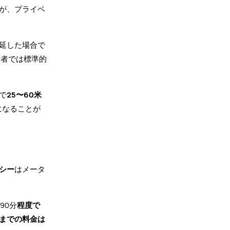
が、プライベ
延した場合で
業者では標準的
で
25〜60米
になることが
シー
はメータ
90分
程度で
までの料金は