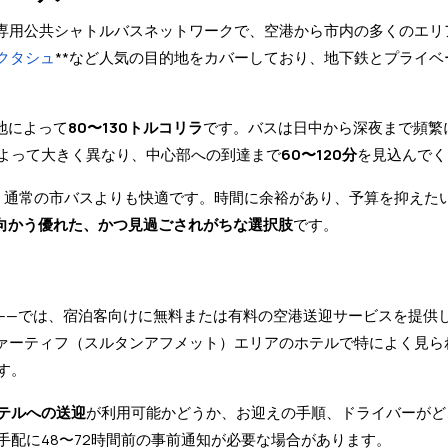
する専用公共シャトルバスネットワークで、空港から市内の多くのエ
クタシュ
**など人気の目的地をカバーしており、地下鉄とプライベ
地によって
80〜130トルコリラ
です。バスは日中から深夜まで頻繁
よって大きく異なり、中心部への到達まで
60〜120分
を見込んでく
おり、通常の市バスよりも快適です。時間に余裕があり、予算を抑えた
内へ向かう優れた、かつ見過ごされがちな選択肢
です。
——では、宿泊客向けに無料または有料の空港送迎サービスを提供
ファーティフ（スルタンアフメット）エリアのホテルで特によく見ら
す。
テルへの送迎
が利用可能かどうか、お迎えの手順、ドライバーがど
配に48〜72時間前の事前通知が必要な場合があります。