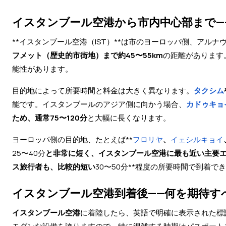
イスタンブール空港から市内中心部まで—
**イスタンブール空港（IST）**は市のヨーロッパ側、アル
フメット（歴史的市街地）まで約45〜55km
の距離があります
能性があります。
目的地によって所要時間と料金は大きく異なります。
タクシム
能です。イスタンブールのアジア側に向かう場合、
カドゥキョ
ため、通常75〜120分
と大幅に長くなります。
ヨーロッパ側の目的地、たとえば**
フロリヤ
、
イェシルキョイ
25〜40分
と非常に短く、イスタンブール空港に最も近い主要
ス旅行者も、比較的短い
30〜50分**程度の所要時間で到着で
イスタンブール空港到着後——何を期待す
イスタンブール空港
に着陸したら、英語で明確に表示された標