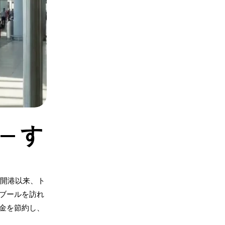
— す
の開港以来、ト
ブールを訪れ
金を節約し、