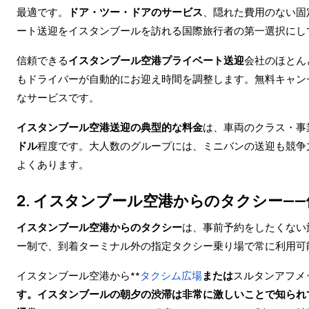
最適です。
ドア・ツー・ドアのサービス
、隠れた費用のない固
ート送迎をイスタンブールを訪れる国際旅行者の第一選択にし
信頼できる
イスタンブール空港プライベート送迎
会社のほとん
もドライバーが自動的にお迎え時間を調整します。無料キャン
なサービスです。
イスタンブール空港送迎の典型的な料金
は、車両のクラス・事
ドル
程度です。大人数のグループには、ミニバンの送迎も競争
よくあります。
2. イスタンブール空港からのタクシー—
イスタンブール空港からのタクシー
は、事前予約をしたくない
ー制で、到着ターミナル外の指定タクシー乗り場で常に利用可
イスタンブール空港から**
タクシム広場
または
スルタンアフメ
す。イスタンブールの朝夕の渋滞は非常に激しいことで知られ