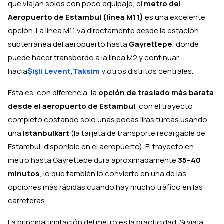
que viajan solos con poco equipaje, el
metro del
Aeropuerto de Estambul (línea M11)
es una excelente
opción. La línea M11 va directamente desde la estación
subterránea del aeropuerto hasta
Gayrettepe
, donde
puede hacer transbordo a la línea M2 y continuar
hacia
Şişli
,
Levent
,
Taksim
y otros distritos centrales.
Esta es, con diferencia, la
opción de traslado más barata
desde el aeropuerto de Estambul
, con el trayecto
completo costando solo unas pocas liras turcas usando
una
Istanbulkart
(la tarjeta de transporte recargable de
Estambul, disponible en el aeropuerto). El trayecto en
metro hasta Gayrettepe dura aproximadamente
35–40
minutos
, lo que también lo convierte en una de las
opciones más rápidas cuando hay mucho tráfico en las
carreteras.
La principal limitación del metro es la practicidad. Si viaja