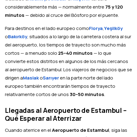
considerablemente más — normalmente entre
75 y 120
minutos
— debido al cruce del Bósforo por el puente.
Para destinos en el lado europeo como
Florya
,
Yeşilköy
o
Bakırköy
, situados a lo largo de la carretera costera al sur
del aeropuerto, los tiempos de trayecto son mucho más
cortos — a menudo solo
25–40 minutos
— lo que
convierte estos distritos en algunos de los más cercanos
al aeropuerto de Estambul. Los viajeros de negocios que se
dirigen a
Maslak
o
Sarıyer
en la parte norte del lado
europeo también encontrarán tiempos de trayecto
relativamente cortos de unos
30–50 minutos
.
Llegadas al Aeropuerto de Estambul –
Qué Esperar al Aterrizar
Cuando aterrice en el
Aeropuerto de Estambul
, siga las