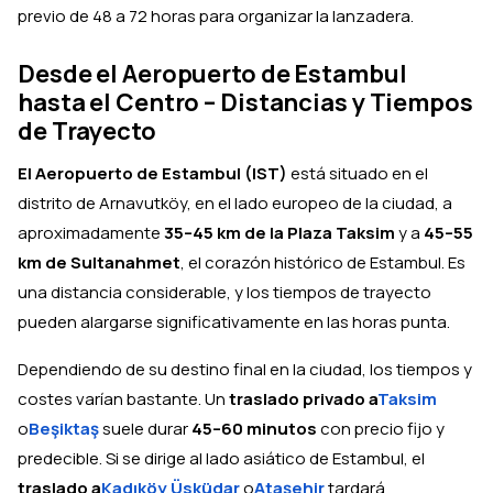
previo de 48 a 72 horas para organizar la lanzadera.
Desde el Aeropuerto de Estambul
hasta el Centro – Distancias y Tiempos
de Trayecto
El Aeropuerto de Estambul (IST)
está situado en el
distrito de Arnavutköy, en el lado europeo de la ciudad, a
aproximadamente
35–45 km de la Plaza Taksim
y a
45–55
km de Sultanahmet
, el corazón histórico de Estambul. Es
una distancia considerable, y los tiempos de trayecto
pueden alargarse significativamente en las horas punta.
Dependiendo de su destino final en la ciudad, los tiempos y
costes varían bastante. Un
traslado privado a
Taksim
o
Beşiktaş
suele durar
45–60 minutos
con precio fijo y
predecible. Si se dirige al lado asiático de Estambul, el
traslado a
Kadıköy
,
Üsküdar
o
Ataşehir
tardará