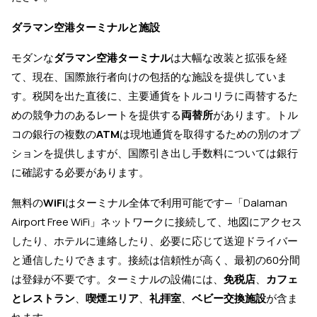
ダラマン空港ターミナルと施設
モダンな
ダラマン空港ターミナル
は大幅な改装と拡張を経
て、現在、国際旅行者向けの包括的な施設を提供していま
す。税関を出た直後に、主要通貨をトルコリラに両替するた
めの競争力のあるレートを提供する
両替所
があります。トル
コの銀行の複数の
ATM
は現地通貨を取得するための別のオプ
ションを提供しますが、国際引き出し手数料については銀行
に確認する必要があります。
無料の
WiFi
はターミナル全体で利用可能です—「Dalaman
Airport Free WiFi」ネットワークに接続して、地図にアクセス
したり、ホテルに連絡したり、必要に応じて送迎ドライバー
と通信したりできます。接続は信頼性が高く、最初の60分間
は登録が不要です。ターミナルの設備には、
免税店
、
カフェ
とレストラン
、
喫煙エリア
、
礼拝室
、
ベビー交換施設
が含ま