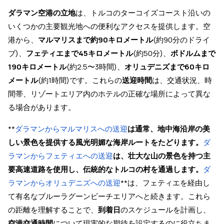
ダラマン空港の立地
は、トルコのターコイズコースト沿いの
いくつかの主要観光地への便利なアクセスを提供します。空
港から、
マルマリスまで約90キロメートル
(約90分のドライ
ブ)、
フェティエまで45キロメートル
(約50分)、
ボドルムまで
190キロメートル
(約2.5〜3時間)、
オリュデニズまで60キロ
メートル
(約1時間)です。これらの
送迎時間
は、交通状況、時
間帯、リゾートエリア内のホテルの正確な場所によって異な
る場合があります。
**
ダラマンからマルマリスへの送迎
は通常、地中海沿岸の美
しい景色を提供する風光明媚な海岸ルートをたどります。
ダ
ラマンからフェティエへの送迎
は、壮大な山の景色を持つ主
要高速道路を使用し、伝統的なトルコの村を通過します。
ダ
ラマンからオリュデニズへの送迎
**は、フェティエを経由し
て有名なブルーラグーンビーチエリアへと続きます。これら
の距離を理解することで、
到着日
のスケジュールを計画し、
空港交通時間
について現実的な期待を設定するのに役立ちま