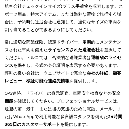
航空会社チェックインサイズ)プラス手荷物を収容します。ス
ポーツ用品、特大アイテム、または過剰な荷物で旅行する場
合は、予約時に送迎会社に通知して、適切なサイズの車両を
割り当てることができるようにしてください。
常に適切な商業保険、認定ドライバー、定期的にメンテナン
スされた車両を備えた
ライセンスされた送迎会社
を選択して
ください。トルコでは、合法的な送迎業者は
運輸省のライセ
ンス
を保有し、公式の身分証明を表示する必要があります。
評判の良い会社は、ウェブサイトで完全な
会社の詳細
、
顧客
レビュー
、
検証可能な連絡先情報
を提供します。
GPS追跡、ドライバーの身元調査、車両安全検査などの
安全
機能
を確認してください。プロフェッショナルサービスは、
送迎の前、最中、または後の支援のために電話、メール、ま
たはWhatsAppで利用可能な多言語スタッフを備えた
24時間
365日のカスタマーサポート
を提供します。