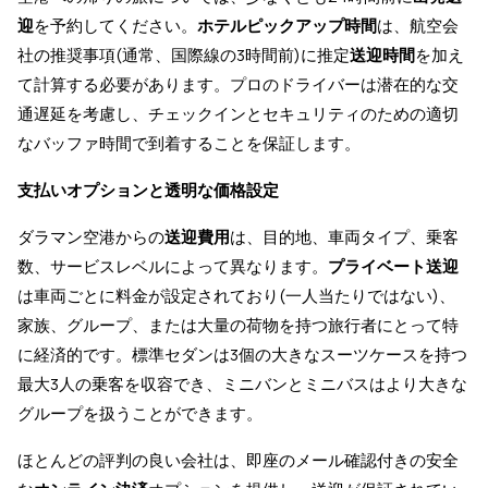
迎
を予約してください。
ホテルピックアップ時間
は、航空会
社の推奨事項(通常、国際線の3時間前)に推定
送迎時間
を加え
て計算する必要があります。プロのドライバーは潜在的な交
通遅延を考慮し、チェックインとセキュリティのための適切
なバッファ時間で到着することを保証します。
支払いオプションと透明な価格設定
ダラマン空港からの
送迎費用
は、目的地、車両タイプ、乗客
数、サービスレベルによって異なります。
プライベート送迎
は車両ごとに料金が設定されており(一人当たりではない)、
家族、グループ、または大量の荷物を持つ旅行者にとって特
に経済的です。標準セダンは3個の大きなスーツケースを持つ
最大3人の乗客を収容でき、ミニバンとミニバスはより大きな
グループを扱うことができます。
ほとんどの評判の良い会社は、即座のメール確認付きの安全