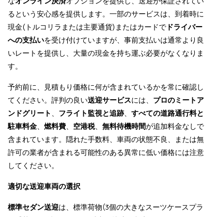
な
オンライン決済
オプションを提供し、送迎が保証されてい
るという安心感を提供します。一部のサービスは、到着時に
現金(トルコリラまたは主要通貨)またはカードで
ドライバー
への支払い
を受け付けていますが、事前支払いは通常より良
いレートを提供し、大量の現金を持ち運ぶ必要がなくなりま
す。
予約前に、見積もり価格に何が含まれているかを常に確認し
てください。評判の良い
送迎サービス
には、
プロのミートア
ンドグリート
、
フライト監視と追跡
、
すべての道路通行料と
駐車料金
、
燃料費
、
空港税
、
無料待機時間
が追加料金なしで
含まれています。隠れた手数料、車両の状態不良、または無
許可の業者が含まれる可能性のある異常に低い価格には注意
してください。
適切な送迎車両の選択
標準セダン送迎
は、標準荷物(3個の大きなスーツケースプラ