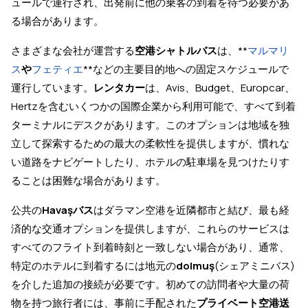
ュールで運行され、出発前に他の乗客の到着を待つ必要があ
る場合があります。
さまざまな会社が運営する
空港シャトルバス
は、**
マルマリ
ス
や
フェティエ
**などの主要目的地への固定スケジュールで
運行しています。
レンタカー
は、Avis、Budget、Europcar、
Hertzを含むいくつかの国際企業から利用可能で、すべて到着
ターミナルにデスクがあります。このオプションは地域を独
立して探索するための最大の柔軟性を提供しますが、慣れな
い道路をナビゲートしたり、ホテルの駐車場を見つけたりす
ることは困難な場合があります。
公共の
Havaşバス
はダラマン空港を近隣都市と結び、最も経
済的な交通オプションを提供しますが、これらのサービスは
すべてのフライト到着時刻と一致しない場合があり、通常、
特定のホテルに到着するには地元の
dolmuş
(シェアミニバス)
を介した追加の接続が必要です。初めての訪問者や大量の荷
物を持つ旅行者には、事前に手配された
プライベート空港送