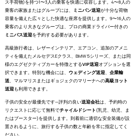
ス手荷物)を持つ1〜3人の乗客を快適に収容します。4〜8人の
乗客の家族またはグループには、
ミニバン送迎
が十分な荷物
容量を備えた広々とした快適な座席を提供します。9〜16人の
乗客のより大きなグループは、プロの商業ドライバー付きの
ミニバス送迎
を予約する必要があります。
高級旅行者は、レザーインテリア、エアコン、追加のアメニ
ティを備えたメルセデスEクラス、BMW 5シリーズ、または同
様のエグゼクティブカーを特徴とする
VIP送迎
オプションを選
択できます。特別な機会には、
ウェディング送迎
、
企業輸
送
、マルマリスまたはギョジェクのマリーナへの
高級ヨット
送迎
も利用できます。
子供の安全が最優先です—評判の良い
送迎会社
は、予約時の
リクエストに応じて無料で
チャイルドシート
(乳児、幼児、ま
たはブースター)を提供します。到着前に適切な安全装備が設
置されるように、旅行する子供の数と年齢を常に指定してく
ださい。