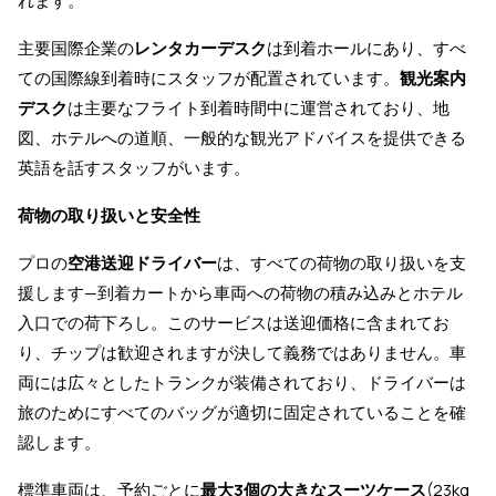
れます。
主要国際企業の
レンタカーデスク
は到着ホールにあり、すべ
ての国際線到着時にスタッフが配置されています。
観光案内
デスク
は主要なフライト到着時間中に運営されており、地
図、ホテルへの道順、一般的な観光アドバイスを提供できる
英語を話すスタッフがいます。
荷物の取り扱いと安全性
プロの
空港送迎ドライバー
は、すべての荷物の取り扱いを支
援します—到着カートから車両への荷物の積み込みとホテル
入口での荷下ろし。このサービスは送迎価格に含まれてお
り、チップは歓迎されますが決して義務ではありません。車
両には広々としたトランクが装備されており、ドライバーは
旅のためにすべてのバッグが適切に固定されていることを確
認します。
標準車両は、予約ごとに
最大3個の大きなスーツケース
(23kg