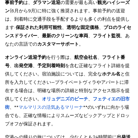
事前予約
は、
ダラマン送迎
の需要が最も高い
観光ハイシーズ
ン
(6月から9月)に特に強く推奨されます。事前予約の送迎
は、到着時に交通手段を手配するよりも多くの利点を提供し
ます:
保証された利用可能性
、
透明な固定価格
、
プロのライセ
ンスドライバー
、
最新のクリーンな車両
、
フライト監視
、あ
なたの言語での
カスタマーサポート
。
オンライン送迎予約
を行う際は、
航空会社名
、
フライト番
号
、
出発空港
、
予定到着時刻
を含む正確なフライト詳細を提
供してください。宿泊施設については、完全な
ホテル名
と住
所を入力してください—プライベートヴィラやアパートに滞
在する場合は、明確な場所の詳細と特別なアクセス指示を提
供してください。
オリュデニズのビーチ
、
フェティエの旧市
街
、**
マルマリスの活気あるマリーナ
**のいずれに向かう場
合でも、正確な情報によりスムーズなピックアップとドロッ
プオフが保証されます。
空港への帰りの旅については、少なくとも24時間前に
出発送