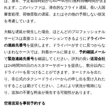
は、通常、予定着陸時刻から60〜90分の無料待機時間が含ま
れます。このバッファは、潜在的なフライト遅延、長い入国
審査処理、荷物受取の遅延、またはその他の予期しない状況
を考慮しています。
大幅な遅延が発生した場合、ほとんどのプロフェッショナル
サービスは直接コミュニケーションできるように
ドライバー
の連絡先番号
を提供します。ドライバーがすぐに見つからな
いまれなケースでは、到着ホールに留まり、
予約確認メール
で
緊急連絡先番号
を確認してください。評判の良い
送迎会社
は24時間365日のカスタマーサポートを提供し、数分以内に
ドライバーを見つけることができます。ターミナルを出た
り、非公式のタクシードライバーからの申し出を受け入れた
りすることは避けてください。これにより状況が複雑にな
り、追加の不要な料金が発生する可能性があります。
空港送迎を事前予約する