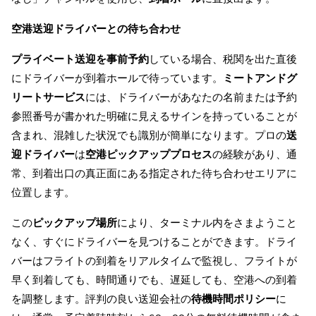
空港送迎ドライバーとの待ち合わせ
プライベート送迎を事前予約
している場合、税関を出た直後
にドライバーが到着ホールで待っています。
ミートアンドグ
リートサービス
には、ドライバーがあなたの名前または予約
参照番号が書かれた明確に見えるサインを持っていることが
含まれ、混雑した状況でも識別が簡単になります。プロの
送
迎ドライバー
は
空港ピックアッププロセス
の経験があり、通
常、到着出口の真正面にある指定された待ち合わせエリアに
位置します。
この
ピックアップ場所
により、ターミナル内をさまようこと
なく、すぐにドライバーを見つけることができます。ドライ
バーはフライトの到着をリアルタイムで監視し、フライトが
早く到着しても、時間通りでも、遅延しても、空港への到着
を調整します。評判の良い送迎会社の
待機時間ポリシー
に