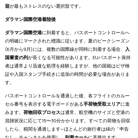
迎
が最もストレスのない選択肢です。
ダラマン国際空港着陸後
ダラマン国際空港
に到着すると、パスポートコントロールへ
の明確にマークされた標識に従います。夏のピークシーズン
(6月から9月)には、複数の国際線が同時に到着する場合、
入
国審査の列
が長くなる可能性があります。EUパスポート保持
者は通常より迅速な処理を経験しますが、他の国籍はビザ検
証や入国スタンプ手続きに追加の時間が必要な場合がありま
す。
パスポートコントロールを通過した後、各フライトのカルー
セル番号を表示する電子ボードがある
手荷物受取エリア
に進
みます。
荷物回収プロセス
は通常、航空機のサイズと空港の
混雑状況に応じて15〜30分かかります。すべての荷物を回収
したら、税関を通過します—ほとんどの旅行者は緑の「申告
なし」チャンネルを使用し、
到着ホール
に直接出ます。