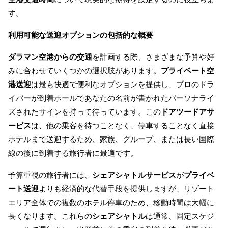
す。
利用可能な送迎オプションの包括的な概要
ダラマン空港からの交通
を計画する際、さまざまな予算や好
みに合わせていくつかの選択肢があります。
プライベート空
港送迎
は最も快適で便利なオプションを提供し、プロのドラ
イバーが到着ホールであなたの名前が書かれたパーソナライ
ズされたサインを持って待っています。この
ドアツードアサ
ービス
は、他の乗客を待つことなく、停車することなく直接
ホテルまで送迎するため、家族、グループ、または長い国際
線の後に到着する旅行者に最適です。
予算重視の旅行者には、
シェアシャトルサービス
が
プライベ
ート送迎
よりも経済的な代替手段を提供しますが、リゾート
エリア全体での複数のホテル停車のため、移動時間は大幅に
長くなります。これらの
シェアシャトル
は通常、固定スケジ