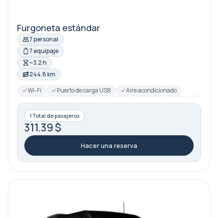
Furgoneta estándar
7 personal
7 equipaje
~3.2 h
244.8 km
Wi-Fi
Puerto de carga USB
Aire acondicionado
1 Total de pasajeros
311.39 $
Hacer una reserva