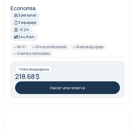
Economía
3 personal
3 equipaje
~3.2 h
244.8 km
Wi-Fi
Aire acondicionado
Área de equipaje
Asientos reclinables
1 Total de pasajeros
218.68 $
Hacer una reserva