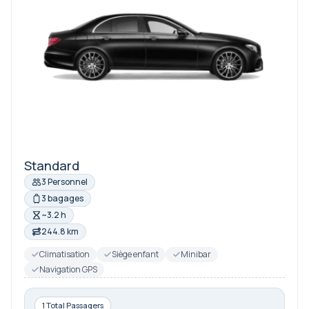
Standard
3 Personnel
3 bagages
~3.2 h
244.8 km
Climatisation
Siège enfant
Minibar
Navigation GPS
1 Total Passagers