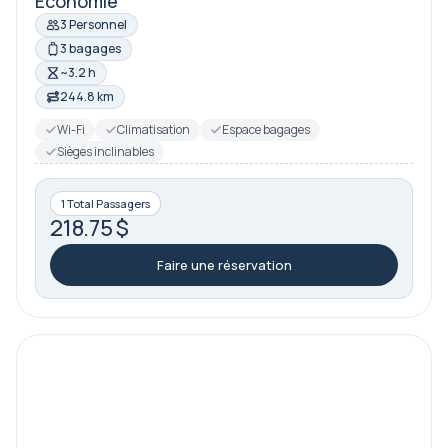
Économie
3 Personnel
3 bagages
~3.2 h
244.8 km
Wi-Fi
Climatisation
Espace bagages
Sièges inclinables
1 Total Passagers
218.75 $
Faire une réservation