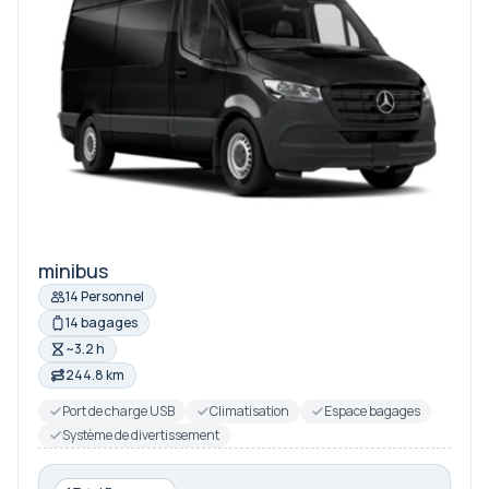
minibus
14 Personnel
14 bagages
~3.2 h
244.8 km
Port de charge USB
Climatisation
Espace bagages
Système de divertissement