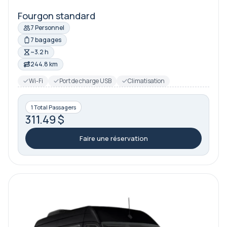
Fourgon standard
7 Personnel
7 bagages
~3.2 h
244.8 km
Wi-Fi
Port de charge USB
Climatisation
1 Total Passagers
311.49 $
Faire une réservation