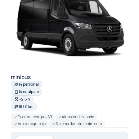
minibús
14 personal
14 equipaje
~2.6 h
187.0 km
Puerto de carga USB
Aire acondicionado
Área de equipaje
Sistema de entretenimiento