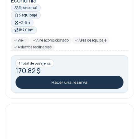
Economía
3 personal
3 equipaje
~2.6 h
187.0 km
Wi-Fi
Aire acondicionado
Área de equipaje
Asientos reclinables
1 Total de pasajeros
170.82 $
Hacer una reserva