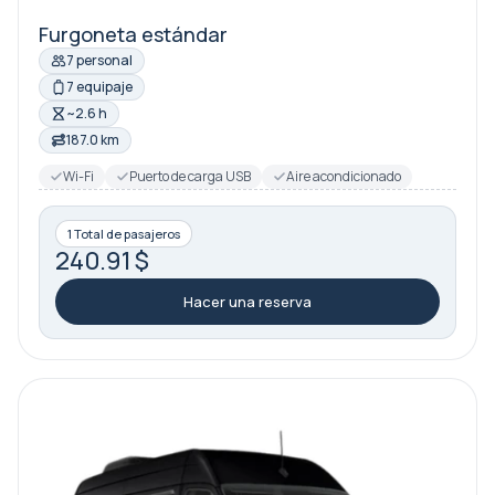
Furgoneta estándar
7 personal
7 equipaje
~2.6 h
187.0 km
Wi-Fi
Puerto de carga USB
Aire acondicionado
1 Total de pasajeros
240.91 $
Hacer una reserva