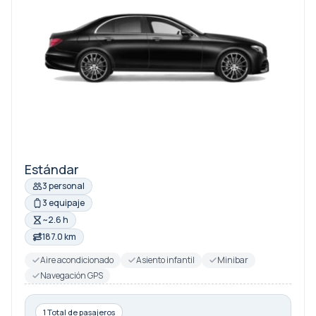
Estándar
3 personal
3 equipaje
~2.6 h
187.0 km
Aire acondicionado
Asiento infantil
Minibar
Navegación GPS
1 Total de pasajeros