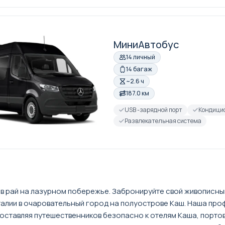
МиниАвтобус
14 личный
14 багаж
~2.6 ч
187.0 км
USB -зарядной порт
Кондици
Развлекательная система
 в рай на лазурном побережье. Забронируйте свой живописны
алии в очаровательный город на полуострове Каш. Наша пр
ставляя путешественников безопасно к отелям Каша, портов