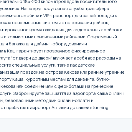
изительно 185-200 километров вдоль восхитительного
х условиях. Наша круглосуточная служба трансфера
миум-автомобили и VIP-транспорт для вашей поездки к
ключая современные системы отслеживания рейсов,
рантированное время ожидания для задержанных рейсов и
рин и холмистыми пенсионными районами. Современный
 для багажа для дайвинг-оборудования и
и в Каш гарантирует прозрачное фиксированное
га "от двери до двери" включает в себя все расходы на
сите специальные услуги, такие как детские
анизация поездок на острова Кекова или ранние утренние
порту Каша, курортным местам для дайвинга, бутик-
 Кекова или соединениям с фериботами на греческие
луги. Забронируйте ваш шаттл из аэропорта Каша онлайн
ы, безопасными методами онлайн-оплаты и
 прибытия в аэропорт Анталии до вашей stunning