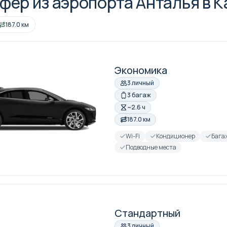
фер из аэропорта Анталья в 
187.0 км
Экономика
3 личный
3 багаж
~2.6 ч
187.0 км
Wi-Fi
Кондиционер
Бага
Подводные места
Стандартный
3 личный