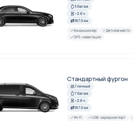
3 багаж
~2.6 ч
187.0 км
Кондиционер
Детское место
GPS -навигация
Стандартный фургон
7 личный
7 багаж
~2.6 ч
187.0 км
Wi-Fi
USB -зарядной порт