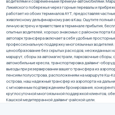
водителями и современными премиум-автомобилями. Маршр
Ликийского побережья через горные перевалы и прибрежн
работает из обоих терминалов AYT, предоставляя частные
живописному дельфинарному раю в Каш. Ощутите полный с
личную встречу и приветствие в терминале прибытия, бес
опытных водителей, хорошо знакомых с районом порта К
автопарк трансфера включает в себя удобные просторные
профессиональную поддержку многоязычных водителей. 
ценообразование без скрытых расходов, неожиданных надб
маршрут, сборы за автомагистрали, парковочные сборы, о
автомобильные кресла, транспортировка дайвинг-оборудо
выезды при резервировании вашего трансфера из аэропорта
пенсиям полуострова, расположениям на маршруте Кш-Каш
острова, наш надежный трансфер из аэропорта на дальни
с мгновенным подтверждением бронирования, конкуренто
круглосуточной многоязычной поддержкой клиентов, обес
Кашской медитерранной дайвинг-райской цели.