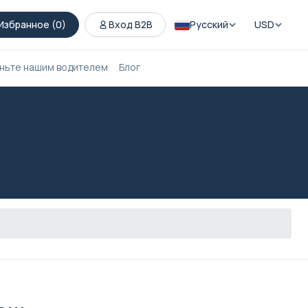
Избранное (
0
)
Вход B2B
Русский
USD
ньте нашим водителем
Блог