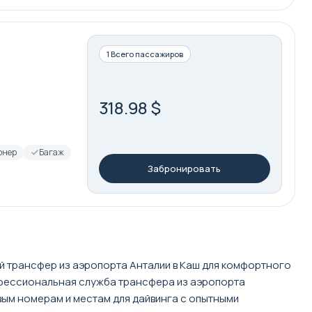
1 Всего пассажиров
318.98 $
онер
Багаж
Забронировать
й трансфер из аэропорта Анталии в Каш для комфортного
офессиональная служба трансфера из аэропорта
ым номерам и местам для дайвинга с опытными