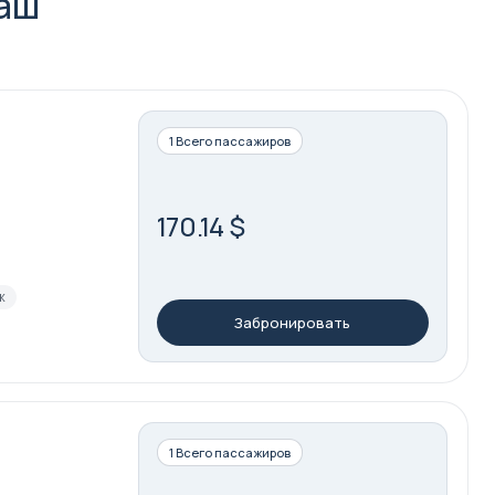
Каш
1 Всего пассажиров
170.14 $
ж
Забронировать
1 Всего пассажиров