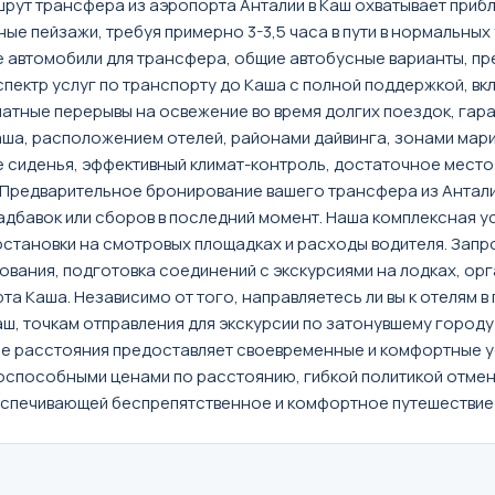
ут трансфера из аэропорта Анталии в Каш охватывает прибл
ые пейзажи, требуя примерно 3-3,5 часа в пути в нормальны
 автомобили для трансфера, общие автобусные варианты, пре
пектр услуг по транспорту до Каша с полной поддержкой, в
платные перерывы на освежение во время долгих поездок, га
аша, расположением отелей, районами дайвинга, зонами ма
 сиденья, эффективный климат-контроль, достаточное место
Предварительное бронирование вашего трансфера из Антали
авок или сборов в последний момент. Наша комплексная услу
становки на смотровых площадках и расходы водителя. Запро
вания, подготовка соединений с экскурсиями на лодках, орг
 Каша. Независимо от того, направляетесь ли вы к отелям в 
, точкам отправления для экскурсии по затонувшему городу
е расстояния предоставляет своевременные и комфортные ус
способными ценами по расстоянию, гибкой политикой отмен
печивающей беспрепятственное и комфортное путешествие от