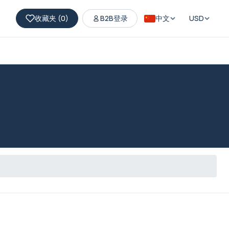
收藏夹 (
0
)
B2B登录
中文
USD