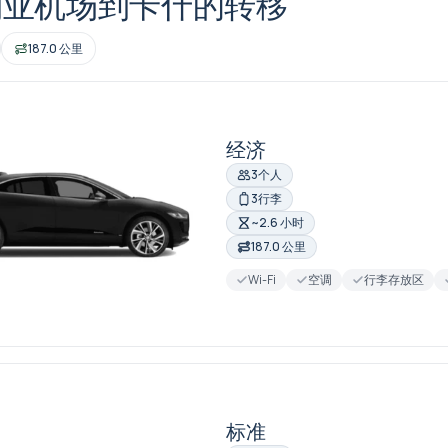
利亚机场到卡什的转移
187.0 公里
经济
3个人
3行李
~2.6 小时
187.0 公里
Wi-Fi
空调
行李存放区
标准