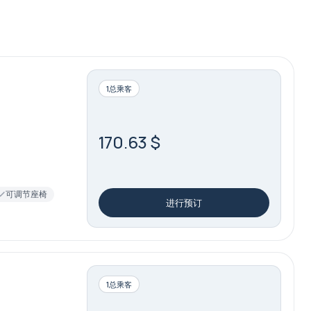
1总乘客
170.63 $
可调节座椅
进行预订
1总乘客