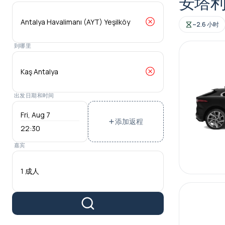
安塔
~2.6 小时
到哪里
出发日期和时间
添加返程
22:30
嘉宾
1 成人