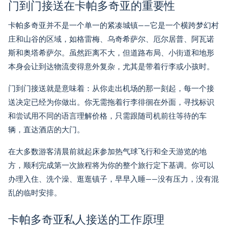
门到门接送在卡帕多奇亚的重要性
卡帕多奇亚并不是一个单一的紧凑城镇——它是一个横跨梦幻村
庄和山谷的区域，如格雷梅、乌奇希萨尔、厄尔居普、阿瓦诺
斯和奥塔希萨尔。虽然距离不大，但道路布局、小街道和地形
本身会让到达物流变得意外复杂，尤其是带着行李或小孩时。
门到门接送就是意味着：从你走出机场的那一刻起，每一个接
送决定已经为你做出。你无需拖着行李徘徊在外面，寻找标识
和尝试用不同的语言理解价格，只需跟随司机前往等待的车
辆，直达酒店的大门。
在大多数游客清晨前就起床参加热气球飞行和全天游览的地
方，顺利完成第一次旅程将为你的整个旅行定下基调。你可以
办理入住、洗个澡、逛逛镇子，早早入睡——没有压力，没有混
乱的临时安排。
卡帕多奇亚私人接送的工作原理