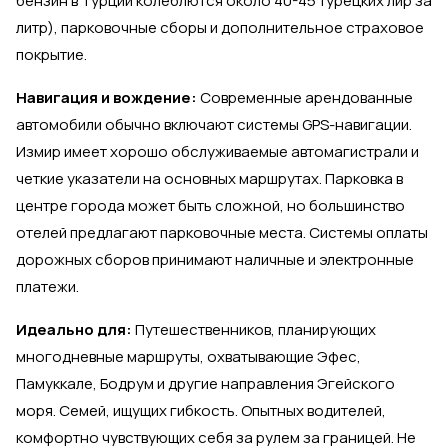
бензин в Турции колеблются около 40-45 турецких лир за
литр), парковочные сборы и дополнительное страховое
покрытие.
Навигация и вождение:
Современные арендованные
автомобили обычно включают системы GPS-навигации.
Измир имеет хорошо обслуживаемые автомагистрали и
четкие указатели на основных маршрутах. Парковка в
центре города может быть сложной, но большинство
отелей предлагают парковочные места. Системы оплаты
дорожных сборов принимают наличные и электронные
платежи.
Идеально для:
Путешественников, планирующих
многодневные маршруты, охватывающие Эфес,
Памуккале, Бодрум и другие направления Эгейского
моря. Семей, ищущих гибкость. Опытных водителей,
комфортно чувствующих себя за рулем за границей. Не