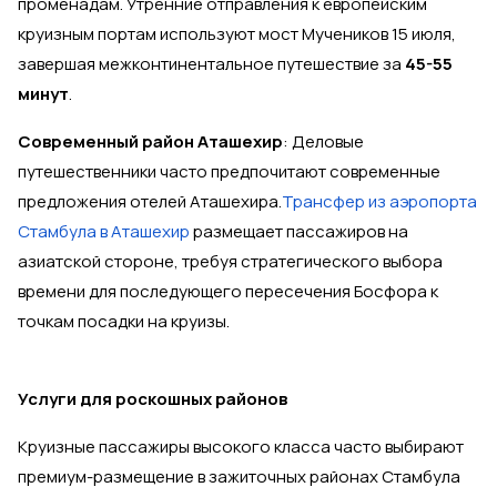
променадам. Утренние отправления к европейским
круизным портам используют мост Мучеников 15 июля,
завершая межконтинентальное путешествие за
45-55
минут
.
Современный район Аташехир
: Деловые
путешественники часто предпочитают современные
предложения отелей Аташехира.
Трансфер из аэропорта
Стамбула в Аташехир
размещает пассажиров на
азиатской стороне, требуя стратегического выбора
времени для последующего пересечения Босфора к
точкам посадки на круизы.
Услуги для роскошных районов
Круизные пассажиры высокого класса часто выбирают
премиум-размещение в зажиточных районах Стамбула