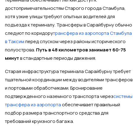
достопримечательностям Старого города Стамбула,
хотя узкие улицы требуют опытных водителей для
подъезда к терминалу. Трансферы в Сарайбурну обычно
следуют по коридору
трансфера из аэропорта Стамбула
в Таксим
перед спуском через районы исторического
полуострова.
Путь в 48 километров занимает 60-75
минут
в стандартные периоды движения.
Старая инфраструктура терминала Сарайбурну требует
тщательной координации между водителями трансферов
и портовыми обработчиками. Бронирование
подтвержденного наземного транспорта через
системы
трансфера из аэропорта
обеспечивает правильный
подбор размера транспортного средства для
требований круизного багажа.