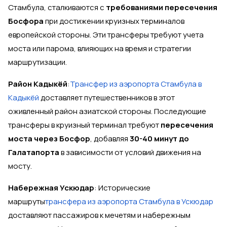
Стамбула, сталкиваются с
требованиями пересечения
Босфора
при достижении круизных терминалов
европейской стороны. Эти трансферы требуют учета
моста или парома, влияющих на время и стратегии
маршрутизации.
Район Кадыкёй
:
Трансфер из аэропорта Стамбула в
Кадыкёй
доставляет путешественников в этот
оживленный район азиатской стороны. Последующие
трансферы в круизный терминал требуют
пересечения
моста через Босфор
, добавляя
30-40 минут до
Галатапорта
в зависимости от условий движения на
мосту.
Набережная Ускюдар
: Исторические
маршруты
трансфера из аэропорта Стамбула в Ускюдар
доставляют пассажиров к мечетям и набережным