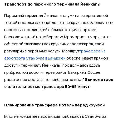
Транспорт до паромного терминала Йеникапы
Паромный терминал Йеникапы служит альтернативной
точкой посадки для определенных круизных маршрутов и
паромных соединений с близлежащими портами.
Расположенный на побережье Мраморного моря, этот
объект обслуживает как круизных пассажиров, так и
регулярные паромные услуги. Маршрут
трансфера из
аэропорта Стамбула в Бакыркёй
обеспечивает прямой
доступ к терминалу Йеникапы, продолжаясь вдоль
прибрежной дороги через район Бакыркёй. Общее
расстояние составляет приблизительно
45 километров
с длительностью трансфера 50-65 минут
.
Планирование трансфера в отель перед круизом
Многие круизные пассажиры прибывают в Стамбул за