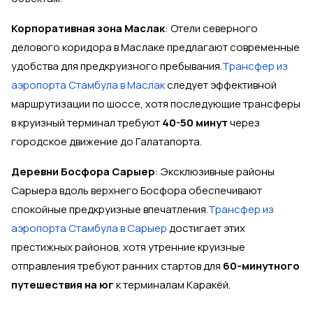
Корпоративная зона Маслак
: Отели северного
делового коридора в Маслаке предлагают современные
удобства для предкруизного пребывания.
Трансфер из
аэропорта Стамбула в Маслак
следует эффективной
маршрутизации по шоссе, хотя последующие трансферы
в круизный терминал требуют
40-50 минут
через
городское движение до Галатапорта.
Деревни Босфора Сарыер
: Эксклюзивные районы
Сарыера вдоль верхнего Босфора обеспечивают
спокойные предкруизные впечатления.
Трансфер из
аэропорта Стамбула в Сарыер
достигает этих
престижных районов, хотя утренние круизные
отправления требуют ранних стартов для
60-минутного
путешествия на юг
к терминалам Каракёй.