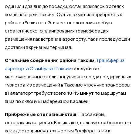
один или два дня до посадки, останавливаясь в отелях
возле площади Таксим, Султанахмет или прибрежных
районов Бешикташ. Эти местоположения требуют
стратегического планирования трансфера для
размещения как встречи в аэропорту, так и последующей
доставки в круизный терминал.
Отельные соединения района Таксим
:
Трансфер из
аэропорта Стамбула в Таксим
обслуживает
многочисленные отели, популярные среди предкруизных
туристов. Из размещений в Таксиме утренние трансферы
в Галатапорт требуют всего
10-15 минут
по маршрутам
вниз по склону к набережной Каракёй.
Прибрежные отели Бешикташ
: Пассажиры,
останавливающиеся в Бешикташе, пользуются близостью
как к достопримечательностям Босфора, так и к