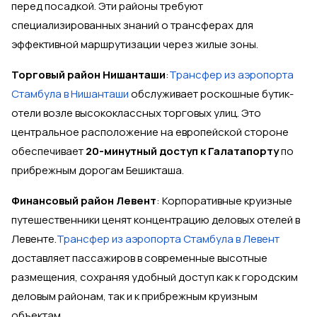
перед посадкой. Эти районы требуют
специализированных знаний о трансферах для
эффективной маршрутизации через жилые зоны.
Торговый район Нишанташи
:
Трансфер из аэропорта
Стамбула в Нишанташи
обслуживает роскошные бутик-
отели возле высококлассных торговых улиц. Это
центральное расположение на европейской стороне
обеспечивает
20-минутный доступ к Галатапорту
по
прибрежным дорогам Бешикташа.
Финансовый район Левент
: Корпоративные круизные
путешественники ценят концентрацию деловых отелей в
Левенте.
Трансфер из аэропорта Стамбула в Левент
доставляет пассажиров в современные высотные
размещения, сохраняя удобный доступ как к городским
деловым районам, так и к прибрежным круизным
объектам.