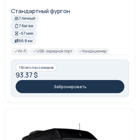
Стандартный фургон
7 личный
7 багаж
~57 мин
66.8 км
Wi-Fi
USB -зарядной порт
Кондиционер
1 Всего пассажиров
93.37 $
Забронировать