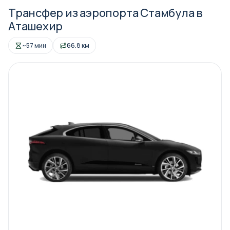
Трансфер из аэропорта Стамбула в
Аташехир
~57 мин
66.8 км