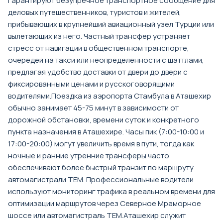
гарантируют безупречное транспортное сообщение для
деловых путешественников, туристов и жителей,
прибывающих в крупнейший авиационный узел Турции или
вылетающих из него. Частный трансфер устраняет
стресс от навигации в общественном транспорте,
очередей на такси или неопределенности с шаттлами,
предлагая удобство доставки от двери до двери с
фиксированными ценами и русскоговорящими
водителями.Поездка из аэропорта Стамбула в Аташехир
обычно занимает 45-75 минут в зависимости от
дорожной обстановки, времени суток и конкретного
пункта назначения в Аташехире. Часы пик (7:00-10:00 и
17:00-20:00) могут увеличить время в пути, тогда как
ночные и ранние утренние трансферы часто
обеспечивают более быстрый транзит по маршруту
автомагистрали TEM. Профессиональные водители
используют мониторинг трафика в реальном времени для
оптимизации маршрутов через Северное Мраморное
шоссе или автомагистраль TEM.Аташехир служит