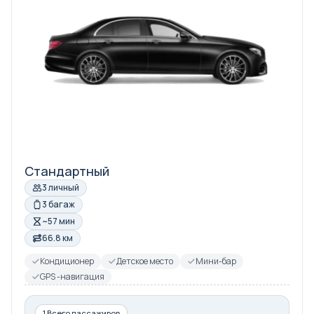
Стандартный
3 личный
3 багаж
~57 мин
66.8 км
Кондиционер
Детское место
Мини-бар
GPS -навигация
1 Всего пассажиров