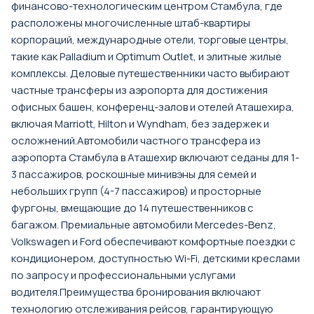
финансово-технологическим центром Стамбула, где
расположены многочисленные штаб-квартиры
корпораций, международные отели, торговые центры,
такие как Palladium и Optimum Outlet, и элитные жилые
комплексы. Деловые путешественники часто выбирают
частные трансферы из аэропорта для достижения
офисных башен, конференц-залов и отелей Аташехира,
включая Marriott, Hilton и Wyndham, без задержек и
осложнений.Автомобили частного трансфера из
аэропорта Стамбула в Аташехир включают седаны для 1-
3 пассажиров, роскошные минивэны для семей и
небольших групп (4-7 пассажиров) и просторные
фургоны, вмещающие до 14 путешественников с
багажом. Премиальные автомобили Mercedes-Benz,
Volkswagen и Ford обеспечивают комфортные поездки с
кондиционером, доступностью Wi-Fi, детскими креслами
по запросу и профессиональными услугами
водителя.Преимущества бронирования включают
технологию отслеживания рейсов, гарантирующую