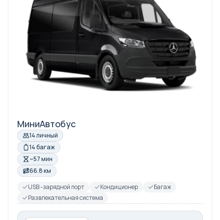
МиниАвтобус
14 личный
14 багаж
~57 мин
66.8 км
USB -зарядной порт
Кондиционер
Багаж
Развлекательная система