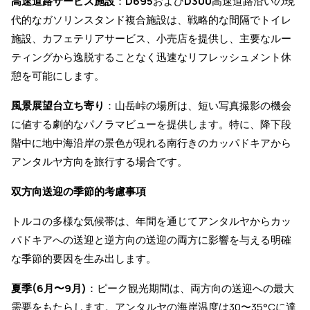
高速道路サービス施設
：
D695
および
D300
高速道路沿いの現
代的なガソリンスタンド複合施設は、戦略的な間隔でトイレ
施設、カフェテリアサービス、小売店を提供し、主要なルー
ティングから逸脱することなく迅速なリフレッシュメント休
憩を可能にします。
風景展望台立ち寄り
：山岳峠の場所は、短い写真撮影の機会
に値する劇的なパノラマビューを提供します。特に、降下段
階中に地中海沿岸の景色が現れる南行きのカッパドキアから
アンタルヤ方向を旅行する場合です。
双方向送迎の季節的考慮事項
トルコの多様な気候帯は、年間を通じてアンタルヤからカッ
パドキアへの送迎と逆方向の送迎の両方に影響を与える明確
な季節的要因を生み出します。
夏季(6月〜9月)
：ピーク観光期間は、両方向の送迎への最大
需要をもたらします。アンタルヤの海岸温度は30〜35°Cに達