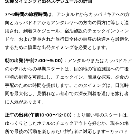
送迎タイミングと出発スケジュールの計画
7〜8時間の旅程時間
は、アンタルヤからカッパドキアへの方
向とカッパドキアからアンタルヤへの方向の両方に等しく適
用され、到着スケジュール、宿泊施設のチェックインウィン
ドウ、および延長された旅行日全体の乗客の快適さを最適化
するために慎重な出発タイミングを必要とします。
朝の出発(午前7:00〜9:00)
：アンタルヤまたはカッパドキア
のホテルからの早期スタートは、目的地の宿泊施設への午後
中頃の到着を可能にし、チェックイン、簡単な探索、夕食の
手配のための時間を提供します。このタイミングは、日光時
間を最大化し、見慣れない都市での深夜到着を避ける旅行者
に人気があります。
正午の出発(午前10:00〜12:00)
：より遅い朝のスタートは、
ゆっくりとしたホテルのチェックアウトを好むか、現在の場
所で最後の活動を楽しみたい旅行者に対応します—カッパド