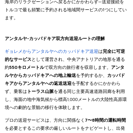
海岸のリラクゼーションへ戻るかにかかわらず—送迎接続を
トルコで最も頻繁に予約される地域間サービスの1つにしてい
ます。
アンタルヤ-カッパドキア双方向送迎ルートの理解
ギョレメからアンタルヤへのカッパドキア送迎
は
完全に可逆
的なサービス
として運営され、中央アナトリアの地形を通る
約
550キロメートル
で双方向の旅行者を収容します。
アンタ
ルヤからカッパドキアへの地上輸送
を予約するか、
カッパド
キアからアンタルヤへの返送送迎
を手配するかにかかわら
ず、乗客は
トーラス山脈
を通る同じ主要高速道路回廊を利用
し、海面の地中海気候から標高1,000メートルの大陸性高原環
境への劇的な景観の移行を体験します。
プロの送迎サービスは、方向に関係なく
7〜8時間の運転時間
を必要とするこの要求の厳しいルートをナビゲートし、出発