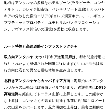
地点はアンタルヤの多様なホテルゾーン(ララビーチ、コンヤ
アルトゥ、カレイチ旧市街、ベレキリゾート回廊)とカッパド
キアの分散した宿泊エリア(ギョレメ洞窟ホテル、ユルギュッ
プブティックプロパティ、ユチヒサルパノラマロケーショ
ン、アヴァノス川沿いの環境)を柔軟に収容します。
ルート特性と高速道路インフラストラクチャ
双方向アンタルヤ-カッパドキア送迎回廊
は、都市間旅行用に
設計されたよく整備された国道に従いますが、山岳地形は旅
行方向に応じて異なる運転体験を生み出します。
北行きアンタルヤからカッパドキア方向
：海岸沿いのアンタ
ルヤからの出発はほぼ海面レベルで始まり、送迎車両は
D695
高速道路
を経由してトーラス山脈に上昇します。この緩やか
な上昇は、コンヤ近くの高原に到達する前に約150キロメート
ルの山道をカバーします。風光明媚な上昇は、乗客に劇的な