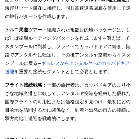
海岸リゾート滞在に接続し、同じ高速道路回廊を使用して逆
の旅行パターンを作成します。
トルコ周遊ツアー
：組織された複数目的地パッケージは、し
ばしば循環ルーティングパターンを作成します—例えば、イ
スタンブールに到着し、フライトでカッパドキアに続き、陸
路でアンタルヤに転送し、その後アンタルヤ空港からイスタ
ンブールに戻る—
ギョレメからアンタルヤへのカッパドキア
送迎
を重要な接続セグメントとして必要とします。
フライト接続戦略
：一部の旅行者は、カッパドキアのより小
さな地域空港と比較して、アンタルヤ空港を経由した優れた
国際フライトの可用性または価格設定を見つけ、最初にどの
目的地を訪問するかに関係なく、到着と出発の両方の接続に
双方向地上送迎を戦略的にします。