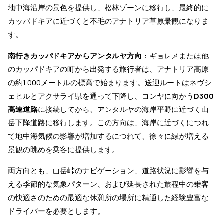
地中海沿岸の景色を提供し、松林ゾーンに移行し、最終的に
カッパドキアに近づくと不毛のアナトリア草原景観になりま
す。
南行きカッパドキアからアンタルヤ方向
：ギョレメまたは他
のカッパドキアの町から出発する旅行者は、アナトリア高原
の約1,000メートルの標高で始まります。送迎ルートはネヴシ
ェヒルとアクサライ県を通って下降し、コンヤに向かう
D300
高速道路
に接続してから、アンタルヤの海岸平野に近づく山
岳下降道路に移行します。この方向は、海岸に近づくにつれ
て地中海気候の影響が増加するにつれて、徐々に緑が増える
景観の眺めを乗客に提供します。
両方向とも、山岳峠のナビゲーション、道路状況に影響を与
える季節的な気象パターン、および延長された旅程中の乗客
の快適さのための最適な休憩所の場所に精通した経験豊富な
ドライバーを必要とします。