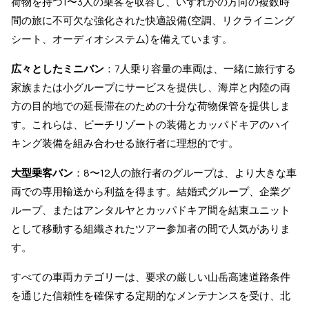
荷物を持つ1〜3人の乗客を収容し、いずれかの方向の複数時
間の旅に不可欠な強化された快適設備(空調、リクライニング
シート、オーディオシステム)を備えています。
広々としたミニバン
：7人乗り容量の車両は、一緒に旅行する
家族または小グループにサービスを提供し、海岸と内陸の両
方の目的地での延長滞在のための十分な荷物保管を提供しま
す。これらは、ビーチリゾートの装備とカッパドキアのハイ
キング装備を組み合わせる旅行者に理想的です。
大型乗客バン
：8〜12人の旅行者のグループは、より大きな車
両での専用輸送から利益を得ます。結婚式グループ、企業グ
ループ、またはアンタルヤとカッパドキア間を結束ユニット
として移動する組織されたツアー参加者の間で人気がありま
す。
すべての車両カテゴリーは、要求の厳しい山岳高速道路条件
を通じた信頼性を確保する定期的なメンテナンスを受け、北