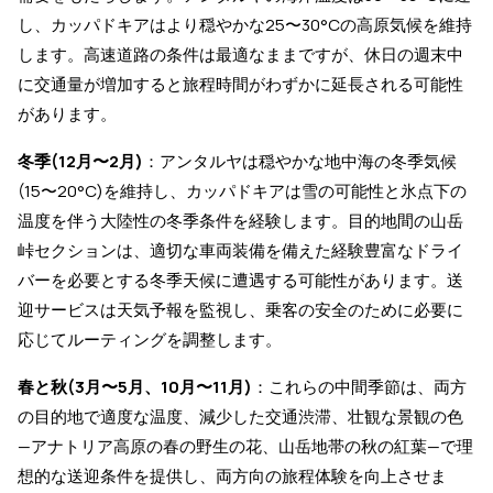
し、カッパドキアはより穏やかな25〜30°Cの高原気候を維持
します。高速道路の条件は最適なままですが、休日の週末中
に交通量が増加すると旅程時間がわずかに延長される可能性
があります。
冬季(12月〜2月)
：アンタルヤは穏やかな地中海の冬季気候
(15〜20°C)を維持し、カッパドキアは雪の可能性と氷点下の
温度を伴う大陸性の冬季条件を経験します。目的地間の山岳
峠セクションは、適切な車両装備を備えた経験豊富なドライ
バーを必要とする冬季天候に遭遇する可能性があります。送
迎サービスは天気予報を監視し、乗客の安全のために必要に
応じてルーティングを調整します。
春と秋(3月〜5月、10月〜11月)
：これらの中間季節は、両方
の目的地で適度な温度、減少した交通渋滞、壮観な景観の色
—アナトリア高原の春の野生の花、山岳地帯の秋の紅葉—で理
想的な送迎条件を提供し、両方向の旅程体験を向上させま