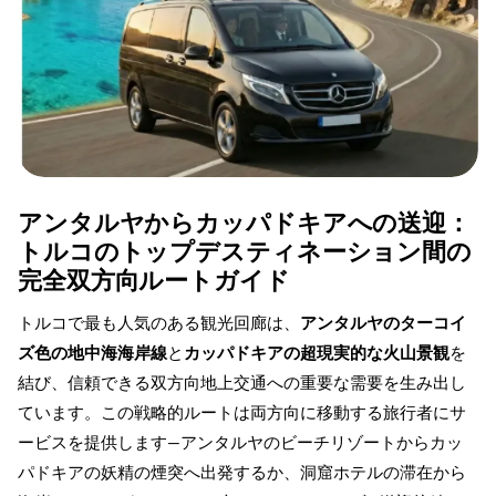
アンタルヤからカッパドキアへの送迎：
トルコのトップデスティネーション間の
完全双方向ルートガイド
トルコで最も人気のある観光回廊は、
アンタルヤのターコイ
ズ色の地中海海岸線
と
カッパドキアの超現実的な火山景観
を
結び、信頼できる双方向地上交通への重要な需要を生み出し
ています。この戦略的ルートは両方向に移動する旅行者にサ
ービスを提供します—アンタルヤのビーチリゾートからカッ
パドキアの妖精の煙突へ出発するか、洞窟ホテルの滞在から