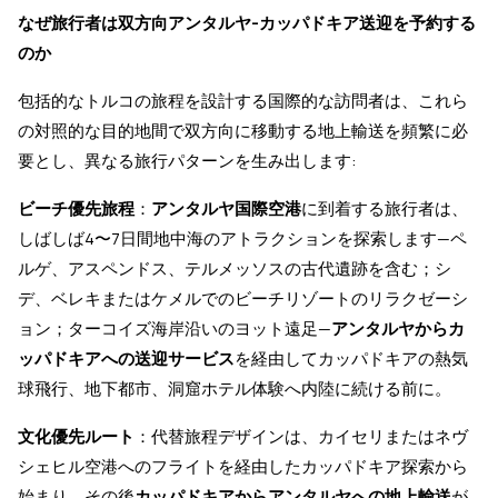
なぜ旅行者は双方向アンタルヤ-カッパドキア送迎を予約する
のか
包括的なトルコの旅程を設計する国際的な訪問者は、これら
の対照的な目的地間で双方向に移動する地上輸送を頻繁に必
要とし、異なる旅行パターンを生み出します:
ビーチ優先旅程
：
アンタルヤ国際空港
に到着する旅行者は、
しばしば4〜7日間地中海のアトラクションを探索します—ペ
ルゲ、アスペンドス、テルメッソスの古代遺跡を含む；シ
デ、ベレキまたはケメルでのビーチリゾートのリラクゼーシ
ョン；ターコイズ海岸沿いのヨット遠足—
アンタルヤからカ
ッパドキアへの送迎サービス
を経由してカッパドキアの熱気
球飛行、地下都市、洞窟ホテル体験へ内陸に続ける前に。
文化優先ルート
：代替旅程デザインは、カイセリまたはネヴ
シェヒル空港へのフライトを経由したカッパドキア探索から
始まり、その後
カッパドキアからアンタルヤへの地上輸送
が