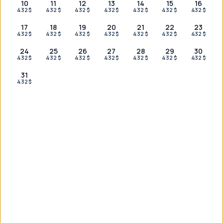
10
11
12
13
14
15
16
432 $
432 $
432 $
432 $
432 $
432 $
432 $
17
18
19
20
21
22
23
432 $
432 $
432 $
432 $
432 $
432 $
432 $
当社のパートナー
24
25
26
27
28
29
30
432 $
432 $
432 $
432 $
432 $
432 $
432 $
31
432 $
お探しのものが見つかりませんでした
か？
お客様に合わせたプランのご相談は、WhatsAppでお気軽に
どうぞ。24時間365日対応いたします。