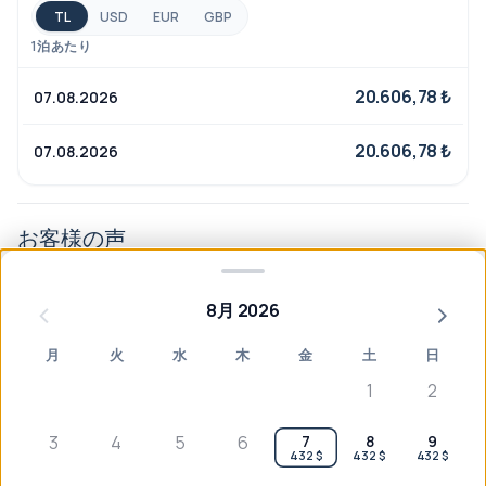
こにいるかに関わらず、ヴェルモラ・ヘイブンはパーソ
TL
USD
EUR
GBP
ナライズされたサービス、地域にインスパイアされた料
1泊あたり
理、そして「家のようで、でもより良い」と感じさせる
20.606,78 ₺
07.08.2026
雰囲気をご提供します。
20.606,78 ₺
07.08.2026
お客様の声
8月 2026
まだレビューはありません
月
火
水
木
金
土
日
1
2
3
4
5
6
7
8
9
432 $
432 $
432 $