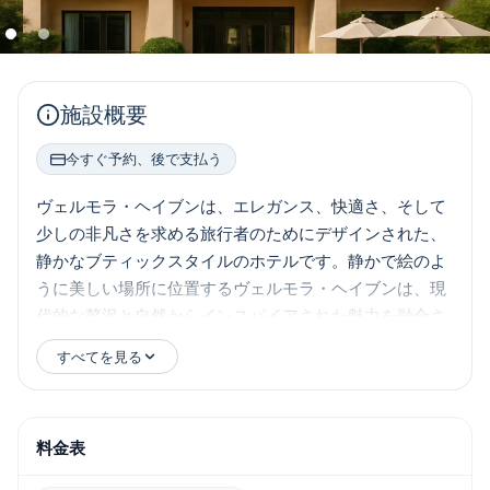
施設概要
今すぐ予約、後で支払う
ヴェルモラ・ヘイブンは、エレガンス、快適さ、そして
少しの非凡さを求める旅行者のためにデザインされた、
静かなブティックスタイルのホテルです。静かで絵のよ
うに美しい場所に位置するヴェルモラ・ヘイブンは、現
代的な贅沢と自然からインスパイアされた魅力を融合さ
せています。広々としたアートフルにデザインされたス
すべてを見る
イート、緑豊かな中庭庭園、そしてパノラマビューのル
ーフトップラウンジまで、すべてのディテールが静かな
逃避を提供するためにキュレーションされています。 ロ
料金表
マンティックなリトリート、ウェルネス重視のゲッタウ
ェイ、またはスタイルを持って周囲を探索するためにこ