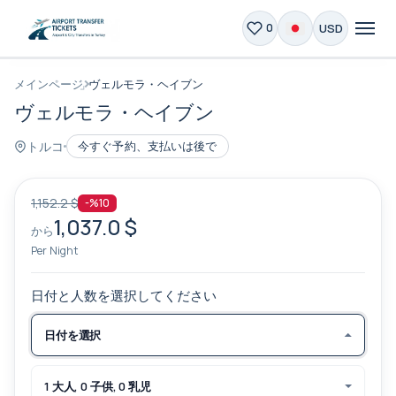
USD
0
メインページ
ヴェルモラ・ヘイブン
ヴェルモラ・ヘイブン
トルコ
今すぐ予約、支払いは後で
1,152.2 $
-%10
1,037.0 $
から
Per Night
日付と人数を選択してください
日付を選択
1 大人, 0 子供, 0 乳児