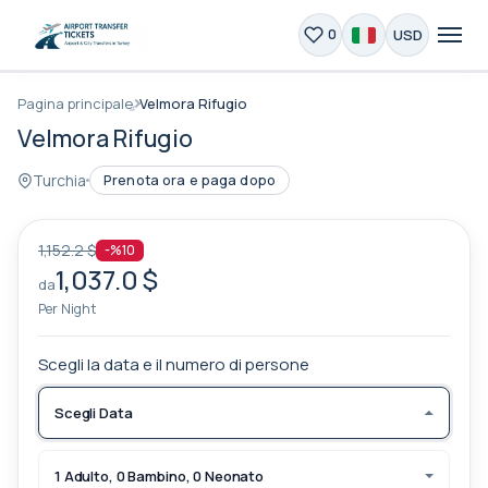
USD
0
Pagina principale
Velmora Rifugio
Velmora Rifugio
Turchia
Prenota ora e paga dopo
1,152.2 $
-%10
1,037.0 $
da
Per Night
Scegli la data e il numero di persone
Scegli Data
1 Adulto, 0 Bambino, 0 Neonato