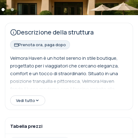
Descrizione della struttura
Prenota ora, paga dopo
Velmora Haven è un hotel sereno in stile boutique,
progettato per i viaggiatori che cercano eleganza,
comfort e un tocco di straordinario. Situato in una
posizione tranquilla e pittoresca, Velmora Haven
fonde il lusso moderno con il fascino ispirato alla
natura. Dalle sue suite spaziose e artisticamente
Vedi tutto
progettate ai suoi lussureggianti giardini cortile e al
lounge sul tetto con vista panoramica, ogni dettaglio
è curato per offrire una fuga tranquilla. Che tu sia qui
Tabella prezzi
per una fuga romantica, una vacanza incentrata sul
benessere o semplicemente per esplorare i dintorni