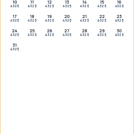
10
11
12
13
14
15
16
432 $
432 $
432 $
432 $
432 $
432 $
432 $
17
18
19
20
21
22
23
432 $
432 $
432 $
432 $
432 $
432 $
432 $
I NOSTRI PARTNER
24
25
26
27
28
29
30
432 $
432 $
432 $
432 $
432 $
432 $
432 $
31
432 $
Non hai trovato quello che stavi
cercando?
Scrivici su WhatsApp per un piano su misura: siamo a tua
disposizione 24 ore su 24, 7 giorni su 7.