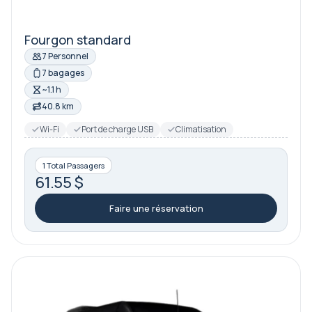
Fourgon standard
7 Personnel
7 bagages
~1.1 h
40.8 km
Wi-Fi
Port de charge USB
Climatisation
1 Total Passagers
61.55 $
Faire une réservation