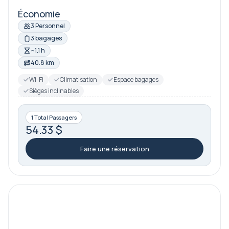
Économie
3 Personnel
3 bagages
~1.1 h
40.8 km
Wi-Fi
Climatisation
Espace bagages
Sièges inclinables
1 Total Passagers
54.33 $
Faire une réservation