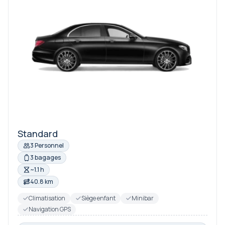
Standard
3 Personnel
3 bagages
~1.1 h
40.8 km
Climatisation
Siège enfant
Minibar
Navigation GPS