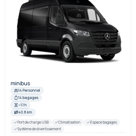
minibus
14 Personnel
14 bagages
~1.1 h
40.8 km
Port de charge USB
Climatisation
Espace bagages
Système de divertissement