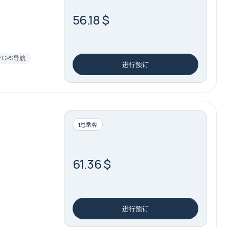
56.18 $
GPS导航
进行预订
1总乘客
61.36 $
进行预订