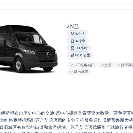
小巴
14个人
14行李
~1.1 小时
40.8 公里
USB充电端口
空调
行李存
娱乐系统
往伊斯坦布尔历史中心的交通,该中心拥有圣索菲亚大教堂、蓝色清
哈·格克琴机场到苏丹艾哈迈德的专业司机服务通过博斯普鲁斯大桥
,尽管旧城区有狭窄的街道和旅游拥堵。苏丹艾哈迈德吸引全球旅行者