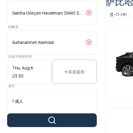
萨比哈
~1.1 小时
到哪里
出发日期和时间
添加返程
23:30
嘉宾
1 成人