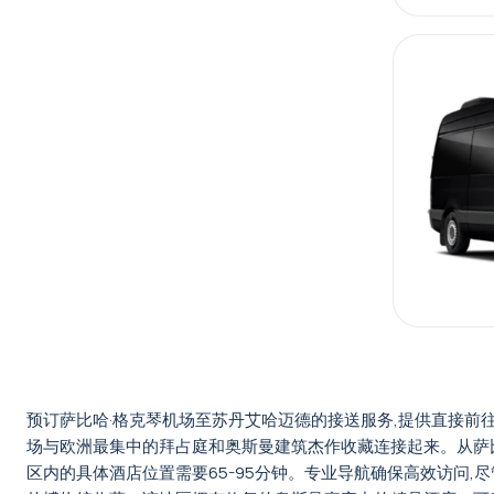
预订萨比哈·格克琴机场至苏丹艾哈迈德的接送服务,提供直接前
场与欧洲最集中的拜占庭和奥斯曼建筑杰作收藏连接起来。从萨比
区内的具体酒店位置需要65-95分钟。专业导航确保高效访问