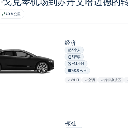
·戈克琴机场到苏丹艾哈迈德的
40.8 公里
经济
3个人
3行李
~1.1 小时
40.8 公里
Wi-Fi
空调
行李存放区
标准