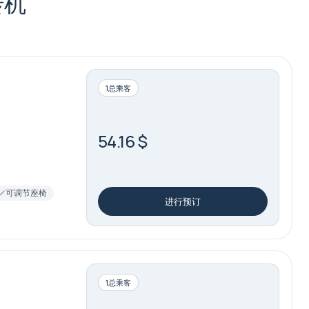
转机
1总乘客
54.16 $
可调节座椅
进行预订
1总乘客