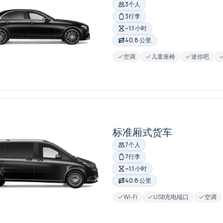
3个人
3行李
~1.1 小时
40.8 公里
空调
儿童座椅
迷你吧
标准厢式货车
7个人
7行李
~1.1 小时
40.8 公里
Wi-Fi
USB充电端口
空调