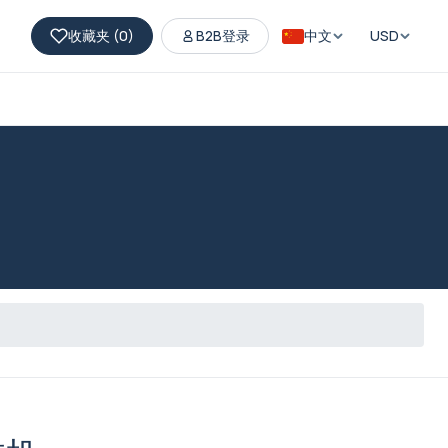
收藏夹 (
0
)
B2B登录
中文
USD