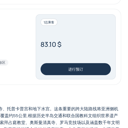
1总乘客
83.10 $
放区
进行预订
真寺、托普卡普宫和地下水宫。这条重要的跨大陆路线将亚洲侧机
覆盖约55公里,根据历史半岛交通和联合国教科文组织世界遗产
探索拜占庭教堂、奥斯曼清真寺、罗马竞技场以及涵盖数千年文明