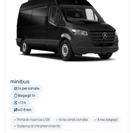
minibus
14 personale
Bagagli 14
~1.1 h
40.8 km
Porta di ricarica USB
Aria condizionata
Area bagagli
Sistema di intrattenimento