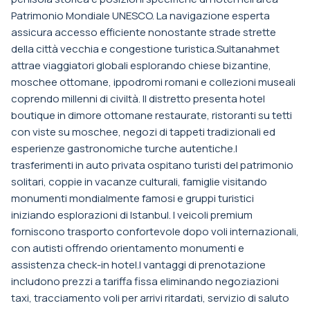
Patrimonio Mondiale UNESCO. La navigazione esperta
assicura accesso efficiente nonostante strade strette
della città vecchia e congestione turistica.Sultanahmet
attrae viaggiatori globali esplorando chiese bizantine,
moschee ottomane, ippodromi romani e collezioni museali
coprendo millenni di civiltà. Il distretto presenta hotel
boutique in dimore ottomane restaurate, ristoranti su tetti
con viste su moschee, negozi di tappeti tradizionali ed
esperienze gastronomiche turche autentiche.I
trasferimenti in auto privata ospitano turisti del patrimonio
solitari, coppie in vacanze culturali, famiglie visitando
monumenti mondialmente famosi e gruppi turistici
iniziando esplorazioni di Istanbul. I veicoli premium
forniscono trasporto confortevole dopo voli internazionali,
con autisti offrendo orientamento monumenti e
assistenza check-in hotel.I vantaggi di prenotazione
includono prezzi a tariffa fissa eliminando negoziazioni
taxi, tracciamento voli per arrivi ritardati, servizio di saluto