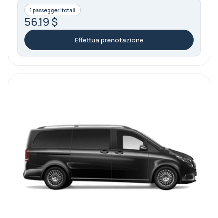
1 passeggeri totali
56.19 $
Effettua prenotazione