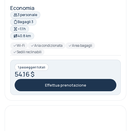
Economia
3 personale
Bagagli 3
~1.1 h
40.8 km
Wi-Fi
Aria condizionata
Area bagagli
Sedili reclinabili
1 passeggeri totali
54.16 $
Effettua prenotazione