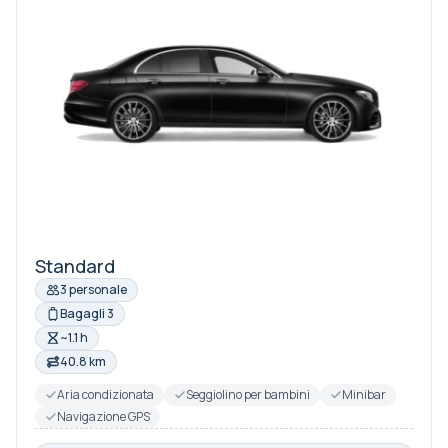
Standard
3 personale
Bagagli 3
~1.1 h
40.8 km
Aria condizionata
Seggiolino per bambini
Minibar
Navigazione GPS