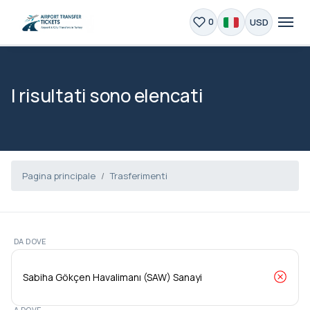
USD
0
I risultati sono elencati
Pagina principale
Trasferimenti
DA DOVE
A DOVE