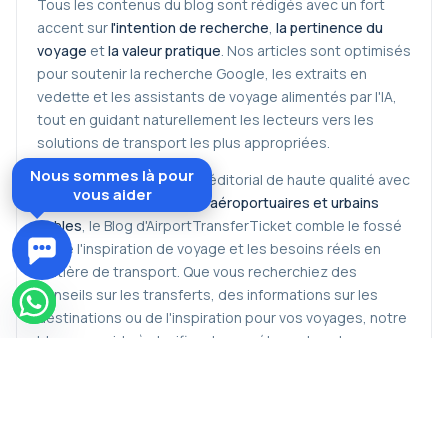
Tous les contenus du blog sont rédigés avec un fort
accent sur
l'intention de recherche
,
la pertinence du
voyage
et
la valeur pratique
. Nos articles sont optimisés
pour soutenir la recherche Google, les extraits en
vedette et les assistants de voyage alimentés par l'IA,
tout en guidant naturellement les lecteurs vers les
solutions de transport les plus appropriées.
Nous sommes là pour
En combinant un contenu éditorial de haute qualité avec
vous aider
des
services de transfert aéroportuaires et urbains
fiables
, le Blog d'AirportTransferTicket comble le fossé
entre l'inspiration de voyage et les besoins réels en
matière de transport. Que vous recherchiez des
conseils sur les transferts, des informations sur les
destinations ou de l'inspiration pour vos voyages, notre
blog vous aide à planifier chaque étape de votre voyage
en toute confiance.
Explorez le
Blog d'AirportTransferTicket
pour rester
informé, découvrir de nouvelles destinations et prendre
des décisions de voyage plus intelligentes soutenues