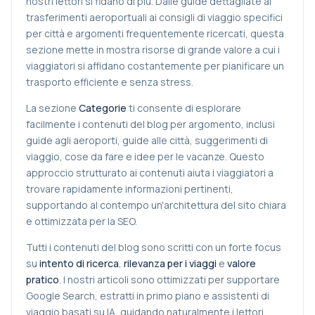
nostri lettori si fidano di più. Dalle guide dettagliate ai
trasferimenti aeroportuali ai consigli di viaggio specifici
per città e argomenti frequentemente ricercati, questa
sezione mette in mostra risorse di grande valore a cui i
viaggiatori si affidano costantemente per pianificare un
trasporto efficiente e senza stress.
La sezione
Categorie
ti consente di esplorare
facilmente i contenuti del blog per argomento, inclusi
guide agli aeroporti, guide alle città, suggerimenti di
viaggio, cose da fare e idee per le vacanze. Questo
approccio strutturato ai contenuti aiuta i viaggiatori a
trovare rapidamente informazioni pertinenti,
supportando al contempo un'architettura del sito chiara
e ottimizzata per la SEO.
Tutti i contenuti del blog sono scritti con un forte focus
su
intento di ricerca
,
rilevanza per i viaggi
e
valore
pratico
. I nostri articoli sono ottimizzati per supportare
Google Search, estratti in primo piano e assistenti di
viaggio basati su IA, guidando naturalmente i lettori