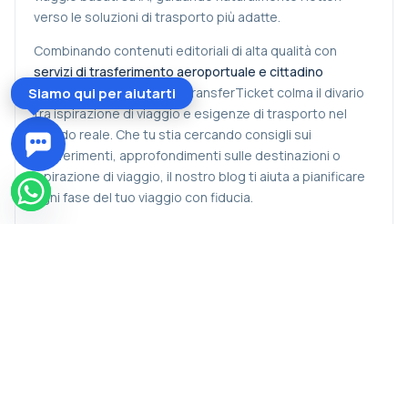
verso le soluzioni di trasporto più adatte.
Combinando contenuti editoriali di alta qualità con
servizi di trasferimento aeroportuale e cittadino
Siamo qui per aiutarti
affidabili
, il Blog di AirportTransferTicket colma il divario
tra ispirazione di viaggio e esigenze di trasporto nel
mondo reale. Che tu stia cercando consigli sui
trasferimenti, approfondimenti sulle destinazioni o
ispirazione di viaggio, il nostro blog ti aiuta a pianificare
ogni fase del tuo viaggio con fiducia.
Esplora il
Blog di AirportTransferTicket
per rimanere
aggiornato, scoprire nuove destinazioni e prendere
decisioni di viaggio più intelligenti supportate da
approfondimenti esperti e servizi di trasferimento
professionali.