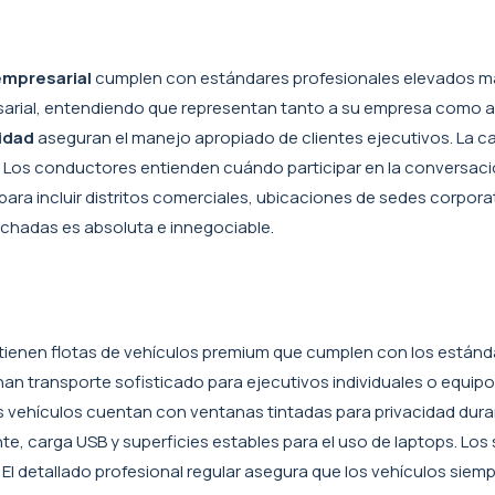
empresarial
cumplen con estándares profesionales elevados más
rial, entendiendo que representan tanto a su empresa como a 
idad
aseguran el manejo apropiado de clientes ejecutivos. La ca
. Los conductores entienden cuándo participar en la conversaci
 para incluir distritos comerciales, ubicaciones de sedes corpor
chadas es absoluta e innegociable.
ienen flotas de vehículos premium que cumplen con los estánda
an transporte sofisticado para ejecutivos individuales o equip
os vehículos cuentan con ventanas tintadas para privacidad dur
te, carga USB y superficies estables para el uso de laptops. Lo
l detallado profesional regular asegura que los vehículos sie