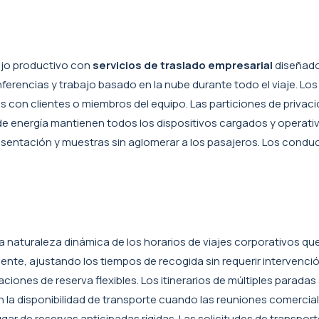
bajo productivo con
servicios de traslado empresarial
diseñados
ferencias y trabajo basado en la nube durante todo el viaje. Lo
es con clientes o miembros del equipo. Las particiones de priva
e energía mantienen todos los dispositivos cargados y operativo
entación y muestras sin aglomerar a los pasajeros. Los conduc
a naturaleza dinámica de los horarios de viajes corporativos 
te, ajustando los tiempos de recogida sin requerir intervenció
iones de reserva flexibles. Los itinerarios de múltiples parada
an la disponibilidad de transporte cuando las reuniones comerc
gar de reservas anticipadas rígidas. Las solicitudes de transpor