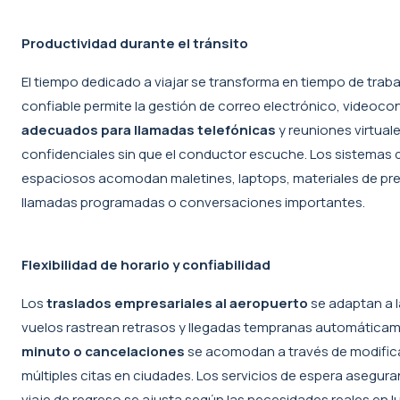
Productividad durante el tránsito
El tiempo dedicado a viajar se transforma en tiempo de tra
confiable permite la gestión de correo electrónico, videocon
adecuados para llamadas telefónicas
y reuniones virtual
confidenciales sin que el conductor escuche. Los sistemas d
espaciosos acomodan maletines, laptops, materiales de pres
llamadas programadas o conversaciones importantes.
Flexibilidad de horario y confiabilidad
Los
traslados empresariales al aeropuerto
se adaptan a l
vuelos rastrean retrasos y llegadas tempranas automáticamen
minuto o cancelaciones
se acomodan a través de modificac
múltiples citas en ciudades. Los servicios de espera asegur
viaje de regreso se ajusta según las necesidades reales en lu