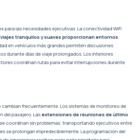
 para las necesidades ejecutivas. La conectividad WiFi
s
viajes tranquilos y suaves proporcionan entornos
cidad en vehículos más grandes permiten discusiones
s durante días de viaje prolongados. Los interiores
tores coordinan rutas para evitar interrupciones durante
que cambian frecuentemente. Los sistemas de monitoreo de
n del pasajero. Las
extensiones de reuniones de último
s se coordinan sin problemas, transportando ejecutivos entre
iales se prolongan impredeciblemente. La programación del
te de emergencia reciben respuesta prioritaria para