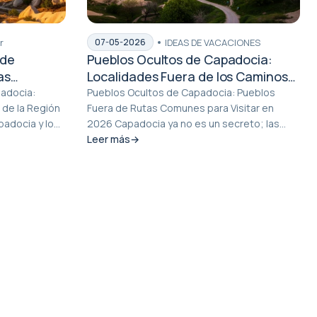
r
IDEAS DE VACACIONES
07-05-2026
 de
Pueblos Ocultos de Capadocia:
as
Localidades Fuera de los Caminos
 la Región
Tradicionales para Visitar en 2026
padocia:
Pueblos Ocultos de Capadocia: Pueblos
 de la Región
Fuera de Rutas Comunes para Visitar en
adocia y los
2026 Capadocia ya no es un secreto; las
fotos de globos al...
Leer más