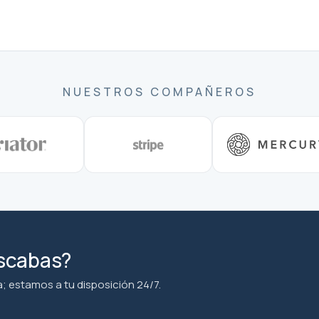
NUESTROS COMPAÑEROS
uscabas?
; estamos a tu disposición 24/7.