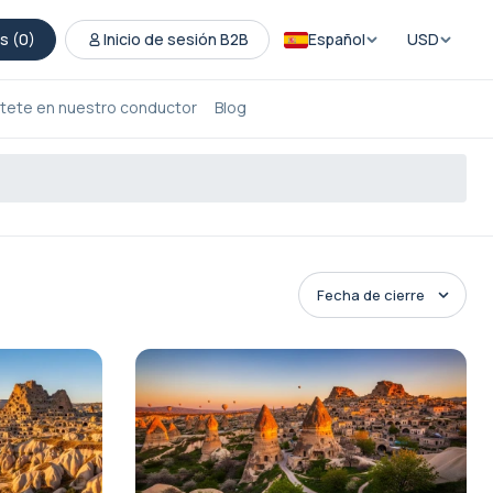
s (
0
)
Inicio de sesión B2B
Español
USD
tete en nuestro conductor
Blog