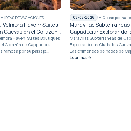
IDEAS DE VACACIONES
Cosas por hace
08-05-2026
a Velmora Haven: Suites
Maravillas Subterráneas
n Cuevas en el Corazón
Capadocia: Explorando l
cia
Ciudades Cavernosas de
elmora Haven: Suites Boutiques
Maravillas Subterráneas de Ca
 el Corazón de Cappadocia
Explorando las Ciudades Cueva
s famosa por su paisaje
Las chimeneas de hadas de Cap
man...
globos al am...
Leer más