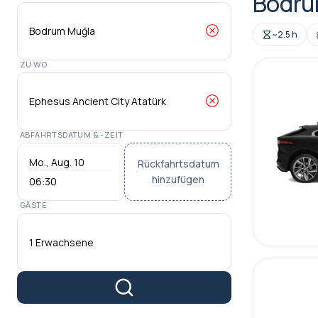
Bodru
~2.5 h
ZU WO
ABFAHRTSDATUM & -ZEIT
Rückfahrtsdatum
hinzufügen
06:30
GÄSTE
1 Erwachsene