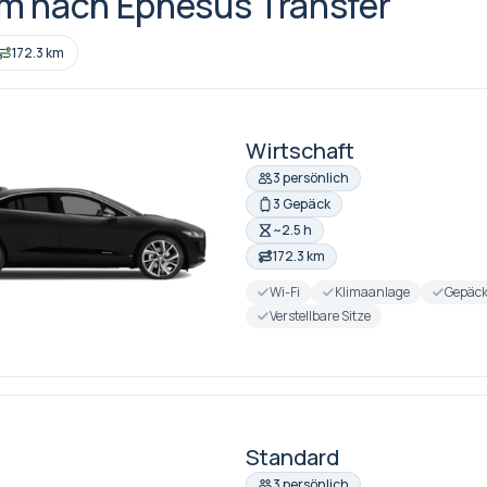
m nach Ephesus Transfer
172.3 km
Wirtschaft
3 persönlich
3 Gepäck
~2.5 h
172.3 km
Wi-Fi
Klimaanlage
Gepäc
Verstellbare Sitze
Standard
3 persönlich