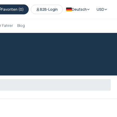
Favoriten (
0
)
B2B-Login
Deutsch
USD
 Fahrer
Blog