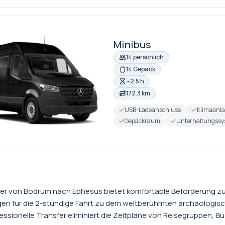
Minibus
14 persönlich
14 Gepäck
~2.5 h
172.3 km
USB-Ladeanschluss
Klimaanl
Gepäckraum
Unterhaltungssy
fer von Bodrum nach Ephesus bietet komfortable Beförderung z
gen für die 2-stündige Fahrt zu dem weltberühmten archäologi
fessionelle Transfer eliminiert die Zeitpläne von Reisegruppen,