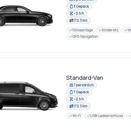
3 Gepäck
~2.5 h
172.3 km
Klimaanlage
Kindersitz
M
GPS-Navigation
Standard-Van
7 persönlich
7 Gepäck
~2.5 h
172.3 km
Wi-Fi
USB-Ladeanschluss