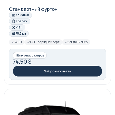
Стандартный фургон
7 личный
7 багаж
~1.1 ч
75.3 км
Wi-Fi
USB -зарядной порт
Кондиционер
1 Всего пассажиров
74.50 $
Забронировать