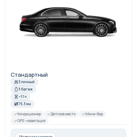
Стандартный
3 личный
3 багаж
~1.1 ч
75.3 км
Кондиционер
Детское место
Мини-бар
GPS -навигация
1 Всего пассажиров