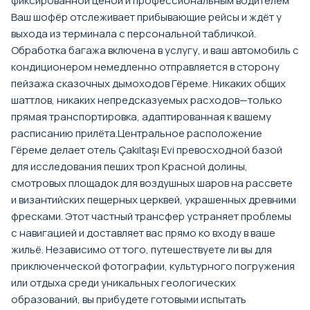
фиксированной ценой и профессиональным водителем
Ваш шофёр отслеживает прибывающие рейсы и ждёт у
выхода из терминала с персональной табличкой.
Обработка багажа включена в услугу, и ваш автомобиль с
кондиционером немедленно отправляется в сторону
пейзажа сказочных дымоходов Гёреме. Никаких общих
шаттлов, никаких непредсказуемых расходов—только
прямая транспортировка, адаптированная к вашему
расписанию прилёта.Центральное расположение
Гёреме делает отель Çakıltaşı Evi превосходной базой
для исследования пеших троп Красной долины,
смотровых площадок для воздушных шаров на рассвете
и византийских пещерных церквей, украшенных древними
фресками. Этот частный трансфер устраняет проблемы
с навигацией и доставляет вас прямо ко входу в ваше
жильё. Независимо от того, путешествуете ли вы для
приключенческой фотографии, культурного погружения
или отдыха среди уникальных геологических
образований, вы прибудете готовыми испытать