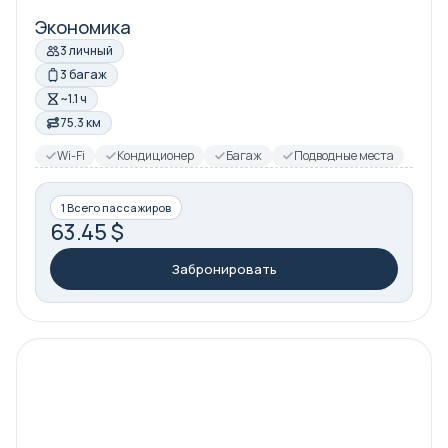
Экономика
3 личный
3 багаж
~1.1 ч
75.3 км
Wi-Fi
Кондиционер
Багаж
Подводные места
1 Всего пассажиров
63.45 $
Забронировать