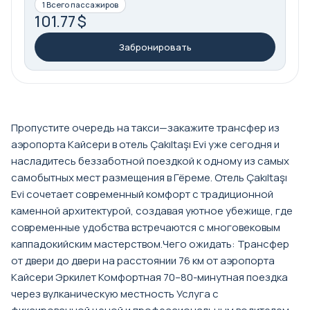
1 Всего пассажиров
101.77 $
Забронировать
Пропустите очередь на такси—закажите трансфер из
аэропорта Кайсери в отель Çakıltaşı Evi уже сегодня и
насладитесь беззаботной поездкой к одному из самых
самобытных мест размещения в Гёреме. Отель Çakıltaşı
Evi сочетает современный комфорт с традиционной
каменной архитектурой, создавая уютное убежище, где
современные удобства встречаются с многовековым
каппадокийским мастерством.Чего ожидать: Трансфер
от двери до двери на расстоянии 76 км от аэропорта
Кайсери Эркилет Комфортная 70–80-минутная поездка
через вулканическую местность Услуга с