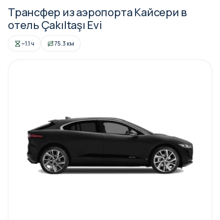
Трансфер из аэропорта Кайсери в
отель Çakıltaşı Evi
~1.1 ч
75.3 км