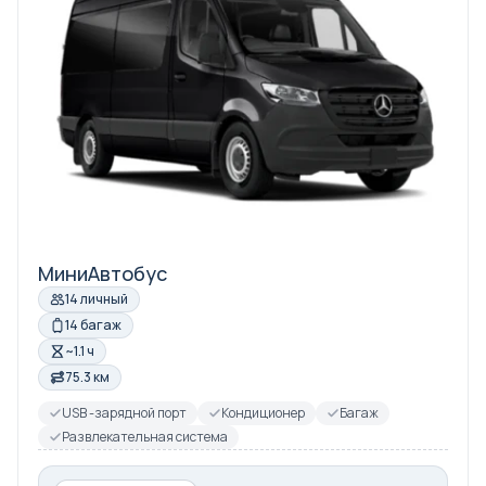
МиниАвтобус
14 личный
14 багаж
~1.1 ч
75.3 км
USB -зарядной порт
Кондиционер
Багаж
Развлекательная система