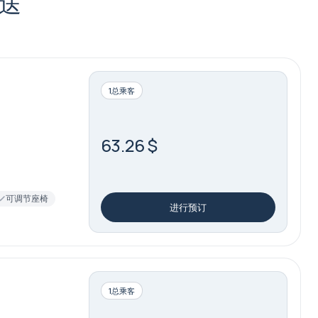
接送
1总乘客
63.26 $
可调节座椅
进行预订
1总乘客