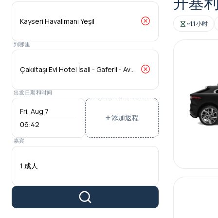
开塞利机
~1.1 小时
到哪里
出发日期和时间
添加返程
06:42
嘉宾
1 成人