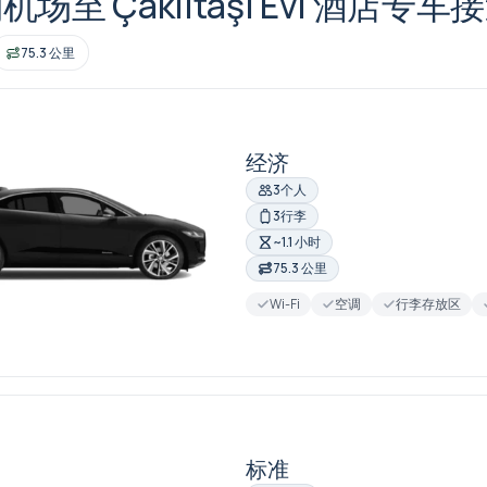
场至 Çakıltaşı Evi 酒店专车
75.3 公里
经济
3个人
3行李
~1.1 小时
75.3 公里
Wi-Fi
空调
行李存放区
标准