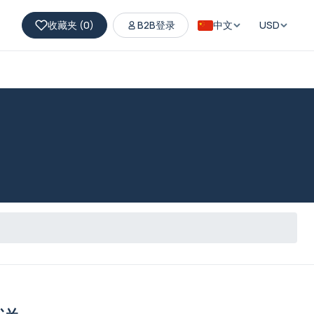
收藏夹 (
0
)
B2B登录
中文
USD