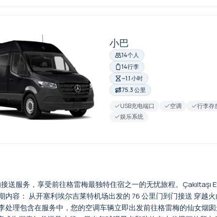
小巴
14个人
14行李
~1.1 小时
75.3 公里
USB充电端口
空调
行李存
娱乐系统
 酒店的接送服务，享受前往格雷梅最独特住宿之一的无忧旅程。Çakılta
： 从开塞利埃尔吉莱特机场出发的 76 公里门到门接送 穿越火山地
李处理包含在服务中，您的空调车辆立即出发前往格雷梅的仙女烟囱