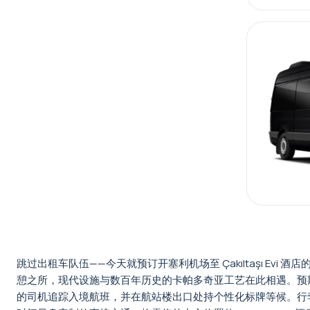
跳过出租车队伍——今天就预订开塞利机场至 Çakıltaşı Evi
憩之所，现代设施与数百年历史的卡帕多奇亚工艺在此相遇。预期内容
的司机追踪入境航班，并在航站楼出口处持个性化标牌等候。行