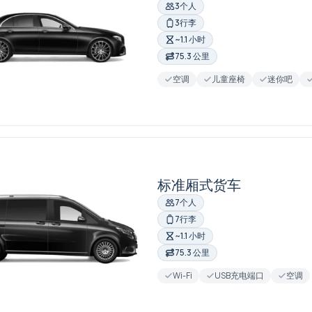
3个人
3行李
~1.1 小时
75.3 公里
空调
儿童座椅
迷你吧
标准厢式货车
7个人
7行李
~1.1 小时
75.3 公里
Wi-Fi
USB充电端口
空调