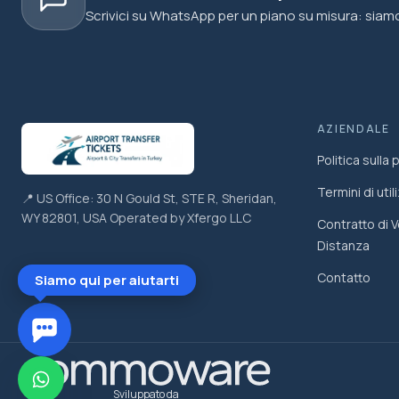
Scrivici su WhatsApp per un piano su misura: siamo 
AZIENDALE
Politica sulla 
Termini di util
📍 US Office: 30 N Gould St, STE R, Sheridan,
WY 82801, USA Operated by Xfergo LLC
Contratto di V
Distanza
Contatto
Siamo qui per aiutarti
Sviluppato da