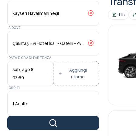
Transf
~1.1 h
A DOVE
DATA E ORA DI PARTENZA
Aggiungi
ritorno
03:59
OSPITI
1 Adulto