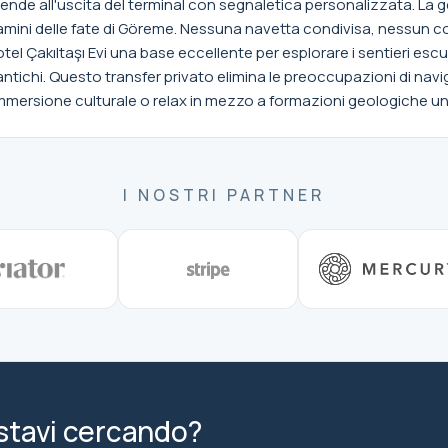
attende all'uscita del terminal con segnaletica personalizzata. La g
mini delle fate di Göreme. Nessuna navetta condivisa, nessun co
el Çakıltaşı Evi una base eccellente per esplorare i sentieri escurs
 antichi. Questo transfer privato elimina le preoccupazioni di nav
 immersione culturale o relax in mezzo a formazioni geologiche un
I NOSTRI PARTNER
 stavi cercando?