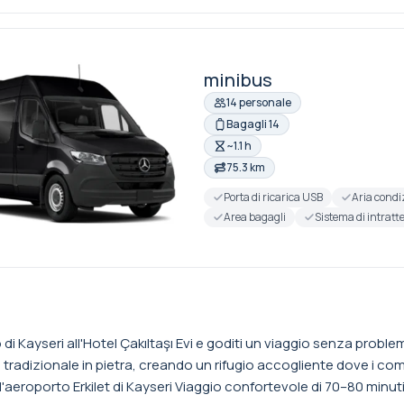
minibus
14 personale
Bagagli 14
~1.1 h
75.3 km
Porta di ricarica USB
Aria condi
Area bagagli
Sistema di intrat
o di Kayseri all'Hotel Çakıltaşı Evi e goditi un viaggio senza problem
tradizionale in pietra, creando un rifugio accogliente dove i co
l'aeroporto Erkilet di Kayseri Viaggio confortevole di 70–80 minu