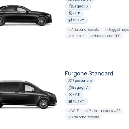
Bagagli 3
~1.1 h
75.3 km
Aria condizionata
Seggiolino p
Minibar
Navigazione GPS
Furgone Standard
7 personale
Bagagli 7
~1.1 h
75.3 km
Wi-Fi
Porta di ricarica USB
Aria condizionata