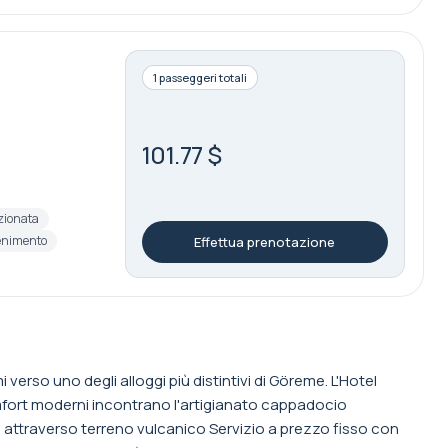
1 passeggeri totali
101.77 $
zionata
tenimento
Effettua prenotazione
i verso uno degli alloggi più distintivi di Göreme. L'Hotel
mfort moderni incontrano l'artigianato cappadocio
ti attraverso terreno vulcanico Servizio a prezzo fisso con