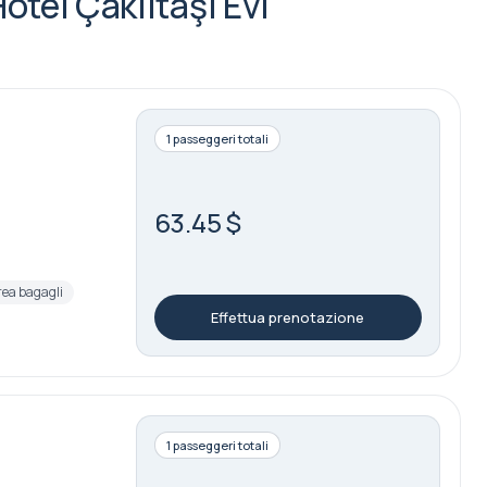
Hotel Çakıltaşı Evi
1 passeggeri totali
63.45 $
rea bagagli
Effettua prenotazione
1 passeggeri totali