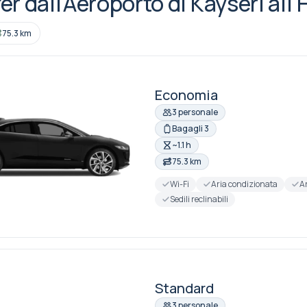
er dall'Aeroporto di Kayseri all'
75.3 km
Economia
3 personale
Bagagli 3
~1.1 h
75.3 km
Wi-Fi
Aria condizionata
A
Sedili reclinabili
Standard
3 personale