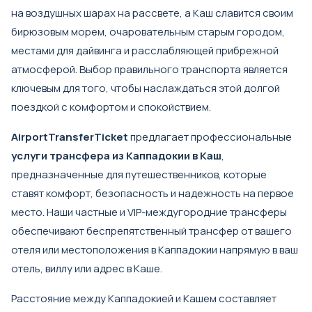
на воздушных шарах на рассвете, а Каш славится своим
бирюзовым морем, очаровательным старым городом,
местами для дайвинга и расслабляющей прибрежной
атмосферой. Выбор правильного транспорта является
ключевым для того, чтобы наслаждаться этой долгой
поездкой с комфортом и спокойствием.
AirportTransferTicket
предлагает профессиональные
услуги трансфера из Каппадокии в Каш
,
предназначенные для путешественников, которые
ставят комфорт, безопасность и надежность на первое
место. Наши частные и VIP-междугородние трансферы
обеспечивают беспрепятственный трансфер от вашего
отеля или местоположения в Каппадокии напрямую в ваш
отель, виллу или адрес в Каше.
Расстояние между Каппадокией и Кашем составляет