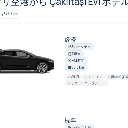
空港から Çakıltaşı Evi 
75.3 km
経済
3パーソナル
3荷物
~1.1 時間
75.3 km
Wi-Fi
エアコン
荷物置き
リクライニングシート
標準
3パーソナル