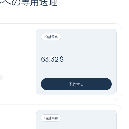
ホテルへの専用送迎
1合計乗客
63.32 $
場
予約する
1合計乗客