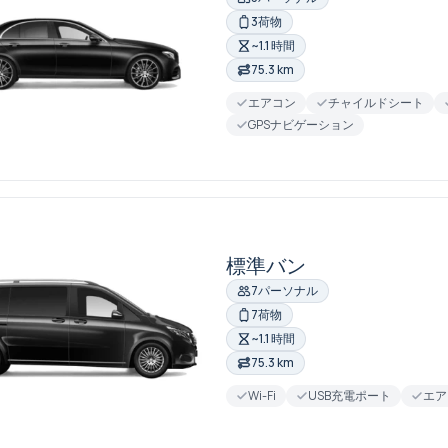
3荷物
~1.1 時間
75.3 km
エアコン
チャイルドシート
GPSナビゲーション
標準バン
7パーソナル
7荷物
~1.1 時間
75.3 km
Wi-Fi
USB充電ポート
エア