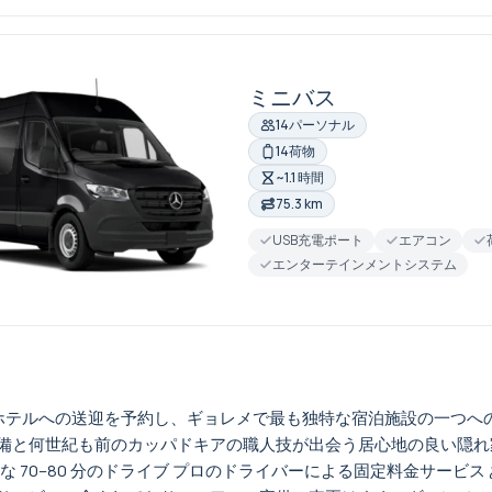
ミニバス
14パーソナル
14荷物
~1.1 時間
75.3 km
USB充電ポート
エアコン
エンターテインメントシステム
vi ホテルへの送迎を予約し、ギョレメで最も独特な宿泊施設の一つへの手間
備と何世紀も前のカッパドキアの職人技が出会う居心地の良い隠れ家
快適な 70–80 分のドライブ プロのドライバーによる固定料金サ