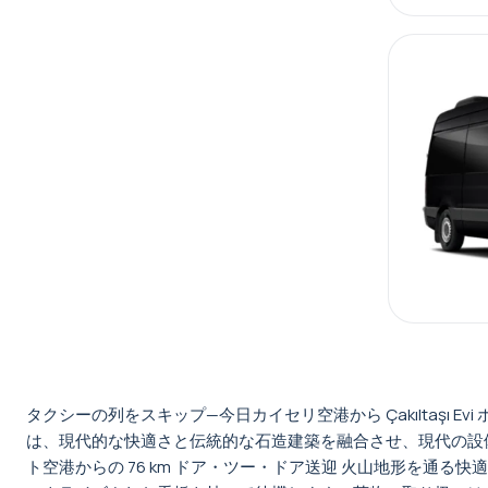
タクシーの列をスキップ—今日カイセリ空港から Çakıltaşı E
は、現代的な快適さと伝統的な石造建築を融合させ、現代の設
ト空港からの 76 km ドア・ツー・ドア送迎 火山地形を通る