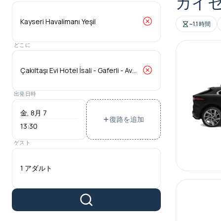
カイセリ
~1.1 時間
どこに
出発日時
復路を追加
13:30
ゲスト
1 アダルト