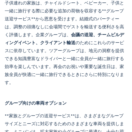
子供連れの家族は、チャイルドシート、ベビーカー、子供と
一緒に旅行する際に必要な追加の荷物を収容する**
グループ
送迎サービス
**から恩恵を受けます。結婚式のパーティー
は、調整の頭痛なしに会場間でゲストを輸送する便利さを高
く評価します。企業グループは、
会議の送迎、チームビルデ
ィングイベント、クライアント輸送
のためにこれらのサービ
スに依存しています。ツアーグループは、地元の洞察を提供
できる知識豊富なドライバーと一緒に全員が一緒に旅行する
効率を楽しんでいます。再会のお祝いや重要な誕生日は、家
族全員が快適に一緒に旅行できるときにさらに特別になりま
す。
グループ向けの車両オプション
**
家族とグループの送迎サービス
**は、さまざまなグループ
サイズとニーズに対応するためのさまざまな車両を提供しま
す。ミニバンは、拡大家族や小グループに最適な、十分な荷