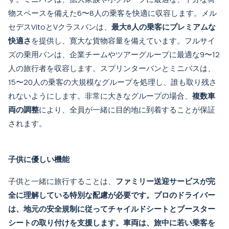
物スペースを備えた6〜8人の乗客を快適に収容します。メル
セデスVitoとVクラスバンは、
最大8人の乗客にプレミアムな
快適さ
を提供し、寛大な貨物容量を備えています。フルサイ
ズの乗用バンは、企業チームやツアーグループに最適な9〜12
人の旅行者を収容します。スプリンターバンとミニバスは、
15〜20人の乗客の大規模なグループを処理し、誰も取り残さ
れないようにします。非常に大きなグループの場合、
複数車
両の調整
により、全員が一緒に目的地に到着することが保証
されます。
子供に優しい機能
子供と一緒に旅行することは、
ファミリー送迎サービス
が完
全に理解している特別な配慮が必要です。プロのドライバー
は、地元の安全規制に従ってチャイルドシートとブースター
シートの取り付けを支援します。車両は、旅中に若い乗客を