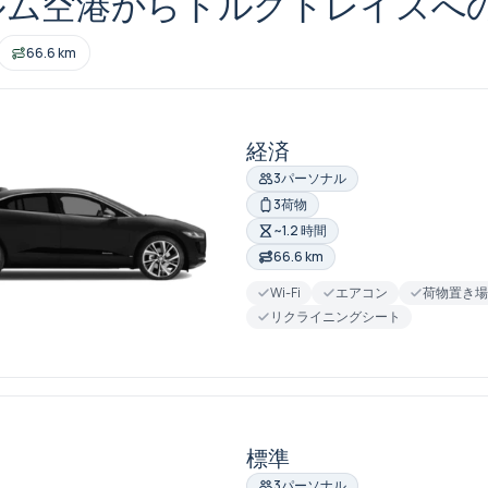
ルム空港からトルグトレイスへ
66.6 km
経済
3パーソナル
3荷物
~1.2 時間
66.6 km
Wi-Fi
エアコン
荷物置き
リクライニングシート
標準
3パーソナル