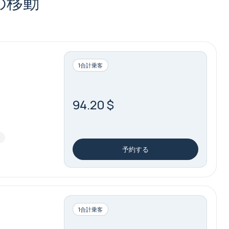
の移動
1合計乗客
94.20 $
場
予約する
1合計乗客