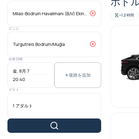
ボド
~1.2 時間
どこに
出発日時
復路を追加
20:40
ゲスト
1 アダルト