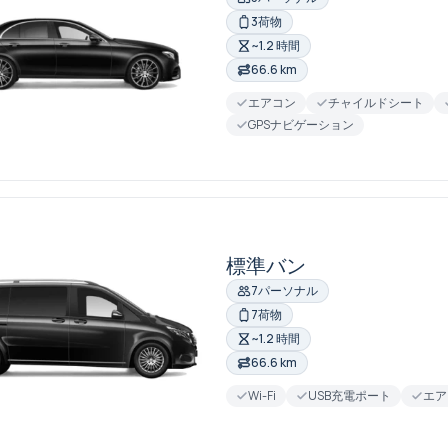
3荷物
~1.2 時間
66.6 km
エアコン
チャイルドシート
GPSナビゲーション
標準バン
7パーソナル
7荷物
~1.2 時間
66.6 km
Wi-Fi
USB充電ポート
エア