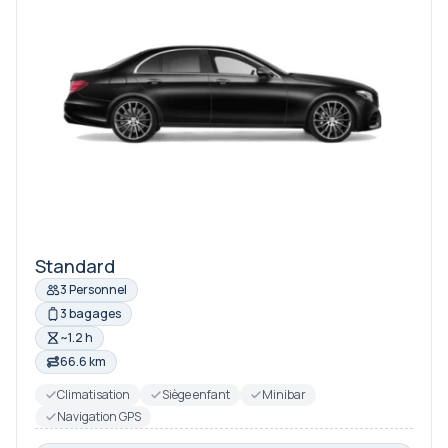
Standard
3 Personnel
3 bagages
~1.2 h
66.6 km
Climatisation
Siège enfant
Minibar
Navigation GPS