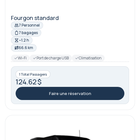
Fourgon standard
7 Personnel
7 bagages
~1.2 h
66.6 km
Wi-Fi
Port de charge USB
Climatisation
1 Total Passagers
124.62 $
Faire une réservation