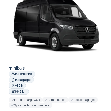
minibus
14 Personnel
14 bagages
~1.2 h
66.6 km
Port de charge USB
Climatisation
Espace bagages
Système de divertissement