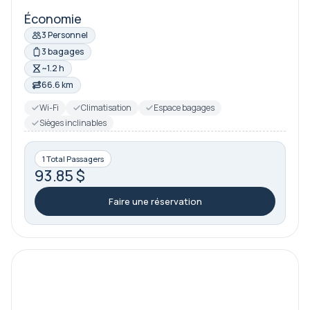
Économie
3 Personnel
3 bagages
~1.2 h
66.6 km
Wi-Fi
Climatisation
Espace bagages
Sièges inclinables
1 Total Passagers
93.85 $
Faire une réservation