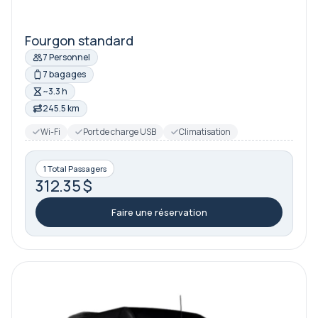
Fourgon standard
7 Personnel
7 bagages
~3.3 h
245.5 km
Wi-Fi
Port de charge USB
Climatisation
1 Total Passagers
312.35 $
Faire une réservation