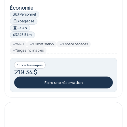
Économie
3 Personnel
3 bagages
~3.3 h
245.5 km
Wi-Fi
Climatisation
Espace bagages
Sièges inclinables
1 Total Passagers
219.34 $
Faire une réservation