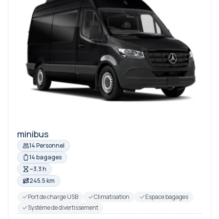
minibus
14 Personnel
14 bagages
~3.3 h
245.5 km
Port de charge USB
Climatisation
Espace bagages
Système de divertissement