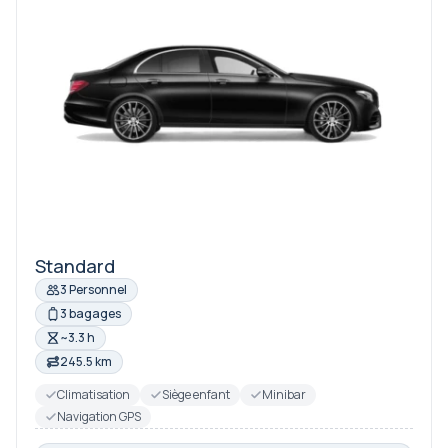
Standard
3 Personnel
3 bagages
~3.3 h
245.5 km
Climatisation
Siège enfant
Minibar
Navigation GPS