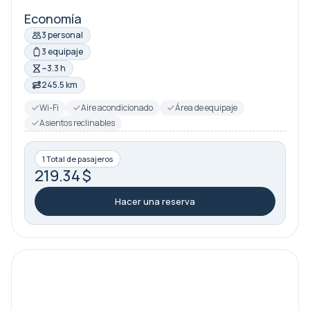
Economía
3 personal
3 equipaje
~3.3 h
245.5 km
Wi-Fi
Aire acondicionado
Área de equipaje
Asientos reclinables
1 Total de pasajeros
219.34 $
Hacer una reserva