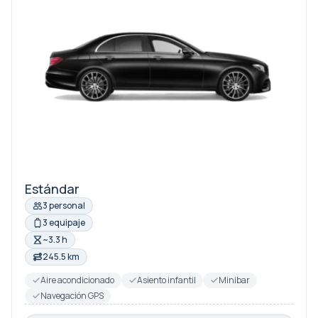
Estándar
3 personal
3 equipaje
~3.3 h
245.5 km
Aire acondicionado
Asiento infantil
Minibar
Navegación GPS