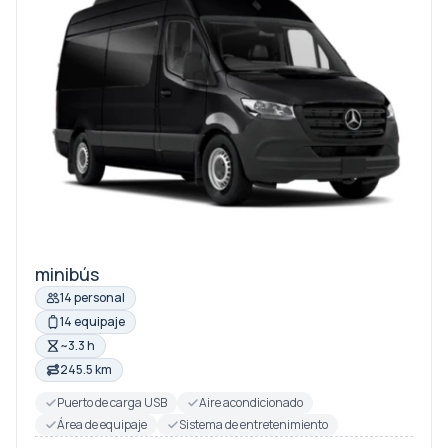
minibús
14 personal
14 equipaje
~3.3 h
245.5 km
Puerto de carga USB
Aire acondicionado
Área de equipaje
Sistema de entretenimiento