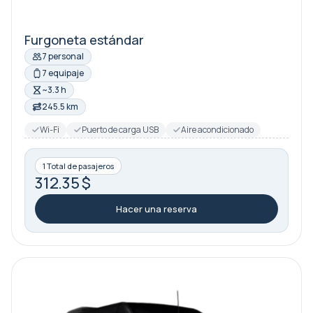
Furgoneta estándar
7 personal
7 equipaje
~3.3 h
245.5 km
Wi-Fi
Puerto de carga USB
Aire acondicionado
1 Total de pasajeros
312.35 $
Hacer una reserva