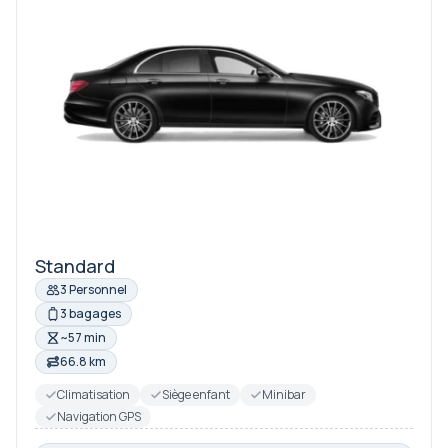
Standard
3 Personnel
3 bagages
~57 min
66.8 km
Climatisation
Siège enfant
Minibar
Navigation GPS