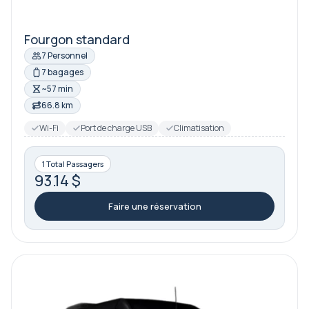
Fourgon standard
7 Personnel
7 bagages
~57 min
66.8 km
Wi-Fi
Port de charge USB
Climatisation
1 Total Passagers
93.14 $
Faire une réservation