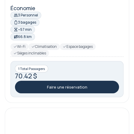
Économie
3 Personnel
3 bagages
~57 min
66.8 km
Wi-Fi
Climatisation
Espace bagages
Sièges inclinables
1 Total Passagers
70.42 $
Faire une réservation