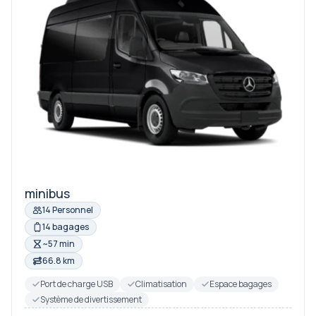
minibus
14 Personnel
14 bagages
~57 min
66.8 km
Port de charge USB
Climatisation
Espace bagages
Système de divertissement