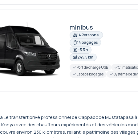
minibus
14 Personnel
14 bagages
~3.3 h
245.5 km
Port de charge USB
Climatisati
Espace bagages
Système de di
Le transfert privé professionnel de Cappadoce Mustafapasa à K
sa-Konya avec des chauffeurs expérimentés et des véhicules mod
re environ 230 kilomètres, reliant le patrimoine des villages gre