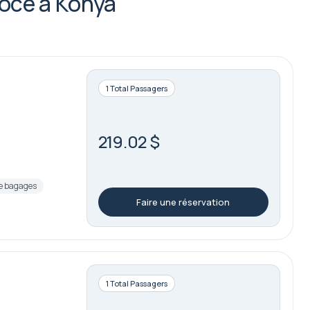
oce à Konya
1 Total Passagers
219.02 $
e bagages
Faire une réservation
1 Total Passagers