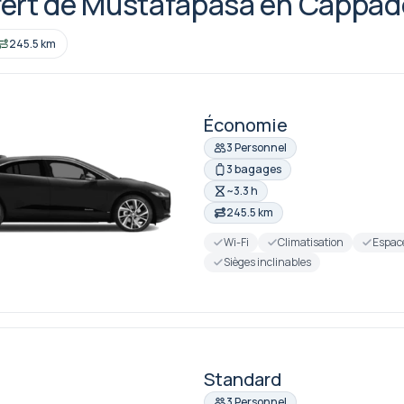
fert de Mustafapasa en Cappad
245.5 km
Économie
3 Personnel
3 bagages
~3.3 h
245.5 km
Wi-Fi
Climatisation
Espac
Sièges inclinables
Standard
3 Personnel