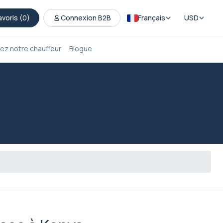
avoris (
0
)
Connexion B2B
Français
USD
ez notre chauffeur
Blogue