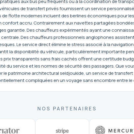
es pratiques aux bus peu fréquents ou à la coordination de tra
Les véhicules de transfert privés fournissent un service personna
de flotte modernes incluent des berlines économiques pour les 
 confort accru. Contrairement aux navettes partagées bondées 
ges garantie. Des chauffeurs expérimentés ayant une connaissa
e centrale. Des chauffeurs professionnels anglophones assistent a
resques. Le service direct élimine le stress associé à la navigati
tit la disponibilité du véhicule, particulièrement importante pen
 Des prix transparents sans frais cachés offrent une certitude b
lité du service et les normes de sécurité des passagers. Que v
e patrimoine architectural seldjoukide, un service de transfert f
entiellement compliquées en un voyage sans encombre entre le c
NOS PARTENAIRES