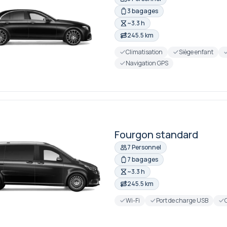
3 bagages
~3.3 h
245.5 km
Climatisation
Siège enfant
Navigation GPS
Fourgon standard
7 Personnel
7 bagages
~3.3 h
245.5 km
Wi-Fi
Port de charge USB