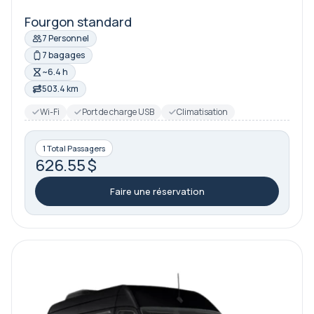
Fourgon standard
7 Personnel
7 bagages
~6.4 h
503.4 km
Wi-Fi
Port de charge USB
Climatisation
1 Total Passagers
626.55 $
Faire une réservation