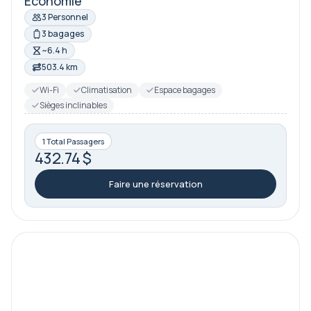
Économie
3 Personnel
3 bagages
~6.4 h
503.4 km
Wi-Fi
Climatisation
Espace bagages
Sièges inclinables
1 Total Passagers
432.74 $
Faire une réservation