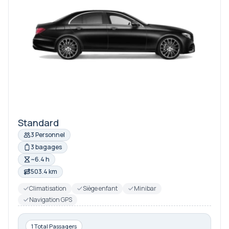
Standard
3 Personnel
3 bagages
~6.4 h
503.4 km
Climatisation
Siège enfant
Minibar
Navigation GPS
1 Total Passagers