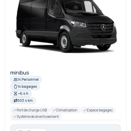
minibus
14 Personnel
14 bagages
~6.4 h
503.4 km
Port de charge USB
Climatisation
Espace bagages
Système de divertissement