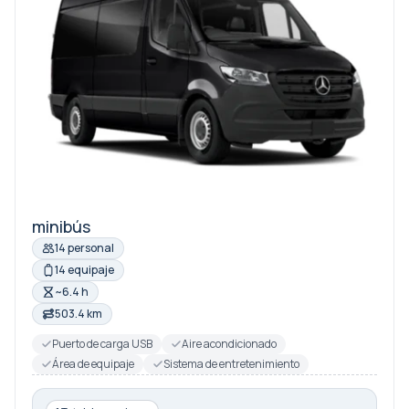
minibús
14 personal
14 equipaje
~6.4 h
503.4 km
Puerto de carga USB
Aire acondicionado
Área de equipaje
Sistema de entretenimiento