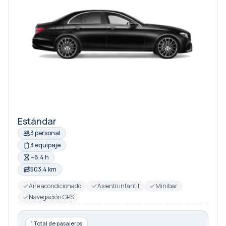
Estándar
3 personal
3 equipaje
~6.4 h
503.4 km
Aire acondicionado
Asiento infantil
Minibar
Navegación GPS
1 Total de pasajeros