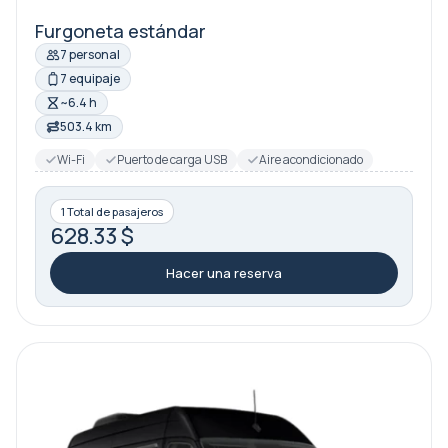
Furgoneta estándar
7 personal
7 equipaje
~6.4 h
503.4 km
Wi-Fi
Puerto de carga USB
Aire acondicionado
1 Total de pasajeros
628.33 $
Hacer una reserva