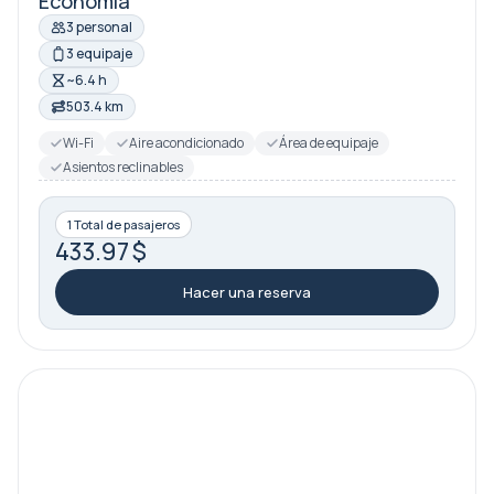
Economía
3 personal
3 equipaje
~6.4 h
503.4 km
Wi-Fi
Aire acondicionado
Área de equipaje
Asientos reclinables
1 Total de pasajeros
433.97 $
Hacer una reserva